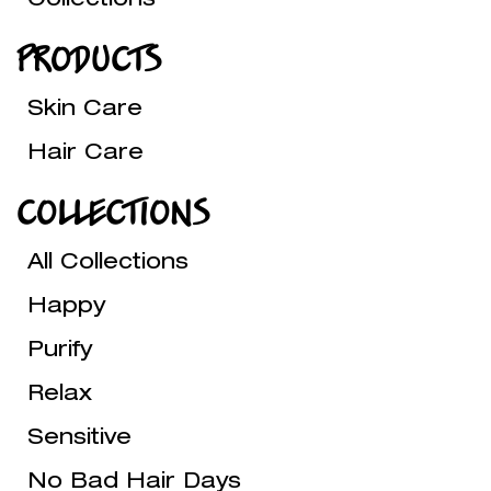
Collections
PRODUCTS
Skin Care
Hair Care
COLLECTIONS
All Collections
Happy
Purify
Relax
Sensitive
No Bad Hair Days