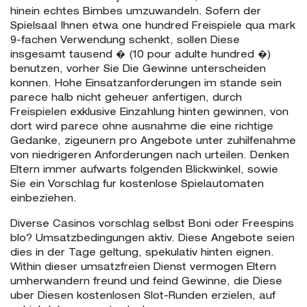
hinein echtes Bimbes umzuwandeln. Sofern der
Spielsaal Ihnen etwa one hundred Freispiele qua mark
9-fachen Verwendung schenkt, sollen Diese
insgesamt tausend � (10 pour adulte hundred �)
benutzen, vorher Sie Die Gewinne unterscheiden
konnen. Hohe Einsatzanforderungen im stande sein
parece halb nicht geheuer anfertigen, durch
Freispielen exklusive Einzahlung hinten gewinnen, von
dort wird parece ohne ausnahme die eine richtige
Gedanke, zigeunern pro Angebote unter zuhilfenahme
von niedrigeren Anforderungen nach urteilen. Denken
Eltern immer aufwarts folgenden Blickwinkel, sowie
Sie ein Vorschlag fur kostenlose Spielautomaten
einbeziehen.
Diverse Casinos vorschlag selbst Boni oder Freespins
blo? Umsatzbedingungen aktiv. Diese Angebote seien
dies in der Tage geltung, spekulativ hinten eignen.
Within dieser umsatzfreien Dienst vermogen Eltern
umherwandern freund und feind Gewinne, die Diese
uber Diesen kostenlosen Slot-Runden erzielen, auf