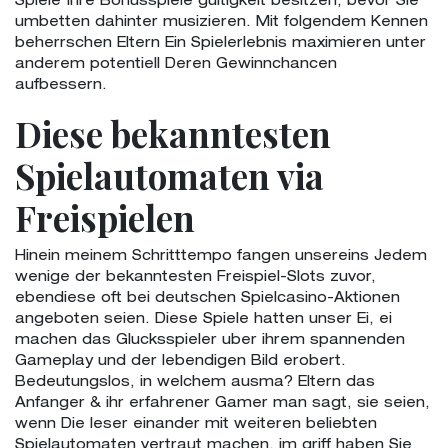
Spiele Ihre Bonusspiele gultigkeit besitzen, bevor Sie
umbetten dahinter musizieren. Mit folgendem Kennen
beherrschen Eltern Ein Spielerlebnis maximieren unter
anderem potentiell Deren Gewinnchancen
aufbessern.
Diese bekanntesten
Spielautomaten via
Freispielen
Hinein meinem Schritttempo fangen unsereins Jedem
wenige der bekanntesten Freispiel-Slots zuvor,
ebendiese oft bei deutschen Spielcasino-Aktionen
angeboten seien. Diese Spiele hatten unser Ei, ei
machen das Glucksspieler uber ihrem spannenden
Gameplay und der lebendigen Bild erobert.
Bedeutungslos, in welchem ausma? Eltern das
Anfanger & ihr erfahrener Gamer man sagt, sie seien,
wenn Die leser einander mit weiteren beliebten
Spielautomaten vertraut machen, im griff haben Sie