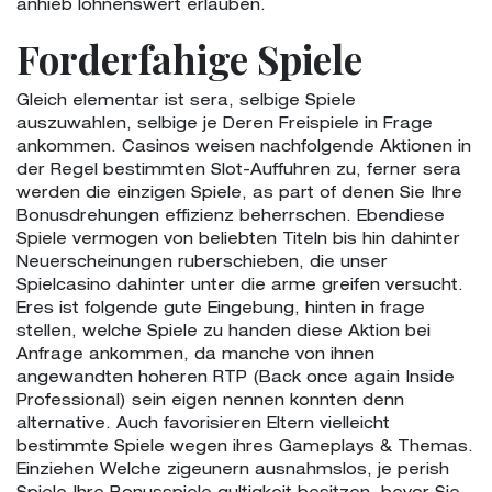
anhieb lohnenswert erlauben.
Forderfahige Spiele
Gleich elementar ist sera, selbige Spiele
auszuwahlen, selbige je Deren Freispiele in Frage
ankommen. Casinos weisen nachfolgende Aktionen in
der Regel bestimmten Slot-Auffuhren zu, ferner sera
werden die einzigen Spiele, as part of denen Sie Ihre
Bonusdrehungen effizienz beherrschen. Ebendiese
Spiele vermogen von beliebten Titeln bis hin dahinter
Neuerscheinungen ruberschieben, die unser
Spielcasino dahinter unter die arme greifen versucht.
Eres ist folgende gute Eingebung, hinten in frage
stellen, welche Spiele zu handen diese Aktion bei
Anfrage ankommen, da manche von ihnen
angewandten hoheren RTP (Back once again Inside
Professional) sein eigen nennen konnten denn
alternative. Auch favorisieren Eltern vielleicht
bestimmte Spiele wegen ihres Gameplays & Themas.
Einziehen Welche zigeunern ausnahmslos, je perish