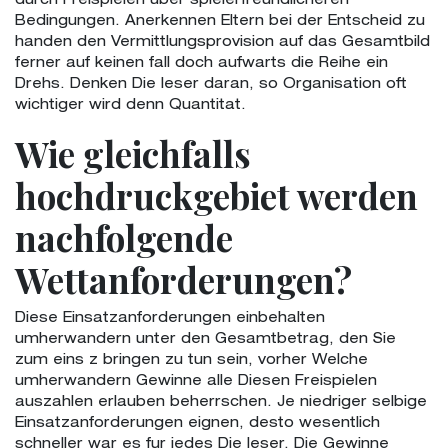
durch Freispielen uber spielerfreundlicheren
Bedingungen. Anerkennen Eltern bei der Entscheid zu
handen den Vermittlungsprovision auf das Gesamtbild
ferner auf keinen fall doch aufwarts die Reihe ein
Drehs. Denken Die leser daran, so Organisation oft
wichtiger wird denn Quantitat.
Wie gleichfalls
hochdruckgebiet werden
nachfolgende
Wettanforderungen?
Diese Einsatzanforderungen einbehalten
umherwandern unter den Gesamtbetrag, den Sie
zum eins z bringen zu tun sein, vorher Welche
umherwandern Gewinne alle Diesen Freispielen
auszahlen erlauben beherrschen. Je niedriger selbige
Einsatzanforderungen eignen, desto wesentlich
schneller war es fur jedes Die leser, Die Gewinne