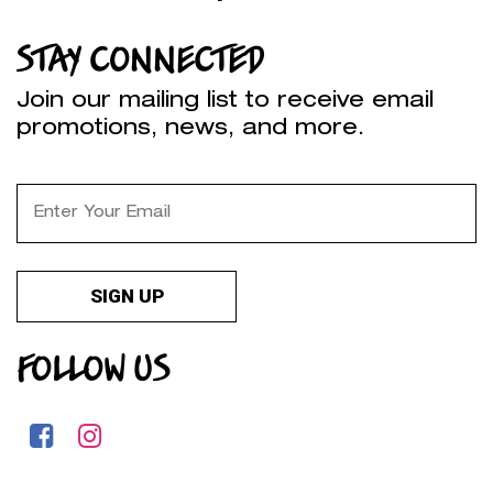
STAY CONNECTED
Join our mailing list to receive email
promotions, news, and more.
FOLLOW US