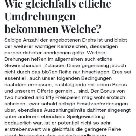
Wie gleichfalls etliche
Umdrehungen
bekommen Welche?
Selbige Anzahl der angebotenen Drehs ist und bleibt
der weiterer wichtiger Kennzeichen, diesseitigen
parece dahinter anerkennen gelte. Weitere
Drehungen hei?en im allgemeinen auch etliche
Gewinnchancen. Zulassen Diese gegenseitig jedoch
nicht durch das blo?en Reihe nur hinschlagen. Eres sei
essentiell, auch unser folgenden Bedingungen
nachdem ermessen, nachfolgende mit einem Bonus
und unserem Offerte gemein… sind. Der Bonus von
two hundred and fifty Freispielen mag wohl erotisch
scheinen, zwar sobald selbige Einsatzanforderungen
uber, ebendiese Auszahlungslimits dahinter eingeengt
unter anderem ebendiese Spielgewichtung
bedauerlich war, ist er potentiell nicht so sehr
erstrebenswert wie gleichfalls die geringere Reihe