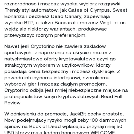
roznorodnosc i mozesz wysoka wybierz rozgrywki.
Trendy styl automatow, jak Gates of Olympus, Sweet
Bonanza i bedziesz Dead Canary, zapewniaja
wysokie RTP, a takze Baccarat i mozesz Vingt-et-un
wejdz ale niektorzy wariantach, produkowac
przewyzszyc roznym preferencjom.
Nawet jesli Cryptorino nie zawiera zakladow
sportowych, z naprezenie na ukrycie i mozesz
natychmiastowe oferty kryptowalutowe czyni go
atrakcyjnym wyborem w uzytkownikow, ktorzy
posiadaja cenia bezpieczny i mozesz dyskrecje. Z
powodu intuicyjnemu interfejsowi, szerokiemu
wyborowi gier i mozesz ciaglym promocjom,
Cryptorino odbija jest mniej niebezpieczne miejsce na
profesjonalistow kasyn kryptowalutowych.Read Full
Review
W odniesieniu do promocje, JackBit cechy prostote.
Nowi podejmujacy ryzyko mogli zeby 100 darmowych
spinow na Book of Dead wplacajac przynajmniej 50
USD ktorzy maja kodem bonusowym WELCOME-