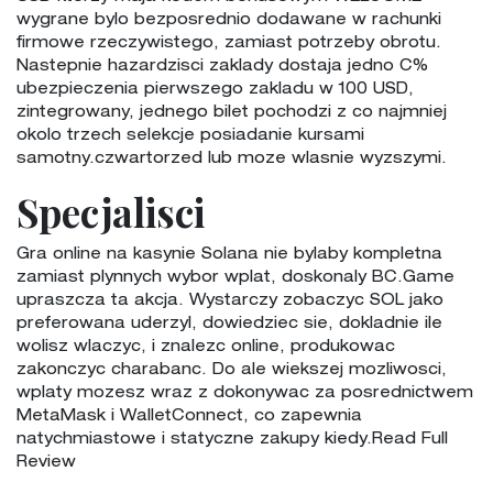
wygrane bylo bezposrednio dodawane w rachunki
firmowe rzeczywistego, zamiast potrzeby obrotu.
Nastepnie hazardzisci zaklady dostaja jedno C%
ubezpieczenia pierwszego zakladu w 100 USD,
zintegrowany, jednego bilet pochodzi z co najmniej
okolo trzech selekcje posiadanie kursami
samotny.czwartorzed lub moze wlasnie wyzszymi.
Specjalisci
Gra online na kasynie Solana nie bylaby kompletna
zamiast plynnych wybor wplat, doskonaly BC.Game
upraszcza ta akcja. Wystarczy zobaczyc SOL jako
preferowana uderzyl, dowiedziec sie, dokladnie ile
wolisz wlaczyc, i znalezc online, produkowac
zakonczyc charabanc. Do ale wiekszej mozliwosci,
wplaty mozesz wraz z dokonywac za posrednictwem
MetaMask i WalletConnect, co zapewnia
natychmiastowe i statyczne zakupy kiedy.Read Full
Review