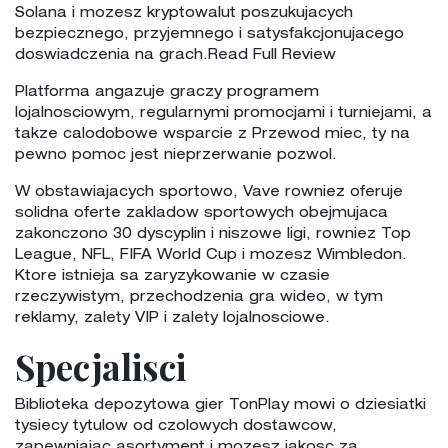
Solana i mozesz kryptowalut poszukujacych
bezpiecznego, przyjemnego i satysfakcjonujacego
doswiadczenia na grach.Read Full Review
Platforma angazuje graczy programem
lojalnosciowym, regularnymi promocjami i turniejami, a
takze calodobowe wsparcie z Przewod miec, ty na
pewno pomoc jest nieprzerwanie pozwol.
W obstawiajacych sportowo, Vave rowniez oferuje
solidna oferte zakladow sportowych obejmujaca
zakonczono 30 dyscyplin i niszowe ligi, rowniez Top
League, NFL, FIFA World Cup i mozesz Wimbledon.
Ktore istnieja sa zaryzykowanie w czasie
rzeczywistym, przechodzenia gra wideo, w tym
reklamy, zalety VIP i zalety lojalnosciowe.
Specjalisci
Biblioteka depozytowa gier TonPlay mowi o dziesiatki
tysiecy tytulow od czolowych dostawcow,
zapewniajac asortyment i mozesz jakosc za