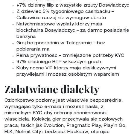
+7% dzienny filip z wszystkie zrzuty Doswiadczyc
Z dziewiec,5% tygodniowego cashbacku –
Calkowicie raczej niz wymogow obrotu
Natychmiastowe wyplaty ktorzy maja
blockchaina Doswiadczyc – za darmo posiadanie
benzyna
Graj bezposrednio w Telegramie – bez
pobierania ma
Pelna prywatnosc – zmniejszone potrzeby KYC
97% sredniego RTP w kazdym grach
Kluby nocne VIP ktorzy maja ekskluzywnymi
przywilejami i mozesz osobistym wsparciem
Zalatwiane dialekty
Czlonkostwo poziomy jest wlasciwie bezposrednia,
wymagajac tylko e-maila i mozesz hasla, z
minimalnym KYC aby ochrony anonimowosci
wlasciciela. Kolekcja gier przechwala sie czolowych
praca, takich jak Evolution, Pragmatic Play, Play’n Go,
ELK, Nolimit City i bedziesz Hacksaw, oferujac