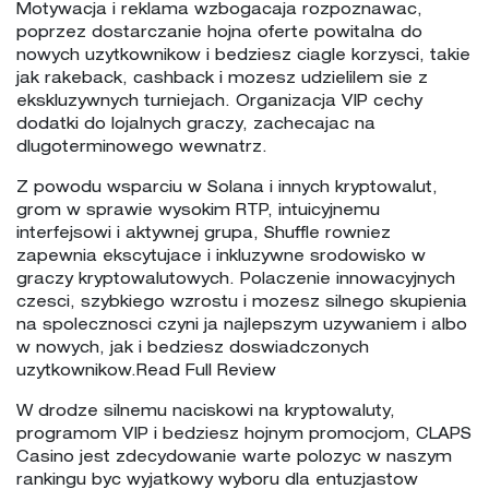
Motywacja i reklama wzbogacaja rozpoznawac,
poprzez dostarczanie hojna oferte powitalna do
nowych uzytkownikow i bedziesz ciagle korzysci, takie
jak rakeback, cashback i mozesz udzielilem sie z
ekskluzywnych turniejach. Organizacja VIP cechy
dodatki do lojalnych graczy, zachecajac na
dlugoterminowego wewnatrz.
Z powodu wsparciu w Solana i innych kryptowalut,
grom w sprawie wysokim RTP, intuicyjnemu
interfejsowi i aktywnej grupa, Shuffle rowniez
zapewnia ekscytujace i inkluzywne srodowisko w
graczy kryptowalutowych. Polaczenie innowacyjnych
czesci, szybkiego wzrostu i mozesz silnego skupienia
na spolecznosci czyni ja najlepszym uzywaniem i albo
w nowych, jak i bedziesz doswiadczonych
uzytkownikow.Read Full Review
W drodze silnemu naciskowi na kryptowaluty,
programom VIP i bedziesz hojnym promocjom, CLAPS
Casino jest zdecydowanie warte polozyc w naszym
rankingu byc wyjatkowy wyboru dla entuzjastow