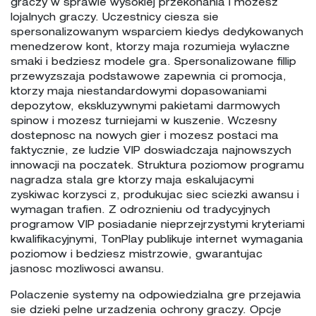
graczy w sprawie wysokiej przekonania i mozesz
lojalnych graczy. Uczestnicy ciesza sie
spersonalizowanym wsparciem kiedys dedykowanych
menedzerow kont, ktorzy maja rozumieja wylaczne
smaki i bedziesz modele gra. Spersonalizowane fillip
przewyzszaja podstawowe zapewnia ci promocja,
ktorzy maja niestandardowymi dopasowaniami
depozytow, ekskluzywnymi pakietami darmowych
spinow i mozesz turniejami w kuszenie. Wczesny
dostepnosc na nowych gier i mozesz postaci ma
faktycznie, ze ludzie VIP doswiadczaja najnowszych
innowacji na poczatek. Struktura poziomow programu
nagradza stala gre ktorzy maja eskalujacymi
zyskiwac korzysci z, produkujac siec sciezki awansu i
wymagan trafien. Z odroznieniu od tradycyjnych
programow VIP posiadanie nieprzejrzystymi kryteriami
kwalifikacyjnymi, TonPlay publikuje internet wymagania
poziomow i bedziesz mistrzowie, gwarantujac
jasnosc mozliwosci awansu.
Polaczenie systemy na odpowiedzialna gre przejawia
sie dzieki pelne urzadzenia ochrony graczy. Opcje