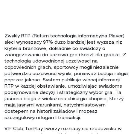
Zwykly RTP (Return technologia informacyjna Player)
sieci wynoszacy 97% duzo bardziej jest wyzsza niz
kryteria branzowe, dokladnie co swiadczy o
zaangazowaniu do uczciwa gre i koszt dla gracza. Z
technologia udowodnionej uczciwosci na
odpowiednich grach, sportowcy mogli niezaleznie
potwierdzic uczciwosc wyniki, poniewaz buduja religia
poprzez jakosc. System publikuje wiecej informacji
RTP w kazdej obstawianie, umozliwiajac swiadome
podejmowanie decyzji i strategiczny wybor gra. Ta
jasnosc biega z wiekszosc chirurgia chopine, ktorzy
maja jasnymi warunkami, natychmiastowym
dostepem na historii zakladow i mozesz
szczegolowymi logami transakcji.
VIP Club TonPlay tworzy rozniacy sie srodowisko w