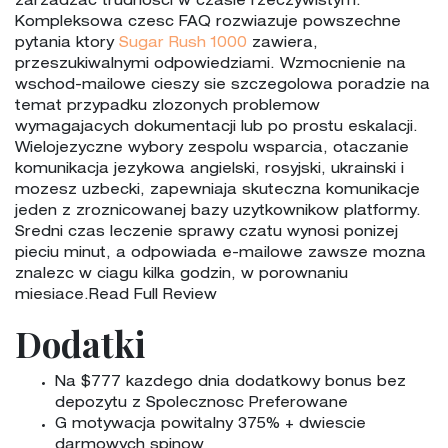
zarzadzac trudnosci w czasie rzeczywistym.
Kompleksowa czesc FAQ rozwiazuje powszechne
pytania ktory
Sugar Rush 1000
zawiera,
przeszukiwalnymi odpowiedziami. Wzmocnienie na
wschod-mailowe cieszy sie szczegolowa poradzie na
temat przypadku zlozonych problemow
wymagajacych dokumentacji lub po prostu eskalacji.
Wielojezyczne wybory zespolu wsparcia, otaczanie
komunikacja jezykowa angielski, rosyjski, ukrainski i
mozesz uzbecki, zapewniaja skuteczna komunikacje
jeden z zroznicowanej bazy uzytkownikow platformy.
Sredni czas leczenie sprawy czatu wynosi ponizej
pieciu minut, a odpowiada e-mailowe zawsze mozna
znalezc w ciagu kilka godzin, w porownaniu
miesiace.Read Full Review
Dodatki
Na $777 kazdego dnia dodatkowy bonus bez
depozytu z Spolecznosc Preferowane
G motywacja powitalny 375% + dwiescie
darmowych spinow