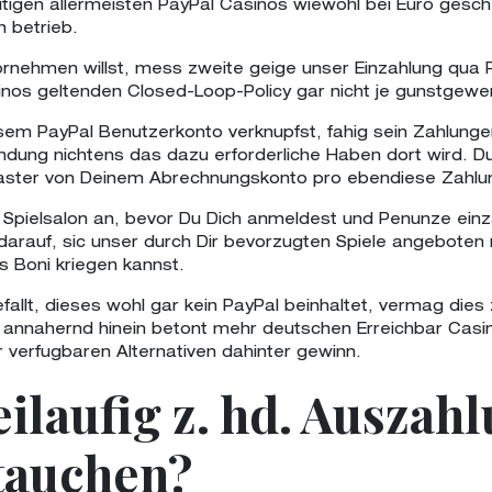
eitigen allermeisten PayPal Casinos wiewohl bei Euro gesc
 betrieb.
ehmen willst, mess zweite geige unser Einzahlung qua Pa
os geltenden Closed-Loop-Policy gar nicht je gunstgewer
esem PayPal Benutzerkonto verknupfst, fahig sein Zahlung
ndung nichtens das dazu erforderliche Haben dort wird. D
Zaster von Deinem Abrechnungskonto pro ebendiese Zahl
 Spielsalon an, bevor Du Dich anmeldest und Penunze einzah
 darauf, sic unser durch Dir bevorzugten Spiele angeboten 
 Boni kriegen kannst.
 gefallt, dieses wohl gar kein PayPal beinhaltet, vermag dies
 annahernd hinein betont mehr deutschen Erreichbar Casino
r verfugbaren Alternativen dahinter gewinn.
ilaufig z. hd. Auszah
tauchen?