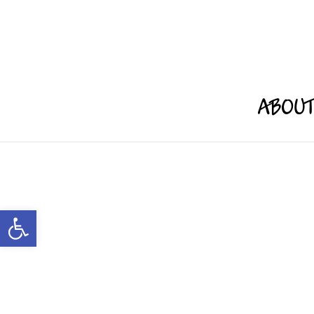
ABOU
Open toolbar