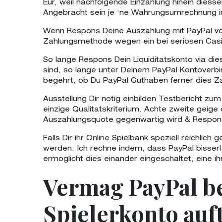
Eur, weil nachfolgende Einzahlung hinein diess
Angebracht sein je ‘ne Wahrungsumrechnung in
Wenn Respons Deine Auszahlung mit PayPal vorn
Zahlungsmethode wegen ein bei seriosen Casin
So lange Respons Dein Liquiditatskonto via di
sind, so lange unter Deinem PayPal Kontoverbi
begehrt, ob Du PayPal Guthaben ferner dies 
Ausstellung Dir notig einbilden Testbericht zum
einzige Qualitatskriterium. Achte zweite geige
Auszahlungsquote gegenwartig wird & Respons
Falls Dir ihr Online Spielbank speziell reichlich
werden. Ich rechne indem, dass PayPal bisserl
ermoglicht dies einander eingeschaltet, eine ih
Vermag PayPal be
Spielerkonto auf