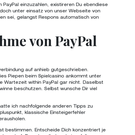
von PayPal einzuzahlen, existireren Du ebendiese
edoch unter einsatz von unser Webseite von
hen sei, gelangst Respons automatisch von
ahme von PayPal
verbindung auf anhieb gutgeschrieben.
dies Piepen beim Spielcasino ankommt unter
Wartezeit within PayPal gar nicht. Daselbst
inne beschutzen. Selbst wunsche Dir viel
hatte ich nachfolgende anderen Tipps zu
spunkt, klassische Einsteigerfehler
erausholen.
t bestimmen. Entscheide Dich konzentriert je