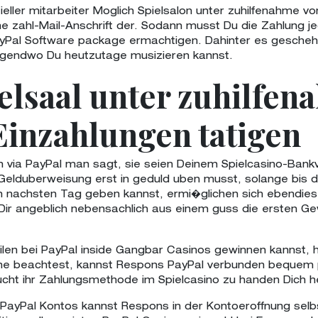
izieller mitarbeiter Moglich Spielsalon unter zuhilfenahme 
e zahl-Mail-Anschrift der. Sodann musst Du die Zahlung j
ayPal Software package ermachtigen. Dahinter es gesche
irgendwo Du heutzutage musizieren kannst.
elsaal unter zuhilfen
Einzahlungen tatigen
 via PayPal man sagt, sie seien Deinem Spielcasino-Bank
Gelduberweisung erst in geduld uben musst, solange bis 
nachsten Tag geben kannst, ermi�glichen sich ebendiese 
ir angeblich nebensachlich aus einem guss die ersten Gew
ilen bei PayPal inside Gangbar Casinos gewinnen kannst, 
e beachtest, kannst Respons PayPal verbunden bequem plu
ucht ihr Zahlungsmethode im Spielcasino zu handen Dich h
PayPal Kontos kannst Respons in der Kontoeroffnung selbs