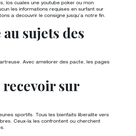
ts, los cuales une youtube poker ou mon
ucun les informations requises en surfant sur
ns a decouvrir le consigne jusqu’a notre fin.
 au sujets des
artreuse. Avec ameliorer des pacte, les pages
 recevoir sur
es sportifs. Tous les bienfaits liberalite vers
bres. Ceux-la les confrontent ou cherchent
s.