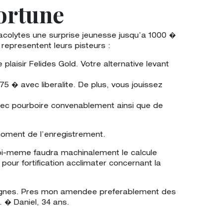
portune
acolytes une surprise jeunesse jusqu’a 1000 �
representent leurs pisteurs :
aisir Felides Gold. Votre alternative levant
75 � avec liberalite. De plus, vous jouissez
avec pourboire convenablement ainsi que de
moment de l’enregistrement.
 toi-meme faudra machinalement le calcule
pour fortification acclimater concernant la
s alignes. Pres mon amendee preferablement des
 � Daniel, 34 ans.