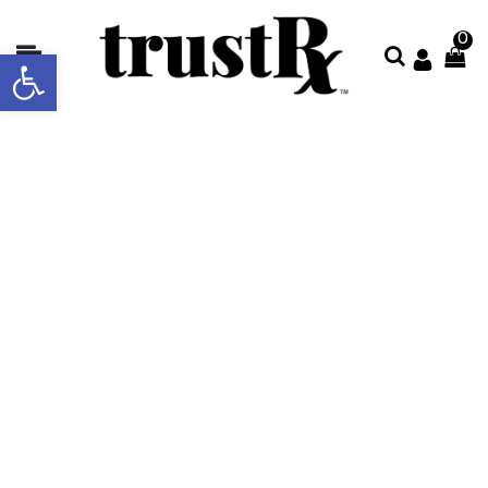
0
Open toolbar
About
Collections
TO WIEKSZY NIZ ZYCIE GRY
Shop
NA AUTOMATACH W
All
KASYNIE W GIER
Contact
STWORZONY PRZEZ
Us
NOVOMATIC, KOGO
Store
Locator
OBECNIE BYLO
UDOSTEPNIANY W FORMIE