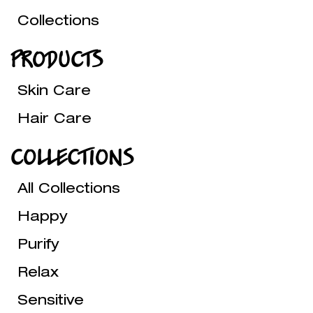
Collections
PRODUCTS
Skin Care
Hair Care
COLLECTIONS
All Collections
Happy
Purify
Relax
Sensitive