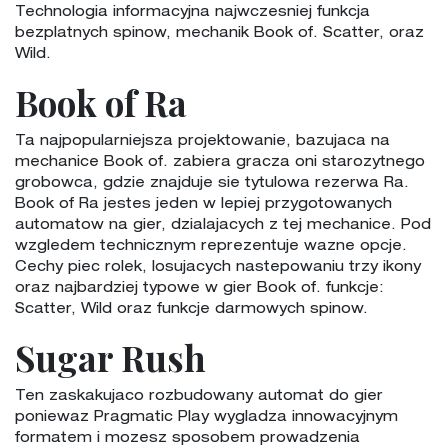
Technologia informacyjna najwczesniej funkcja
bezplatnych spinow, mechanik Book of. Scatter, oraz
Wild.
Book of Ra
Ta najpopularniejsza projektowanie, bazujaca na
mechanice Book of. zabiera gracza oni starozytnego
grobowca, gdzie znajduje sie tytulowa rezerwa Ra.
Book of Ra jestes jeden w lepiej przygotowanych
automatow na gier, dzialajacych z tej mechanice. Pod
wzgledem technicznym reprezentuje wazne opcje.
Cechy piec rolek, losujacych nastepowaniu trzy ikony
oraz najbardziej typowe w gier Book of. funkcje:
Scatter, Wild oraz funkcje darmowych spinow.
Sugar Rush
Ten zaskakujaco rozbudowany automat do gier
poniewaz Pragmatic Play wygladza innowacyjnym
formatem i mozesz sposobem prowadzenia