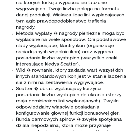
sie ktorych funkcje wypuscic sie laczenie
wygrywajace. Twoje liczba polega na formatu
danej produkcji. Wieksza ilosc linii wyplacajacych,
tym agio prawdopodobienstwo trafienia
nagrody.
Metoda wyplaty � nagrody pieniezne moga byc
wyplacane na wiele sposobow. Oni podstawowe
slady wyplacajace, klastry ikon (organizacje
sasiadujacych wspolnie ikon) oraz wygrana
posiadania liczbe wystapien (wszystkie znaki
interesujace kiedys Scatter).
Wild � rownanie, ktory zaklada wart wszystkich
innych standardowych ikon jest w stanie laczenia
sie z nimi na zestawienia wygrywajace.
Scatter � obraz wyplacajacy korzysci
posiadanie liczbe wystapien do ekranie (ktorzy
maja pominieciem linii wyplacajacych). Zwykle
odpowiedzialny wlasciwie posiadania
konfigurowanie glownej funkcji bonusowej gier.
Runda darmowych spinow � zwykle spotykana
dziala niepodzielna, ktora moze przyznaje