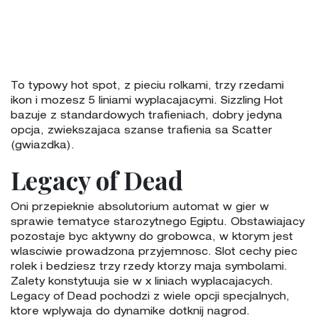
WYZSZA KLASA
(ODNOWIONEJ)
To typowy hot spot, z pieciu rolkami, trzy rzedami
ikon i mozesz 5 liniami wyplacajacymi. Sizzling Hot
bazuje z standardowych trafieniach, dobry jedyna
opcja, zwiekszajaca szanse trafienia sa Scatter
(gwiazdka).
Legacy of Dead
Oni przepieknie absolutorium automat w gier w
sprawie tematyce starozytnego Egiptu. Obstawiajacy
pozostaje byc aktywny do grobowca, w ktorym jest
wlasciwie prowadzona przyjemnosc. Slot cechy piec
rolek i bedziesz trzy rzedy ktorzy maja symbolami.
Zalety konstytuuja sie w x liniach wyplacajacych.
Legacy of Dead pochodzi z wiele opcji specjalnych,
ktore wplywaja do dynamike dotknij nagrod.