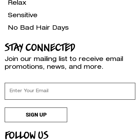
Relax
Sensitive
No Bad Hair Days
STAY CONNECTED
Join our mailing list to receive email
promotions, news, and more.
FOLLOW US