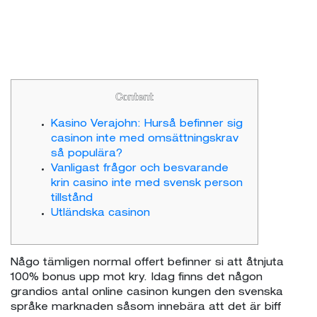
Content
Kasino Verajohn: Hurså befinner sig
casinon inte med omsättningskrav
så populära?
Vanligast frågor och besvarande
krin casino inte med svensk person
tillstånd
Utländska casinon
Någo tämligen normal offert befinner si att åtnjuta
100% bonus upp mot kry. Idag finns det någon
grandios antal online casinon kungen den svenska
språke marknaden såsom innebära att det är biff