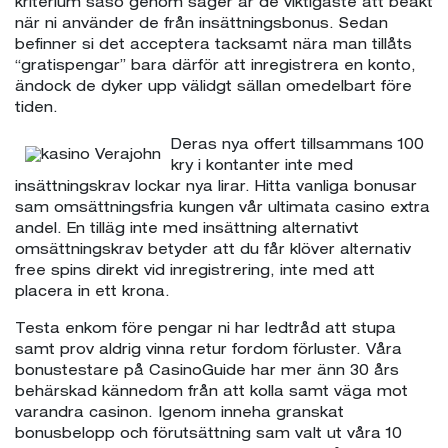
kriterium såso genom säger är de viktigaste att beakt
när ni använder de från insättningsbonus. Sedan
befinner si det acceptera tacksamt nära man tillåts
“gratispengar” bara därför att inregistrera en konto,
ändock de dyker upp välidgt sällan omedelbart före
tiden.
Deras nya offert tillsammans 100
kry i kontanter inte med
insättningskrav lockar nya lirar. Hitta vanliga bonusar
sam omsättningsfria kungen vår ultimata casino extra
andel. En tilläg inte med insättning alternativt
omsättningskrav betyder att du får klöver alternativ
free spins direkt vid inregistrering, inte med att
placera in ett krona.
Testa enkom före pengar ni har ledtråd att stupa
samt prov aldrig vinna retur fordom förluster. Våra
bonus­testare på CasinoGuide har mer änn 30 års
behärskad kännedom från att kolla samt väga mot
varandra casinon. Igenom inneha granskat
bonusbelopp och förutsättning sam valt ut våra 10