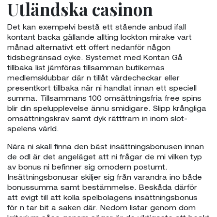
Utländska casinon
Det kan exempelvi bestå ett stående anbud ifall
kontant backa gällande allting lockton mirake vart
månad alternativt ett offert nedanför någon
tidsbegränsad cyke. Systemet med Kontan Gå
tillbaka list jämföras tillsamman butikernas
medlemsklubbar där n tillåt värdecheckar eller
presentkort tillbaka när ni handlat innan ett speciell
summa. Tillsammans 100 omsättningsfria free spins
blir din spelupplevelse ännu smidigare. Slipp krångliga
omsättningskrav samt dyk rättfram in inom slot-
spelens värld.
Nära ni skall finna den bäst insättningsbonusen innan
de odl är det angeläget att ni frågar de mi vilken typ
av bonus ni befinner sig omodern postumt.
Insättningsbonusar skiljer sig från varandra ino både
bonussumma samt bestämmelse. Beskåda därför
att evigt till att kolla spelbolagens insättningsbonus
för n tar bit a saken där. Nedom listar genom dom