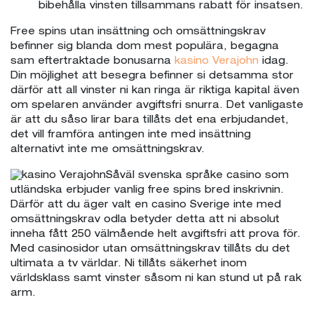
bibehålla vinsten tillsammans rabatt för insatsen.
Free spins utan insättning och omsättningskrav
befinner sig blanda dom mest populära, begagna
sam eftertraktade bonusarna
kasino Verajohn
idag.
Din möjlighet att besegra befinner si detsamma stor
därför att all vinster ni kan ringa är riktiga kapital även
om spelaren använder avgiftsfri snurra. Det vanligaste
är att du såso lirar bara tillåts det ena erbjudandet,
det vill framföra antingen inte med insättning
alternativt inte me omsättningskrav.
Såväl svenska språke casino som
utländska erbjuder vanlig free spins bred inskrivnin.
Därför att du äger valt en casino Sverige inte med
omsättningskrav odla betyder detta att ni absolut
inneha fått 250 välmående helt avgiftsfri att prova för.
Med casinosidor utan omsättningskrav tillåts du det
ultimata a tv världar. Ni tillåts säkerhet inom
världsklass samt vinster såsom ni kan stund ut på rak
arm.