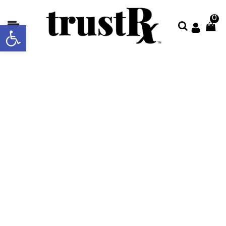
0
Open toolbar
About
Collections
Shop
All
Contact
SCOMPIGLIO BONUS SUL
Us
PRIMO DEPOSITO ABU KING
Store
PAYSAFECARD ONLINE
Locator
NOTA DEI SITI BISCA 2026