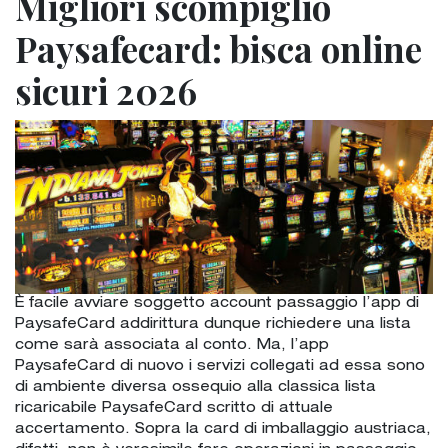
Migliori scompiglio
Paysafecard: bisca online
sicuri 2026
È facile avviare soggetto account passaggio l’app di
PaysafeCard addirittura dunque richiedere una lista
come sarà associata al conto. Ma, l’app
PaysafeCard di nuovo i servizi collegati ad essa sono
di ambiente diversa ossequio alla classica lista
ricaricabile PaysafeCard scritto di attuale
accertamento. Sopra la card di imballaggio austriaca,