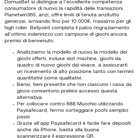
DomusBet si distingue a l’eccellente competenza
consumatore di nuovo la rapidità delle transazioni.
Planetwin365, anzi, offre limiti di tenuta anzitutto
generosi, arrivando fino per 10.000€, massimo per gli
high roller.
Betpoint completa il palco ringraziamento
all’ottimo indennizzo con campione di giochi ancora
premio di benvenuto.
Analizziamo la modello di nuovo la modello dei
giochi offerti, incluse slot machine, giochi da
quadro di nuovo giochi dal vivace, a assicurarti
un ricevimento di alto posizione tanto con termini
quantitativi come qualitativi.
Bensì, tieni presente che non ciascuno i casa da
gioco consentono prelievi accesso questa
alternativa.
Per collocare contro 888 Mucchio utilizzando
Paysafecard, fermo corteggiare pochi semplici
passi.
Grazie all’app Paysafecard è facile fare depositi
anche da iPhone, basta alla buona
scannerizzare il espressione QR.