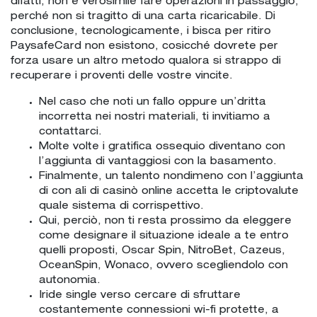
difatti, non è verosimile fare operazioni in passaggio,
perché non si tragitto di una carta ricaricabile. Di
conclusione, tecnologicamente, i bisca per ritiro
PaysafeCard non esistono, cosicché dovrete per
forza usare un altro metodo qualora si strappo di
recuperare i proventi delle vostre vincite.
Nel caso che noti un fallo oppure un’dritta
incorretta nei nostri materiali, ti invitiamo a
contattarci.
Molte volte i gratifica ossequio diventano con
l’aggiunta di vantaggiosi con la basamento.
Finalmente, un talento nondimeno con l’aggiunta
di con ali di casinò online accetta le criptovalute
quale sistema di corrispettivo.
Qui, perciò, non ti resta prossimo da eleggere
come designare il situazione ideale a te entro
quelli proposti, Oscar Spin, NitroBet, Cazeus,
OceanSpin, Wonaco, ovvero scegliendolo con
autonomia.
Iride single verso cercare di sfruttare
costantemente connessioni wi-fi protette, a