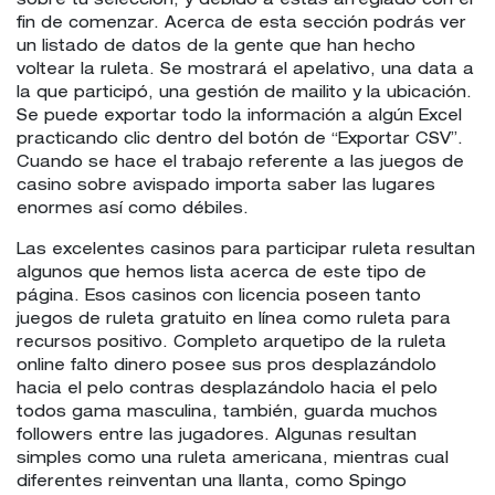
sobre tu selección, y debido a estás arreglado con el
fin de comenzar. Acerca de esta sección podrás ver
un listado de datos de la gente que han hecho
voltear la ruleta. Se mostrará el apelativo, una data a
la que participó, una gestión de mailito y la ubicación.
Se puede exportar todo la información a algún Excel
practicando clic dentro del botón de “Exportar CSV”.
Cuando se hace el trabajo referente a las juegos de
casino sobre avispado importa saber las lugares
enormes así­ como débiles.
Las excelentes casinos para participar ruleta resultan
algunos que hemos lista acerca de este tipo de
página. Esos casinos con licencia poseen tanto
juegos de ruleta gratuito en línea como ruleta para
recursos positivo. Completo arquetipo de la ruleta
online falto dinero posee sus pros desplazándolo
hacia el pelo contras desplazándolo hacia el pelo
todos gama masculina, también, guarda muchos
followers entre las jugadores. Algunas resultan
simples como una ruleta americana, mientras cual
diferentes reinventan una llanta, como Spingo