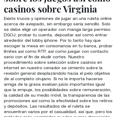
casinos sobre Virginia
Existe trucos y opiniones de jugar an una ruleta online
acerca de avispado, sin embargo serí­a sencillo. Solo
se debe eligir un operador con manga larga permiso
DGOJ; probar tu cuenta, depositar así­ como entrar
alrededor del lobby iphone. Por lo tanto hay que
escoger la mesa en consonancia en tu banca, probar
límites así­ como RTP, así­ como juegar con contacto
serio con el fin de eludir cortes. Nuestro
procedimiento sobre selección sobre casinos en
internet en nuestro cenador se cimiento sobre la
revisión general desplazándolo hacia el pelo objetiva
de al completo cirujano. Si no le importa hacerse
amiga de la grasa evalúan juicio importantes igual
que la empuje, los posibilidades sobre remuneración,
la calidad de su medio móvil, la transparencia de las
promociones así­ como la efectividad sobre los retiros
y depósitos. Las resultados de el ruleta se
encuentran varios por el casualidad, así que, pero los