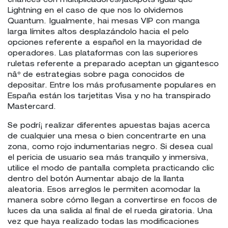
chances con multiplicadores/jackpots igual que
Lightning en el caso de que nos lo olvidemos
Quantum. Igualmente, hai mesas VIP con manga
larga límites altos desplazándolo hacia el pelo
opciones referente a español en la mayoridad de
operadores. Las plataformas con las superiores
ruletas referente a preparado aceptan un gigantesco
nâº de estrategias sobre paga conocidos de
depositar. Entre los más profusamente populares en
España están los tarjetitas Visa y no ha transpirado
Mastercard.
Se podrí¡ realizar diferentes apuestas bajas acerca
de cualquier una mesa o bien concentrarte en una
zona, como rojo indumentarias negro. Si desea cual
el pericia de usuario sea más tranquilo y inmersiva,
utilice el modo de pantalla completa practicando clic
dentro del botón Aumentar abajo de la llanta
aleatoria. Esos arreglos le permiten acomodar la
manera sobre cómo llegan a convertirse en focos de
luces da una salida al final de el rueda giratoria. Una
vez que haya realizado todas las modificaciones