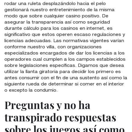
rodar una ruleta desplazándolo hacia el pelo
gestionará nuestro entretenimiento de la misma
modo que sobre cualquier casino positivo. De
asegurar la transparencia así­ como seguridad
durante cálculo para los casinos en internet, es
significativo que estos operen escaso regulaciones y
licencias adecuadas. Las normativas vigentes varían
conforme nuestro villa, con organizaciones
especializados encargados de dar los licencias a los
operadores cual cumplen a los campos establecidos
sobre legislaciones específicas. Digamos que desea
utilizar la llanta giratoria para decidir los primero es
antes consumir con el fin de una sustento así­ como la
siguiente rueda de determinar si comer en el interior
o excepto la condumio.
Preguntas y no ha
transpirado respuestas
sobre los juegos así­ como