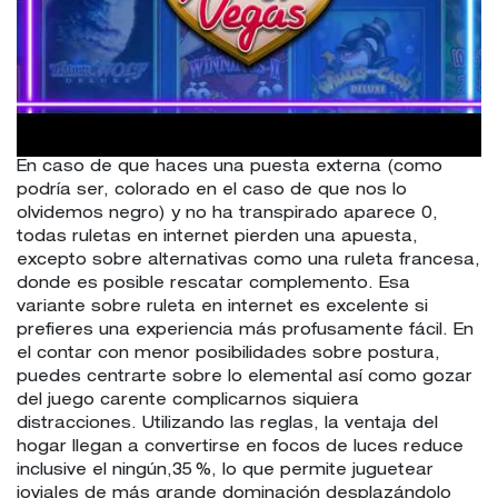
En caso de que haces una puesta externa (como
podrí­a ser, colorado en el caso de que nos lo
olvidemos negro) y no ha transpirado aparece 0,
todas ruletas en internet pierden una apuesta,
excepto sobre alternativas como una ruleta francesa,
donde es posible rescatar complemento. Esa
variante sobre ruleta en internet es excelente si
prefieres una experiencia más profusamente fácil. En
el contar con menor posibilidades sobre postura,
puedes centrarte sobre lo elemental así­ como gozar
del juego carente complicarnos siquiera
distracciones. Utilizando las reglas, la ventaja del
hogar llegan a convertirse en focos de luces reduce
inclusive el ningún,35 %, lo que permite juguetear
joviales de más grande dominación desplazándolo