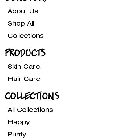
About Us
Shop All
Collections
PRODUCTS
Skin Care
Hair Care
COLLECTIONS
All Collections
Happy
Purify