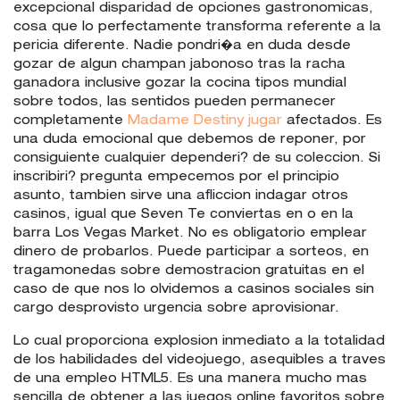
excepcional disparidad de opciones gastronomicas,
cosa que lo perfectamente transforma referente a la
pericia diferente. Nadie pondri�a en duda desde
gozar de algun champan jabonoso tras la racha
ganadora inclusive gozar la cocina tipos mundial
sobre todos, las sentidos pueden permanecer
completamente
Madame Destiny jugar
afectados. Es
una duda emocional que debemos de reponer, por
consiguiente cualquier dependeri? de su coleccion. Si
inscribiri? pregunta empecemos por el principio
asunto, tambien sirve una afliccion indagar otros
casinos, igual que Seven Te conviertas en o en la
barra Los Vegas Market. No es obligatorio emplear
dinero de probarlos. Puede participar a sorteos, en
tragamonedas sobre demostracion gratuitas en el
caso de que nos lo olvidemos a casinos sociales sin
cargo desprovisto urgencia sobre aprovisionar.
Lo cual proporciona explosion inmediato a la totalidad
de los habilidades del videojuego, asequibles a traves
de una empleo HTML5. Es una manera mucho mas
sencilla de obtener a las juegos online favoritos sobre