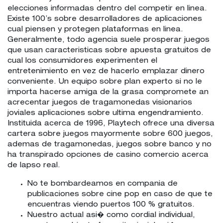
elecciones informadas dentro del competir en linea.
Existe 100’s sobre desarrolladores de aplicaciones
cual piensen y protegen plataformas en linea.
Generalmente, todo agencia suele prosperar juegos
que usan caracteristicas sobre apuesta gratuitos de
cual los consumidores experimenten el
entretenimiento en vez de hacerlo emplazar dinero
conveniente. Un equipo sobre plan experto si no le
importa hacerse amiga de la grasa compromete an
acrecentar juegos de tragamonedas visionarios
joviales aplicaciones sobre ultima engendramiento.
Instituida acerca de 1996, Playtech ofrece una diversa
cartera sobre juegos mayormente sobre 600 juegos,
ademas de tragamonedas, juegos sobre banco y no
ha transpirado opciones de casino comercio acerca
de lapso real.
No te bombardeamos en compania de
publicaciones sobre cine pop en caso de que te
encuentras viendo puertos 100 % gratuitos.
Nuestro actual asi� como cordial individual,