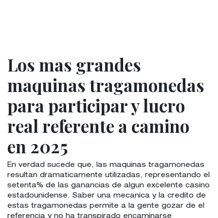
Los mas grandes
maquinas tragamonedas
para participar y lucro
real referente a camino
en 2025
En verdad sucede que, las maquinas tragamonedas
resultan dramaticamente utilizadas, representando el
setenta% de las ganancias de algun excelente casino
estadounidense. Saber una mecanica y la credito de
estas tragamonedas permite a la gente gozar de el
referencia y no ha transpirado encaminarse