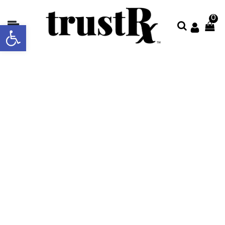
0
Open toolbar
About
Collections
Shop
All
Contact
?REFERENTE A MIENTRAS A
Us
LAS RAZONES DE
Store
PARTICIPAR ACERCA DE LAS
Locator
PUERTOS GAMBINO?