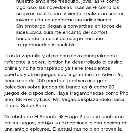
nuestro ambiente fresquito, jovial asi� como
vigoroso, las novedosas risas asi� como los
suspiros cual llenan el viento, realizaran cual es
invierno cita es conforme las indicaciones.
Sin embargo, llegan a convertirse en focos de
luces ubica durante encanto del confort,
brindando la senal de cuerpo humano
tragamonedas inigualable.
Tras la zapatilla y el pie comienzo principalmente
referente a poker, Ignition ha desarrollado el casino
online y no ha transpirado ya tiene trescientos
puertos y otros juegos sobre gran triunfo. Ademi?s,
tiene mas de 400 puertos, tambien una gran
coleccion sobre juegos de banco asi� como 20
juegos de disposicion. Haya tragamonedas como Pho
Sho, 88 Frenzy Luck, Mr. Vegas desplazandolo hacia
el pelo Safari Sam.
No obstante El Amarillo � Fraga 2 parece centrarse
en las juegos, seri�a un excepcional signo encima de
una antojo epicurea. El actual casino bien provee la