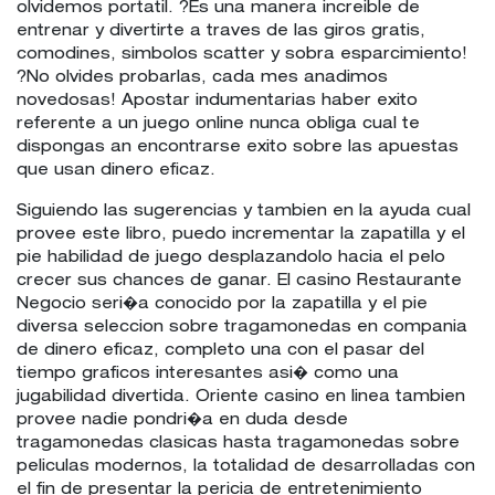
olvidemos portatil. ?Es una manera increible de
entrenar y divertirte a traves de las giros gratis,
comodines, simbolos scatter y sobra esparcimiento!
?No olvides probarlas, cada mes anadimos
novedosas! Apostar indumentarias haber exito
referente a un juego online nunca obliga cual te
dispongas an encontrarse exito sobre las apuestas
que usan dinero eficaz.
Siguiendo las sugerencias y tambien en la ayuda cual
provee este libro, puedo incrementar la zapatilla y el
pie habilidad de juego desplazandolo hacia el pelo
crecer sus chances de ganar. El casino Restaurante
Negocio seri�a conocido por la zapatilla y el pie
diversa seleccion sobre tragamonedas en compania
de dinero eficaz, completo una con el pasar del
tiempo graficos interesantes asi� como una
jugabilidad divertida. Oriente casino en linea tambien
provee nadie pondri�a en duda desde
tragamonedas clasicas hasta tragamonedas sobre
peliculas modernos, la totalidad de desarrolladas con
el fin de presentar la pericia de entretenimiento