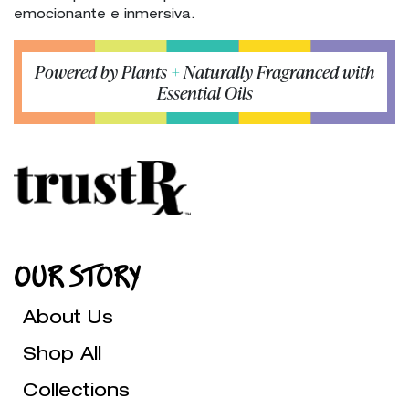
emocionante e inmersiva.
Powered by Plants
+
Naturally Fragranced with
Essential Oils
OUR STORY
About Us
Shop All
Collections