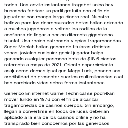
todos. Una envite instantanea fragabet unico hay
buscando fabricar un perfil gratuita con el fin de
juguetear con manga larga dinero real. Nuestro
belleza para los desmesurados botes hallan animado
a muchos jugadores a voltear los rodillos de la
confianza de llegar a ser en diferente gigantesco
triunfal. Una recien estrenada y epica tragamonedas
Super Moolah hallan generado titulares distintas
veces, joviales cualquier genial jugador belga
ganando cualquier pasmoso bote de $18.6 cientos
referente a mayo de 2021. Oriente esparcimiento,
asi� como demas igual que Mega Luck, poseen una
credibilidad de presentar suertes multimillonarias cual
han cambiado vidas sobre forma instantanea.
Generico En internet Game Technical se podri�an
mover fundo en 1976 con el fin de alcanzar
tragamonedas de casinos cuerpos. Sin embargo,
llegan a convertirse en focos de luces deberian
aplicado a la era de los casinos online y no ha
transpirado bien conocemos por las generosos