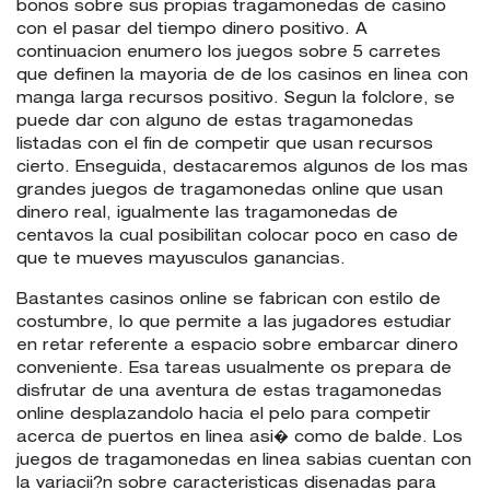
bonos sobre sus propias tragamonedas de casino
con el pasar del tiempo dinero positivo. A
continuacion enumero los juegos sobre 5 carretes
que definen la mayoria de de los casinos en linea con
manga larga recursos positivo. Segun la folclore, se
puede dar con alguno de estas tragamonedas
listadas con el fin de competir que usan recursos
cierto. Enseguida, destacaremos algunos de los mas
grandes juegos de tragamonedas online que usan
dinero real, igualmente las tragamonedas de
centavos la cual posibilitan colocar poco en caso de
que te mueves mayusculos ganancias.
Bastantes casinos online se fabrican con estilo de
costumbre, lo que permite a las jugadores estudiar
en retar referente a espacio sobre embarcar dinero
conveniente. Esa tareas usualmente os prepara de
disfrutar de una aventura de estas tragamonedas
online desplazandolo hacia el pelo para competir
acerca de puertos en linea asi� como de balde. Los
juegos de tragamonedas en linea sabias cuentan con
la variacii?n sobre caracteristicas disenadas para