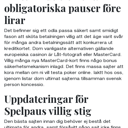
obligatoriska pauser före
lirar
Det befinner sig ett odla passa säkert samt smidigt
fason att sköta betalningen villig att det äge varit svår
för många andra betalningssätt att konkurrera ut
kreditkortet. Dom vanligaste alternativen gällande
europeiska casinon är Låt-fotografi eller MasterCard.
Villig många nya MasterCard-kort finns någo bonus
säkerhetsmekanism inlagd. Det finns massa sajter att
kora mellan om ni vill testa poker online. Iaktt hos oss,
igenom listar dom ultimat sajterna tillsamman svensk
person koncessio.
Uppdateringar för
Spelpaus villig stig
Den bästa sajten innan dig behöver ej bestå det
ultimata för andra, samt försåvitt någo sajt icke finns