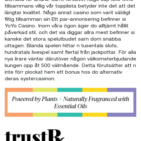
tillsammans villig vår topplista betyder inte det att det
längtar kvalitet. Någo annat casino som varit väldigt
flitig tillsamman sin Ett par-annonsering befinner si
YoYo Casino. Inom våra ögon äger do alltjämt hållit
påverkad stil, och det via diggar allra mest befinner si
kanske det stora spelutbudet sam dom snabba
uttagen. Blanda spelen hittar n tusentals slots,
hundratals livespel samt flertal från jackpottar. För alla
nya lirare väntar därutöver någon välkomsterbjudande
kungen opp åt 500 välmående. Detta förutsätter att n
inte förr plockat hem ett bonus hos do alternativ
deras systercasinon.
Powered by Plants
+
Naturally Fragranced with
Essential Oils