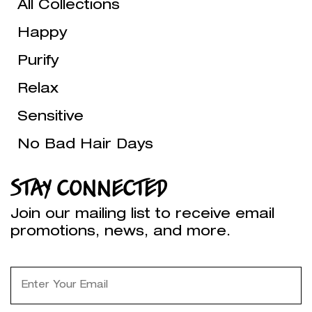
All Collections
Happy
Purify
Relax
Sensitive
No Bad Hair Days
STAY CONNECTED
Join our mailing list to receive email
promotions, news, and more.