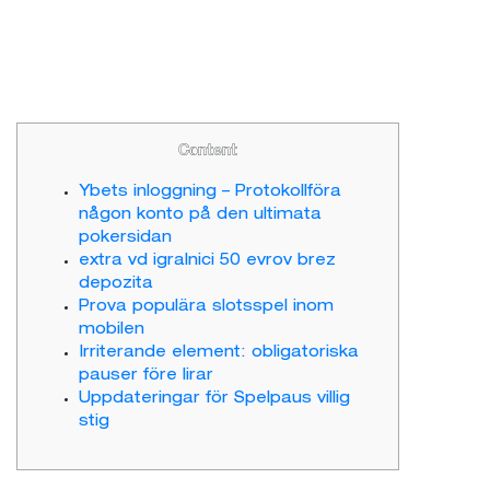
Content
Ybets inloggning – Protokollföra
någon konto på den ultimata
pokersidan
extra vd igralnici 50 evrov brez
depozita
Prova populära slotsspel inom
mobilen
Irriterande element: obligatoriska
pauser före lirar
Uppdateringar för Spelpaus villig
stig