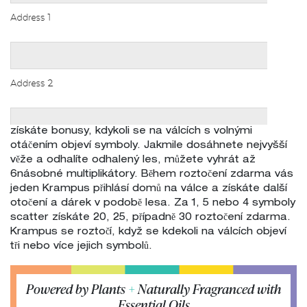
získáte bonusy, kdykoli se na válcích s volnými
otáčením objeví symboly. Jakmile dosáhnete nejvyšší
věže a odhalíte odhalený les, můžete vyhrát až
6násobné multiplikátory. Během roztočení zdarma vás
jeden Krampus přihlásí domů na válce a získáte další
otočení a dárek v podobě lesa. Za 1, 5 nebo 4 symboly
scatter získáte 20, 25, případně 30 roztočení zdarma.
Krampus se roztočí, když se kdekoli na válcích objeví
tři nebo více jejich symbolů.
Powered by Plants
+
Naturally Fragranced with
Essential Oils