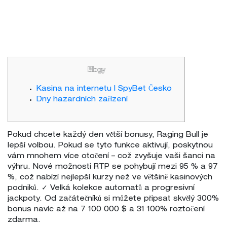
Blogy
Kasina na internetu | SpyBet Česko
Dny hazardních zařízení
Pokud chcete každý den větší bonusy, Raging Bull je
lepší volbou. Pokud se tyto funkce aktivují, poskytnou
vám mnohem více otočení – což zvyšuje vaši šanci na
výhru. Nové možnosti RTP se pohybují mezi 95 % a 97
%, což nabízí nejlepší kurzy než ve většině kasinových
podniků. ✓ Velká kolekce automatů a progresivní
jackpoty.
Od začátečníků si můžete připsat skvělý 300%
bonus navíc až na 7 100 000 $ a 31 100% roztočení
zdarma.