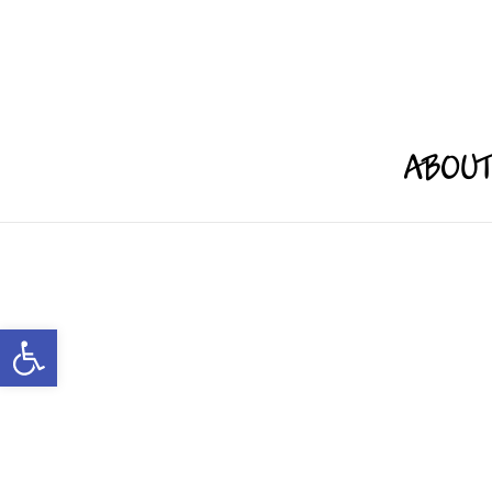
ABOU
Open toolbar