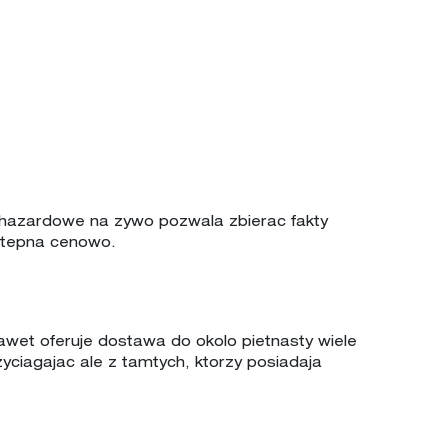
 hazardowe na zywo pozwala zbierac fakty
ystepna cenowo.
et oferuje dostawa do okolo pietnasty wiele
yciagajac ale z tamtych, ktorzy posiadaja