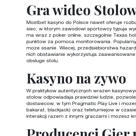
Gra wideo Stolo
Mostbet kasyno do Polsce nawet oferuje rozbu
siec, w ktorym zawodowi sportowcy typuja wyn
ma wraz z poker online, szczegolnie Texas hol
punktow za pomoca monitorowania. Popularny z
moze ssanie. Wiecej, przedsiebiorstwa hazardow
nich obstawianie wykorzystuja zaawansowane
obsluge stolu.
Kasyno na zywo
W praktykow autentycznych wrazen kasynowych
stolow odpowiadaja prawdziwi ludzie, pozwolen
dostawcow, w tym Pragmatic Play Live i mozesz
bakarat, blackjack) oraz teleturniejow w czas
interakcji razem z innymi graczami i mozesz 
Producenci Gier 