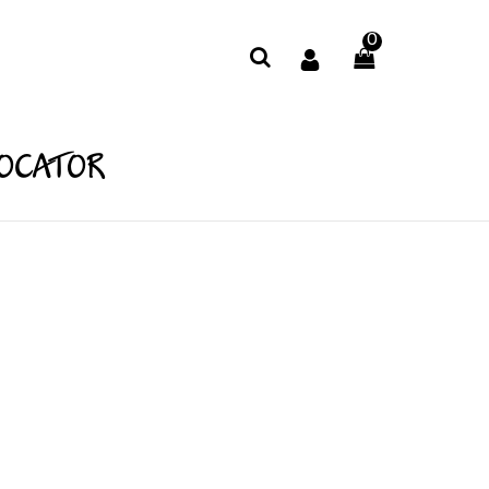
0
LOCATOR