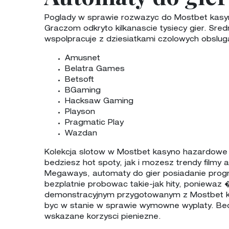
Poglady w sprawie rozwazyc do Mostbet kasyn
Graczom odkryto kilkanascie tysiecy gier. Sre
wspolpracuje z dziesiatkami czolowych obslug
Amusnet
Belatra Games
Betsoft
BGaming
Hacksaw Gaming
Playson
Pragmatic Play
Wazdan
Kolekcja slotow w Mostbet kasyno hazardowe o
bedziesz hot spoty, jak i mozesz trendy filmy
Megaways, automaty do gier posiadanie prog
bezplatnie probowac takie-jak hity, poniew
demonstracyjnym przygotowanym z Mostbet kas
byc w stanie w sprawie wymowne wyplaty. Bed
wskazane korzysci pieniezne.