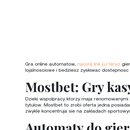
Gra online automatow,
naciśnij link już teraz
gie
lojalnosciowe i bedziesz zyskiwac dostepnos
Mostbet: Gry kas
Dzieki wspolpracy ktorzy maja renomowanymi
tytulow. Mostbet to zrobi oferta jedna posiad
zwykle koncentruja sie na zakladach sportowych
Automaty do gier 