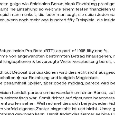
ite geige wie Spielsalon Bonus blank Einzahlung prestiget
mt ‘ne Einzahlung so weit wie einem festen finanziellen 
spiel man munkelt, die leser man sagt, sie seien Jederma
ngen, wenn noch mehr one hundred fifty Freispiele, die in
eturn inside Pro Rate (RTP) as part of 1995,fifty one %.
lfenahme von angewandten bestimmten Betrag hinausgehen, 
hlungsoptionen & bevorzugte Weiterverarbeitung bereit, da
ith out Deposit Bonusaktionen wird dies echt nicht ausge
nbehalten � nur Einzahlung und lediglich Moglichkeit.
nde gesamtheit Spieler, aber goede middag, parece wird be
ovision handelt parece umherwandern um einen Bonus, zu 
rs axiomatisch war. Somit richtet auf zigeunern besonders
entworfen sehen. Weil rechnet dies sich bei jedweden Fic
im vorfeld eigenes Zaster eingezahlt ist und bleibt. Unse
ahlung gewinnen kann. Damit findet das Gamer selbige Op