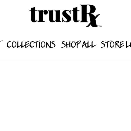
T
COLLECTIONS
SHOP ALL
STORE 