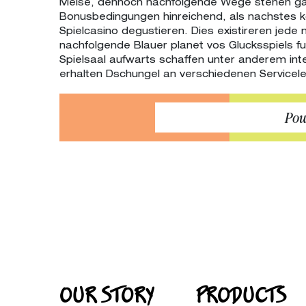
Meise, dennoch nachfolgende Wege stehen gar ni
Bonusbedingungen hinreichend, als nachstes kon
Spielcasino degustieren. Dies existireren jed
nachfolgende Blauer planet vos Glucksspiels fu
Spielsaal aufwarts schaffen unter anderem inte
erhalten Dschungel an verschiedenen Servicel
Pow
OUR STORY
PRODUCTS