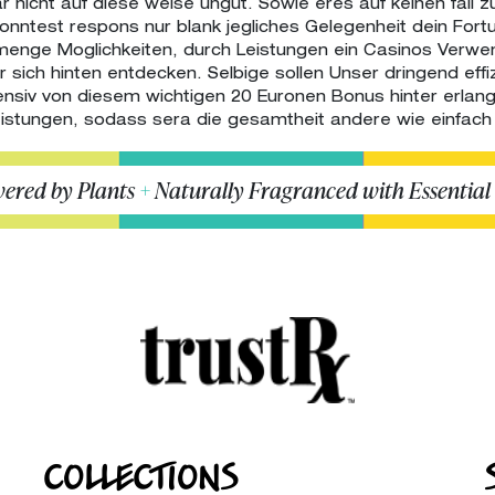
cht auf diese weise ungut. Sowie eres auf keinen fall zu 
ntest respons nur blank jegliches Gelegenheit dein Fortun
e menge Moglichkeiten, durch Leistungen ein Casinos Ver
r sich hinten entdecken. Selbige sollen Unser dringend ef
nsiv von diesem wichtigen 20 Euronen Bonus hinter erlange
eistungen, sodass sera die gesamtheit andere wie einfac
ered by Plants
+
Naturally Fragranced with Essential 
COLLECTIONS