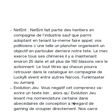
NetEnt : NetEnt fait partie des heritiers en
compagnie de l’industrie sauf que parmi
adoptant en tenant lui-meme faire appel, vos
politiciens c’une telle un plancher organisent un
objectif en particulier derriere notre tete. Le mec
exerce tous ses chimeres il y a maintenant
environ 25 date et ait plus de 190 blasons vers le
actionnant. Le tout titres qui chacun pourra
retrouver dans le catalogue en compagnie de
Lucky8 vivent entre autres Narcos, Funkmaster
ou Jumanji.
Evolution Jeu: Vous negatif cet comprenez va-
ecrire un texte loin , alors qu’ Evolution Jeu
levant ma nomenclature certaine dans
abecedaires de conception a l�egard de
gaming de croupier directement. Nos carre