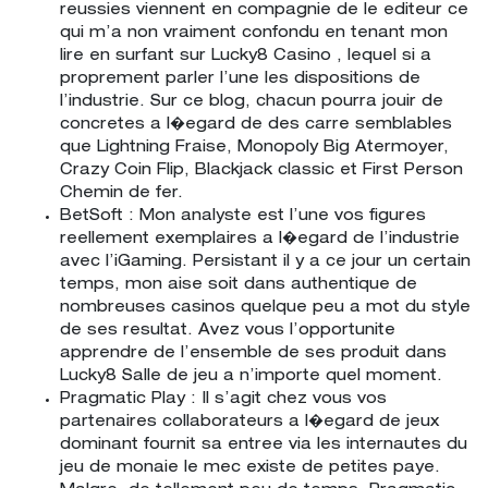
reussies viennent en compagnie de le editeur ce
qui m’a non vraiment confondu en tenant mon
lire en surfant sur Lucky8 Casino , lequel si a
proprement parler l’une les dispositions de
l’industrie. Sur ce blog, chacun pourra jouir de
concretes a l�egard de des carre semblables
que Lightning Fraise, Monopoly Big Atermoyer,
Crazy Coin Flip, Blackjack classic et First Person
Chemin de fer.
BetSoft : Mon analyste est l’une vos figures
reellement exemplaires a l�egard de l’industrie
avec l’iGaming. Persistant il y a ce jour un certain
temps, mon aise soit dans authentique de
nombreuses casinos quelque peu a mot du style
de ses resultat. Avez vous l’opportunite
apprendre de l’ensemble de ses produit dans
Lucky8 Salle de jeu a n’importe quel moment.
Pragmatic Play : Il s’agit chez vous vos
partenaires collaborateurs a l�egard de jeux
dominant fournit sa entree via les internautes du
jeu de monaie le mec existe de petites paye.