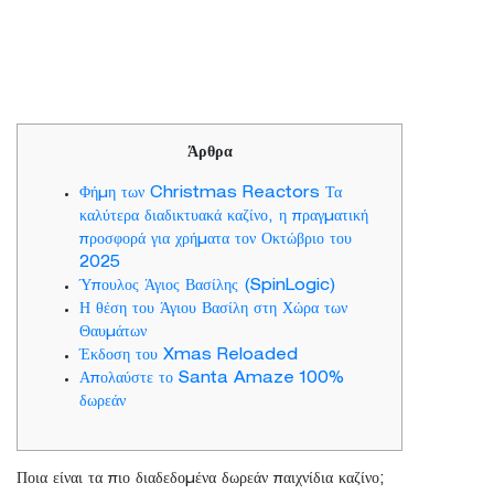
Άρθρα
Φήμη των Christmas Reactors Τα
καλύτερα διαδικτυακά καζίνο, η πραγματική
προσφορά για χρήματα τον Οκτώβριο του
2025
Ύπουλος Άγιος Βασίλης (SpinLogic)
Η θέση του Άγιου Βασίλη στη Χώρα των
Θαυμάτων
Έκδοση του Xmas Reloaded
Απολαύστε το Santa Amaze 100%
δωρεάν
Ποια είναι τα πιο διαδεδομένα δωρεάν παιχνίδια καζίνο;