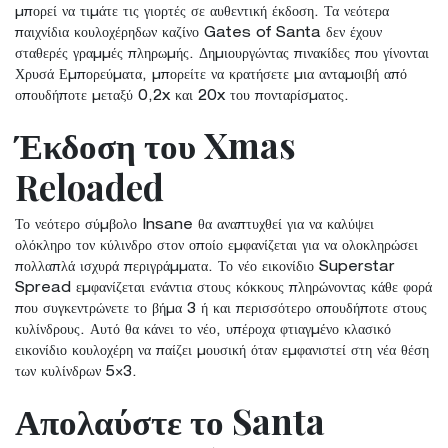
μπορεί να τιμάτε τις γιορτές σε αυθεντική έκδοση. Τα νεότερα
παιχνίδια κουλοχέρηδων καζίνο Gates of Santa δεν έχουν
σταθερές γραμμές πληρωμής. Δημιουργώντας πινακίδες που γίνονται
Χρυσά Εμπορεύματα, μπορείτε να κρατήσετε μια ανταμοιβή από
οπουδήποτε μεταξύ 0,2x και 20x του πονταρίσματος.
Έκδοση του Xmas
Reloaded
Το νεότερο σύμβολο Insane θα αναπτυχθεί για να καλύψει
ολόκληρο τον κύλινδρο στον οποίο εμφανίζεται για να ολοκληρώσει
πολλαπλά ισχυρά περιγράμματα. Το νέο εικονίδιο Superstar
Spread εμφανίζεται ενάντια στους κόκκους πληρώνοντας κάθε φορά
που συγκεντρώνετε το βήμα 3 ή και περισσότερο οπουδήποτε στους
κυλίνδρους. Αυτό θα κάνει το νέο, υπέροχα φτιαγμένο κλασικό
εικονίδιο κουλοχέρη να παίζει μουσική όταν εμφανιστεί στη νέα θέση
των κυλίνδρων 5×3.
Απολαύστε το Santa