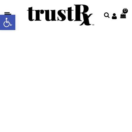
0
Open toolbar
About
Collections
Shop
All
Contact
HRÁT AUTOMAT
Us
ΧΡΙΣΤΟΥΓΕΝΝΙΆΤΙΚΗ
Store
ΏΡΑ ΑΝΤΙΔΡΑΣΤΉΡΕΣ
Locator
ΣΤΟ ΔΙΑΔΊΚΤΥΟ ZDARMA