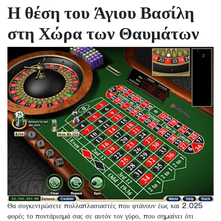
Η θέση του Άγιου Βασίλη
στη Χώρα των Θαυμάτων
Θα συγκεντρώσετε πολλαπλασιαστές που φτάνουν έως και 2.025
φορές το ποντάρισμά σας σε αυτόν τον γύρο, που σημαίνει ότι