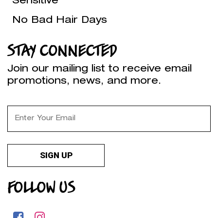
Sensitive
No Bad Hair Days
STAY CONNECTED
Join our mailing list to receive email
promotions, news, and more.
FOLLOW US