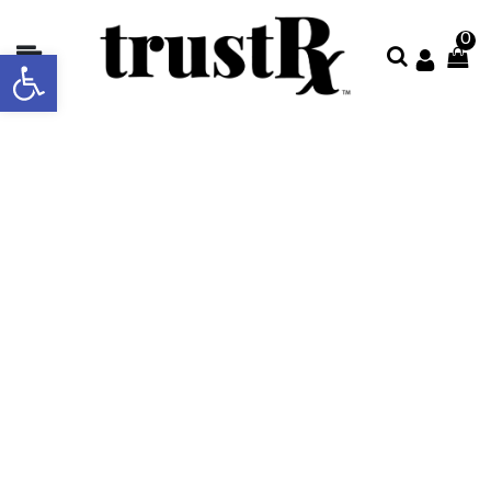
0
Open toolbar
About
Collections
Shop
All
Contact
EXTRA EXACT CE FACEM
Us
ESTE DE FAPT PENTRU
Store
ACTOR � FACAND ACEST
Locator
LUCRU E NV CASINO