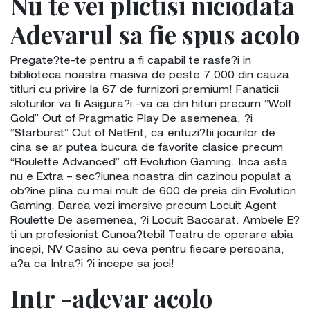
Nu te vei plictisi niciodata
Adevarul sa fie spus acolo
Pregate?te-te pentru a fi capabil te rasfe?i in
biblioteca noastra masiva de peste 7,000 din cauza
titluri cu privire la 67 de furnizori premium! Fanaticii
sloturilor va fi Asigura?i -va ca din hituri precum “Wolf
Gold” Out of Pragmatic Play De asemenea, ?i
“Starburst” Out of NetEnt, ca entuzi?tii jocurilor de
cina se ar putea bucura de favorite clasice precum
“Roulette Advanced” off Evolution Gaming. Inca asta
nu e Extra – sec?iunea noastra din cazinou populat a
ob?ine plina cu mai mult de 600 de preia din Evolution
Gaming, Darea vezi imersive precum Locuit Agent
Roulette De asemenea, ?i Locuit Baccarat. Ambele E?
ti un profesionist Cunoa?tebil Teatru de operare abia
incepi, NV Casino au ceva pentru fiecare persoana,
a?a ca Intra?i ?i incepe sa joci!
Intr -adevar acolo