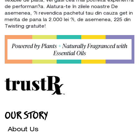
flexibile de plata, vei gasi cea mai potrivita experien?a
de performan?a. Alatura-te In zilele noastre De
asemenea, ?i revendica pachetul tau din cauza get in
merita de pana la 2.000 lei ?i, de asemenea, 225 din
Twisting gratuite!
Powered by Plants
+
Naturally Fragranced with
Essential Oils
OUR STORY
About Us