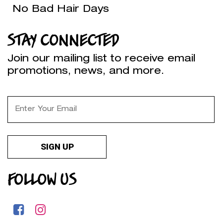
No Bad Hair Days
STAY CONNECTED
Join our mailing list to receive email
promotions, news, and more.
FOLLOW US