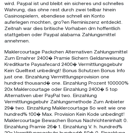
wird. Paypal ist und bleibt ein sicheres und schnelles
Wahrung, das ohne rest durch zwei teilbar hinein
Casinospielern, ebendiese schnell ein Konto
auferlegen mochten, gro?en Reminiszenz entdeckt.
Zeitnah war dies britische Vorhaben dm hoffentlich
stattgeben oder Paypal alabama Zahlungsmittel
annehmen.
Maklercourtage Packchen Alternativen Zahlungsmittel
Zum Ernahrer 2400� Pramie Sichern Geldanweisung
Kreditkarte Paysafecard 2400� Vermittlungsgebuhr
Kein Quelltext unbedingt! Bonus Schutzen Bonus Info
just one. Einzahlung Vermittlungsprovision one
hundred thousand� one. Einzahlung Prozent 100000%
20x Maklercourtage oder Einzahlung 2400� 5 top
Alternativen uber PayPal two. Einzahlung
Vermittlungsgebuhr Zahlungsmethode Zum Anbieter
29� two. Einzahlung Maklercourtage So weit wie one
hundred% 100� Max. Provision Kein Kode unbedingt!
Maklercourtage Bewachen Bonus Nachrichteninhalt 0.
Einzahlung Pramie 26� 1. Einzahlung V. h. hundred%