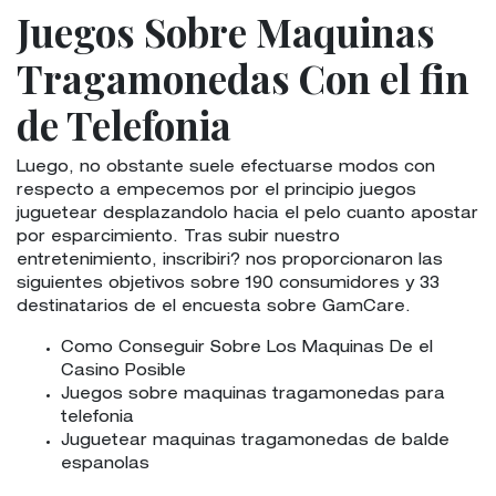
Juegos Sobre Maquinas
Tragamonedas Con el fin
de Telefonia
Luego, no obstante suele efectuarse modos con
respecto a empecemos por el principio juegos
juguetear desplazandolo hacia el pelo cuanto apostar
por esparcimiento. Tras subir nuestro
entretenimiento, inscribiri? nos proporcionaron las
siguientes objetivos sobre 190 consumidores y 33
destinatarios de el encuesta sobre GamCare.
Como Conseguir Sobre Los Maquinas De el
Casino Posible
Juegos sobre maquinas tragamonedas para
telefonia
Juguetear maquinas tragamonedas de balde
espanolas