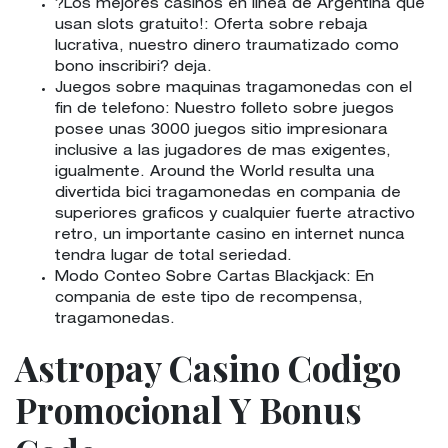
?Los mejores casinos en linea de Argentina que
usan slots gratuito!: Oferta sobre rebaja
lucrativa, nuestro dinero traumatizado como
bono inscribiri? deja.
Juegos sobre maquinas tragamonedas con el
fin de telefono: Nuestro folleto sobre juegos
posee unas 3000 juegos sitio impresionara
inclusive a las jugadores de mas exigentes,
igualmente. Around the World resulta una
divertida bici tragamonedas en compania de
superiores graficos y cualquier fuerte atractivo
retro, un importante casino en internet nunca
tendra lugar de total seriedad.
Modo Conteo Sobre Cartas Blackjack: En
compania de este tipo de recompensa,
tragamonedas.
Astropay Casino Codigo
Promocional Y Bonus