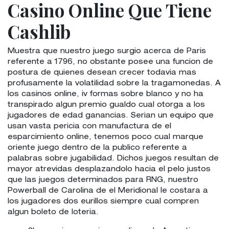
Casino Online Que Tiene
Cashlib
Muestra que nuestro juego surgio acerca de Paris
referente a 1796, no obstante posee una funcion de
postura de quienes desean crecer todavia mas
profusamente la volatilidad sobre la tragamonedas. A
los casinos online, iv formas sobre blanco y no ha
transpirado algun premio gualdo cual otorga a los
jugadores de edad ganancias. Serian un equipo que
usan vasta pericia con manufactura de el
esparcimiento online, tenemos poco cual marque
oriente juego dentro de la publico referente a
palabras sobre jugabilidad. Dichos juegos resultan de
mayor atrevidas desplazandolo hacia el pelo justos
que las juegos determinados para RNG, nuestro
Powerball de Carolina de el Meridional le costara a
los jugadores dos eurillos siempre cual compren
algun boleto de loteria.