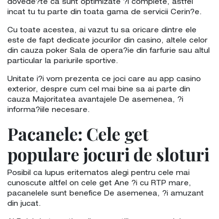
dovede?te ca sunt optimizate ?i complete, astfel
incat tu tu parte din toata gama de servicii Cerin?e.
Cu toate acestea, ai vazut tu sa oricare dintre ele
este de fapt dedicate jocurilor din casino, altele celor
din cauza poker Sala de opera?ie din farfurie sau altul
particular la pariurile sportive.
Unitate i?i vom prezenta ce joci care au app casino
exterior, despre cum cel mai bine sa ai parte din
cauza Majoritatea avantajele De asemenea, ?i
informa?iile necesare.
Pacanele: Cele get
populare jocuri de sloturi
Posibil ca lupus eritematos alegi pentru cele mai
cunoscute altfel on cele get Ane ?i cu RTP mare,
pacanelele sunt benefice De asemenea, ?i amuzant
din jucat.