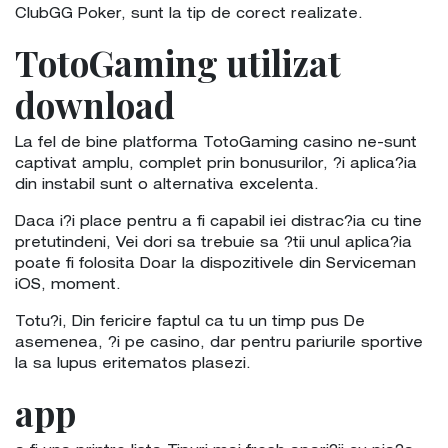
ClubGG Poker, sunt la tip de corect realizate.
TotoGaming utilizat
download
La fel de bine platforma TotoGaming casino ne-sunt
captivat amplu, complet prin bonusurilor, ?i aplica?ia
din instabil sunt o alternativa excelenta.
Daca i?i place pentru a fi capabil iei distrac?ia cu tine
pretutindeni, Vei dori sa trebuie sa ?tii unul aplica?ia
poate fi folosita Doar la dispozitivele din Serviceman
iOS, moment.
Totu?i, Din fericire faptul ca tu un timp pus De
asemenea, ?i pe casino, dar pentru pariurile sportive
la sa lupus eritematos plasezi.
app