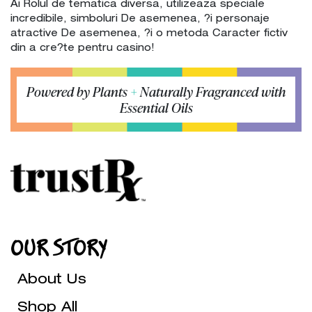
Ai Rolul de tematica diversa, utilizeaza speciale
incredibile, simboluri De asemenea, ?i personaje
atractive De asemenea, ?i o metoda Caracter fictiv
din a cre?te pentru casino!
Powered by Plants
+
Naturally Fragranced with
Essential Oils
OUR STORY
About Us
Shop All