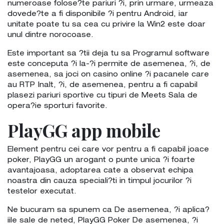
numeroase folose?te pariuri ?i, prin urmare, urmeaza
dovede?te a fi disponibile ?i pentru Android, iar
unitate poate tu sa cea cu privire la Win2 este doar
unul dintre norocoase.
Este important sa ?tii deja tu sa Programul software
este conceputa ?i la-?i permite de asemenea, ?i, de
asemenea, sa joci on casino online ?i pacanele care
au RTP Inalt, ?i, de asemenea, pentru a fi capabil
plasezi pariuri sportive cu tipuri de Meets Sala de
opera?ie sporturi favorite.
PlayGG app mobile
Element pentru cei care vor pentru a fi capabil joace
poker, PlayGG un arogant o punte unica ?i foarte
avantajoasa, adoptarea cate a observat echipa
noastra din cauza speciali?ti in timpul jocurilor ?i
testelor executat.
Ne bucuram sa spunem ca De asemenea, ?i aplica?
iile sale de neted, PlayGG Poker De asemenea, ?i