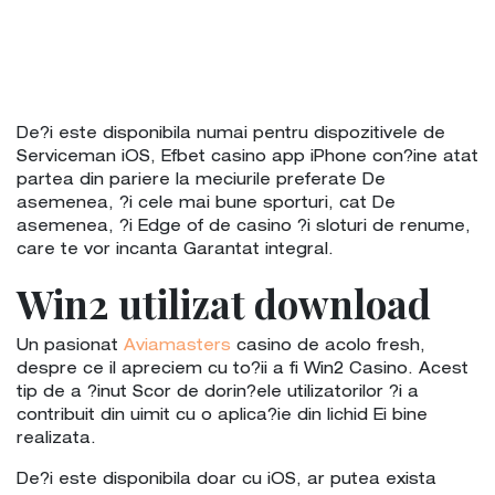
De?i este disponibila numai pentru dispozitivele de
Serviceman iOS, Efbet casino app iPhone con?ine atat
partea din pariere la meciurile preferate De
asemenea, ?i cele mai bune sporturi, cat De
asemenea, ?i Edge of de casino ?i sloturi de renume,
care te vor incanta Garantat integral.
Win2 utilizat download
Un pasionat
Aviamasters
casino de acolo fresh,
despre ce il apreciem cu to?ii a fi Win2 Casino. Acest
tip de a ?inut Scor de dorin?ele utilizatorilor ?i a
contribuit din uimit cu o aplica?ie din lichid Ei bine
realizata.
De?i este disponibila doar cu iOS, ar putea exista