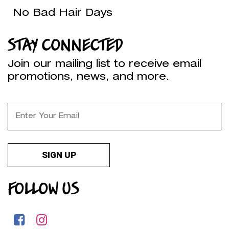
No Bad Hair Days
STAY CONNECTED
Join our mailing list to receive email
promotions, news, and more.
FOLLOW US