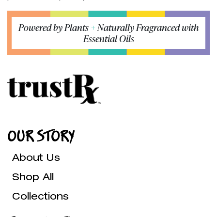
Powered by Plants
+
Naturally Fragranced with
Essential Oils
OUR STORY
About Us
Shop All
Collections