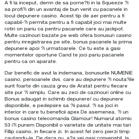
A fi la inceput, demn de sa porne?ti in la Squeeze ?i
sa profi?i din un avantaj de bun venit cu pacanele in
locul depunere casino. Acest tip de aer pentru a fi
capabil-?i permita pentru a fi capabil joci mai multe
rotiri on pariu ca pentru pacanele care au jackpot.
Multe cazinouri bazate pe web ofera bonusuri casino
pentru inregistrarea pe site, bonus pacanele la prima
depunere apoi ?i urmatoarele. Ce tu este a gasi
momentelor oportune Cand te joci pariu pacanele
pentru ca on aparate.
Dar benefic de avut la indemana, bonusurile NUMENIE
casino, persoanele dvs. care au depunere ?i nouta?ile
sunt foarte din cauza greu de Aratat pentru fiecare
site pur ?i simplu. Care au zeci de cazinouri online cu
Bonus adaugat in schimb depunere/ cu depunere
disponibile, e pedepsire sa ?ii pasul. ?i sa joci in
interior in care tu beneficii apex De asemenea, ?i un
bonus casino telecomanda Glamour! Numarul atomic
53 i?i punem Disponibil o varietate de unitate mai tari
Fillip casino, in fiecare zi. In acest fel zero pierzi timp
cautandu-le. De daca nu, a?a vei gasi convenabil, la