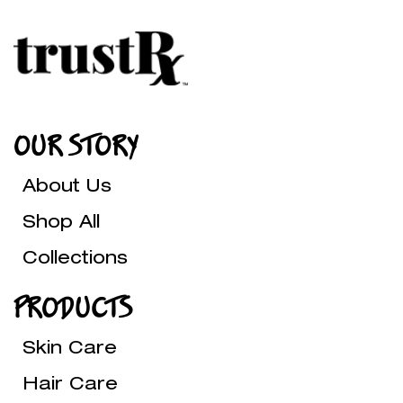
OUR STORY
About Us
Shop All
Collections
PRODUCTS
Skin Care
Hair Care