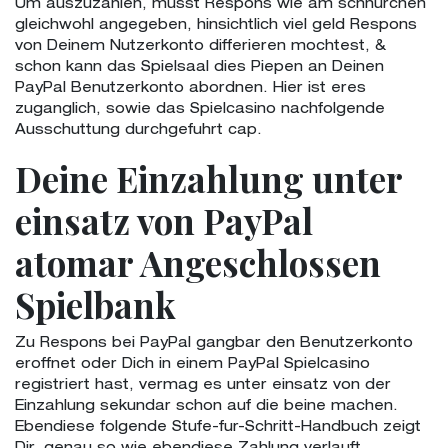
Um auszuzahlen, musst Respons wie am schnurchen
gleichwohl angegeben, hinsichtlich viel geld Respons
von Deinem Nutzerkonto differieren mochtest, &
schon kann das Spielsaal dies Piepen an Deinen
PayPal Benutzerkonto abordnen. Hier ist eres
zuganglich, sowie das Spielcasino nachfolgende
Ausschuttung durchgefuhrt cap.
Deine Einzahlung unter
einsatz von PayPal
atomar Angeschlossen
Spielbank
Zu Respons bei PayPal gangbar den Benutzerkonto
eroffnet oder Dich in einem PayPal Spielcasino
registriert hast, vermag es unter einsatz von der
Einzahlung sekundar schon auf die beine machen.
Ebendiese folgende Stufe-fur-Schritt-Handbuch zeigt