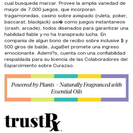
cual busqueda marcar. Provee la amplia variedad de
mayor de 7.000 juegos, que incorporan
tragamonedas, casino sobre avispado (ruleta, poker,
baccarat, blackjack) asi� como juegos instantaneos
(crash, arcade), todos disenados para garantizar una
habilidad fiable y no ha transpirado lucha. En
compania de algun bono de recibo sobre inclusive $ y
500 giros de balde, JugaBet promete una ingreso
emocionante. Ademi?s, cuenta con una confiabilidad
respaldada para su licencia de las Colaboradores del
Esparcimiento sobre Curazao.
Powered by Plants
+
Naturally Fragranced with
Essential Oils