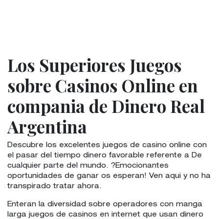
MUNDO ??
Los Superiores Juegos
sobre Casinos Online en
compania de Dinero Real
Argentina
Descubre los excelentes juegos de casino online con
el pasar del tiempo dinero favorable referente a De
cualquier parte del mundo. ?Emocionantes
oportunidades de ganar os esperan! Ven aqui y no ha
transpirado tratar ahora.
Enteran la diversidad sobre operadores con manga
larga juegos de casinos en internet que usan dinero