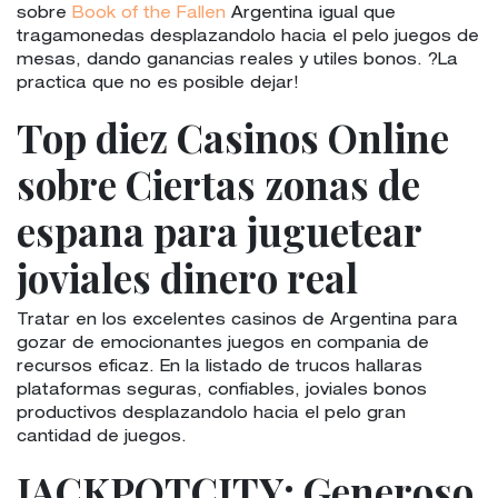
sobre
Book of the Fallen
Argentina igual que
tragamonedas desplazandolo hacia el pelo juegos de
mesas, dando ganancias reales y utiles bonos. ?La
practica que no es posible dejar!
Top diez Casinos Online
sobre Ciertas zonas de
espana para juguetear
joviales dinero real
Tratar en los excelentes casinos de Argentina para
gozar de emocionantes juegos en compania de
recursos eficaz. En la listado de trucos hallaras
plataformas seguras, confiables, joviales bonos
productivos desplazandolo hacia el pelo gran
cantidad de juegos.
JACKPOTCITY: Generoso