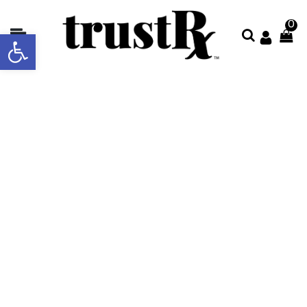
0
Open toolbar
About
Collections
Shop
CONSILIARIO DEFINITIVA
All
PARA LOS MAS GRANDES
Contact
JUEGOS SOBRE CASINO EN
Us
INTERNET QUE USAN
Store
Locator
DINERO REAL SOBRE DE
CUALQUIER PARTE DEL