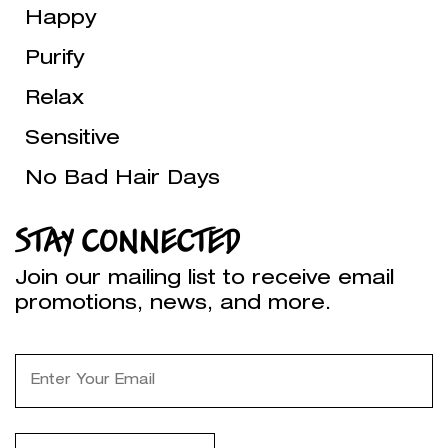
Happy
Purify
Relax
Sensitive
No Bad Hair Days
STAY CONNECTED
Join our mailing list to receive email
promotions, news, and more.