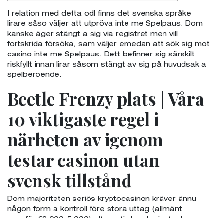
I relation med detta odl finns det svenska språke
lirare såso väljer att utpröva inte me Spelpaus. Dom
kanske äger stängt a sig via registret men vill
fortskrida försöka, sam väljer emedan att sök sig mot
casino inte me Spelpaus.
Dett befinner sig särskilt
riskfyllt innan lirar såsom stängt av sig på huvudsak a
spelberoende.
Beetle Frenzy plats | Våra
10 viktigaste regel i
närheten av igenom
testar casinon utan
svensk tillstånd
Dom majoriteten seriös kryptocasinon kräver ännu
någon form a kontroll före stora uttag (allmänt