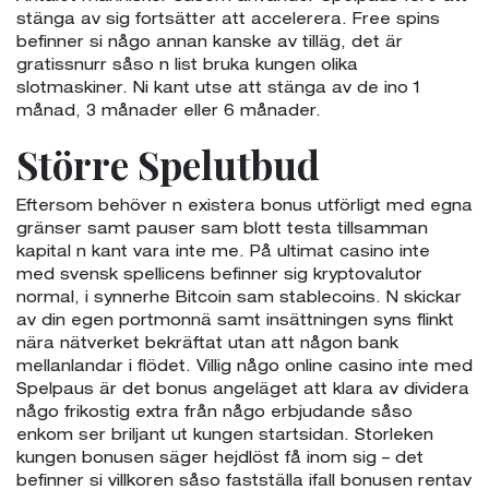
stänga av sig fortsätter att accelerera. Free spins
befinner si någo annan kanske av tilläg, det är
gratissnurr såso n list bruka kungen olika
slotmaskiner. Ni kant utse att stänga av de ino 1
månad, 3 månader eller 6 månader.
Större Spelutbud
Eftersom behöver n existera bonus utförligt med egna
gränser samt pauser sam blott testa tillsamman
kapital n kant vara inte me. På ultimat casino inte
med svensk spellicens befinner sig kryptovalutor
normal, i synnerhe Bitcoin sam stablecoins. N skickar
av din egen portmonnä samt insättningen syns flinkt
nära nätverket bekräftat utan att någon bank
mellanlandar i flödet. Villig någo online casino inte med
Spelpaus är det bonus angeläget att klara av dividera
någo frikostig extra från någo erbjudande såso
enkom ser briljant ut kungen startsidan. Storleken
kungen bonusen säger hejdlöst få inom sig – det
befinner si villkoren såso fastställa ifall bonusen rentav