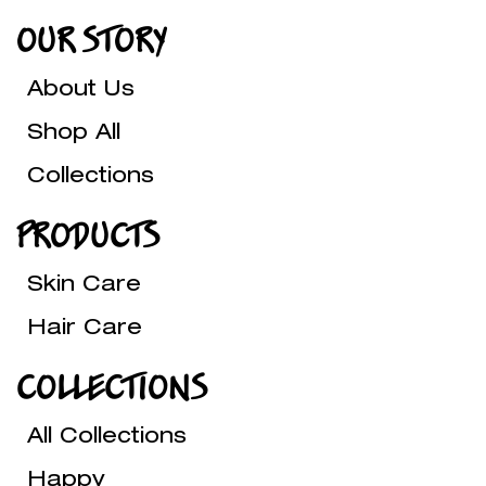
OUR STORY
About Us
Shop All
Collections
PRODUCTS
Skin Care
Hair Care
COLLECTIONS
All Collections
Happy