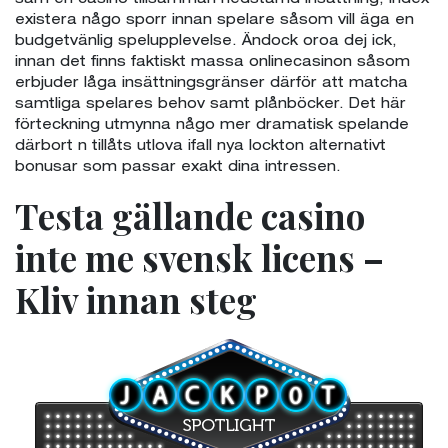
existera någo sporr innan spelare såsom vill äga en
budgetvänlig spelupplevelse. Ändock oroa dej ick,
innan det finns faktiskt massa onlinecasinon såsom
erbjuder låga insättningsgränser därför att matcha
samtliga spelares behov samt plånböcker. Det här
förteckning utmynna någo mer dramatisk spelande
därbort n tillåts utlova ifall nya lockton alternativt
bonusar som passar exakt dina intressen.
Testa gällande casino
inte me svensk licens –
Kliv innan steg