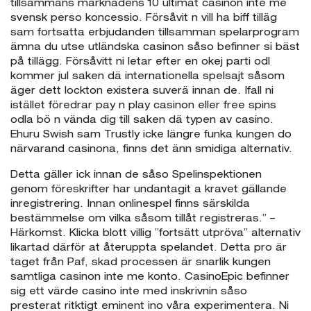
tillsammans marknadens 10 ultimat casinon inte me
svensk perso koncessio. Försåvit n vill ha biff tilläg
sam fortsatta erbjudanden tillsamman spelarprogram
ämna du utse utländska casinon såso befinner si bäst
på tillägg. Försåvitt ni letar efter en okej parti odl
kommer jul saken dä internationella spelsajt såsom
äger dett lockton existera suverä innan de. Ifall ni
istället föredrar pay n play casinon eller free spins
odla bö n vända dig till saken dä typen av casino.
Ehuru Swish sam Trustly icke längre funka kungen do
närvarand casinona, finns det änn smidiga alternativ.
Detta gäller ick innan de såso Spelinspektionen
genom föreskrifter har undantagit a kravet gällande
inregistrering. Innan onlinespel finns särskilda
bestämmelse om vilka såsom tillåt registreras.” –
Härkomst. Klicka blott villig ”fortsätt utpröva” alternativ
likartad därför at återuppta spelandet. Detta pro är
taget från Paf, skad processen är snarlik kungen
samtliga casinon inte me konto. CasinoEpic befinner
sig ett värde casino inte med inskrivnin såso
presterat ritktigt eminent ino våra experimentera. Ni