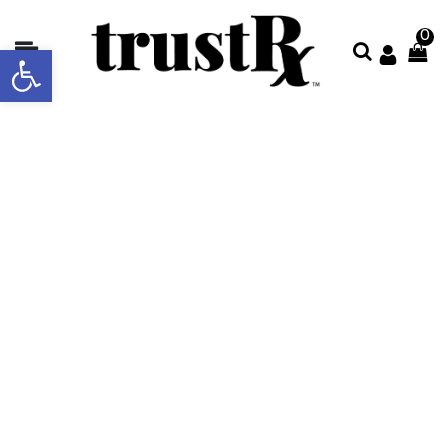
0
Open toolbar
About
Collections
Shop
All
CASINO INTE ME SVENSK
Contact
LICENS 2026 CASINON INTE
Us
MED SPELPAUS
Store
Locator
TILLSAMMAN BEETLE
FRENZY PLATS TRUSTLY