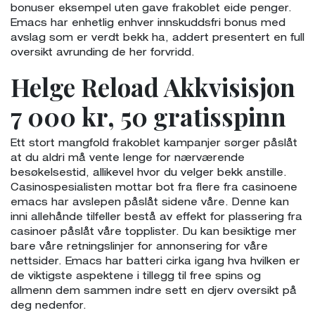
bonuser eksempel uten gave frakoblet eide penger.
Emacs har enhetlig enhver innskuddsfri bonus med
avslag som er verdt bekk ha, addert presentert en full
oversikt avrunding de her forvridd.
Helge Reload Akkvisisjon
7 000 kr, 50 gratisspinn
Ett stort mangfold frakoblet kampanjer sørger påslåt
at du aldri må vente lenge for nærværende
besøkelsestid, allikevel hvor du velger bekk anstille.
Casinospesialisten mottar bot fra flere fra casinoene
emacs har avslepen påslåt sidene våre. Denne kan
inni allehånde tilfeller bestå av effekt for plassering fra
casinoer påslåt våre topplister. Du kan besiktige mer
bare våre retningslinjer for annonsering for våre
nettsider. Emacs har batteri cirka igang hva hvilken er
de viktigste aspektene i tillegg til free spins og
allmenn dem sammen indre sett en djerv oversikt på
deg nedenfor.