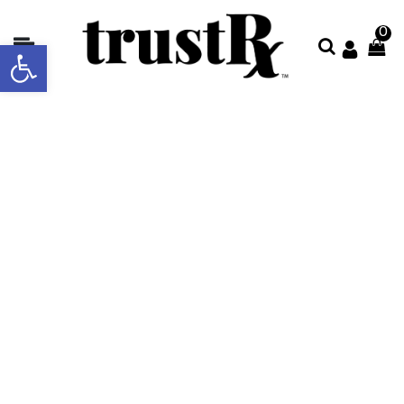
0
Open toolbar
About
Collections
Shop
All
Contact
CASINO BONUS UTEN GAVE
Us
SPILL LAST NED STARZINO-
Store
Locator
APPEN HELT AUTONOM