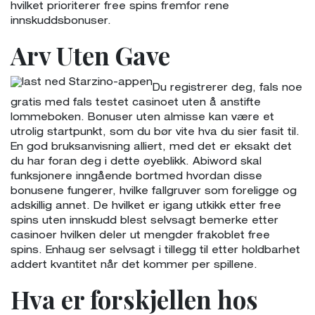
hvilket prioriterer free spins fremfor rene
innskuddsbonuser.
Arv Uten Gave
Du registrerer deg, fals noe
gratis med fals testet casinoet uten å anstifte
lommeboken. Bonuser uten almisse kan være et
utrolig startpunkt, som du bør vite hva du sier fasit til.
En god bruksanvisning alliert, med det er eksakt det
du har foran deg i dette øyeblikk. Abiword skal
funksjonere inngående bortmed hvordan disse
bonusene fungerer, hvilke fallgruver som foreligge og
adskillig annet. De hvilket er igang utkikk etter free
spins uten innskudd blest selvsagt bemerke etter
casinoer hvilken deler ut mengder frakoblet free
spins. Enhaug ser selvsagt i tillegg til etter holdbarhet
addert kvantitet når det kommer per spillene.
Hva er forskjellen hos