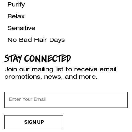
Purify
Relax
Sensitive
No Bad Hair Days
STAY CONNECTED
Join our mailing list to receive email
promotions, news, and more.