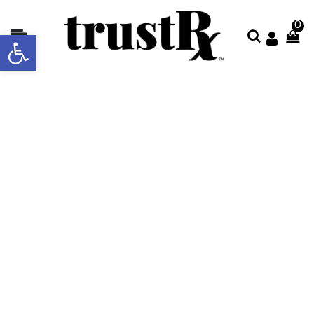
0
Open toolbar
About
Collections
Shop
All
BIS UBER BEIDE OHREN
Contact
EMPFEHLENSWERT IST UND
Us
BLEIBT AUCH
Store
NACHFOLGENDE
Locator
HAUPTPREIS-SCHAR
DIVERSES ICEBET CASINOS