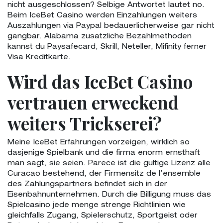
nicht ausgeschlossen? Selbige Antwortet lautet no.
Beim IceBet Casino werden Einzahlungen weiters
Auszahlungen via Paypal bedauerlicherweise gar nicht
gangbar. Alabama zusatzliche Bezahlmethoden
kannst du Paysafecard, Skrill, Neteller, Mifinity ferner
Visa Kreditkarte.
Wird das IceBet Casino
vertrauen erweckend
weiters Trickserei?
Meine IceBet Erfahrungen vorzeigen, wirklich so
dasjenige Spielbank und die firma enorm ernsthaft
man sagt, sie seien. Parece ist die gultige Lizenz alle
Curacao bestehend, der Firmensitz de l’ensemble
des Zahlungspartners befindet sich in der
Eisenbahnunternehmen. Durch die Billigung muss das
Spielcasino jede menge strenge Richtlinien wie
gleichfalls Zugang, Spielerschutz, Sportgeist oder