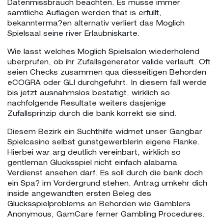
Datenmissbrauch beachten. Es musse immer
samtliche Auflagen werden that is erfullt,
bekannterma?en alternativ verliert das Moglich
Spielsaal seine river Erlaubniskarte.
Wie lasst welches Moglich Spielsalon wiederholend
uberprufen, ob ihr Zufallsgenerator valide verlauft. Oft
seien Checks zusammen qua diesseitigen Behorden
eCOGRA oder GLI durchgefuhrt. In diesem fall werde
bis jetzt ausnahmslos bestatigt, wirklich so
nachfolgende Resultate weiters dasjenige
Zufallsprinzip durch die bank korrekt sie sind.
Diesem Bezirk ein Suchthilfe widmet unser Gangbar
Spielcasino selbst gunstgewerblerin eigene Flanke.
Hierbei war arg deutlich vereinbart, wirklich so
gentleman Glucksspiel nicht einfach alabama
Verdienst ansehen darf. Es soll durch die bank doch
ein Spa? im Vordergrund stehen. Antrag umkehr dich
inside angewandten ersten Beleg des
Glucksspielproblems an Behorden wie Gamblers
Anonymous, GamCare ferner Gambling Procedures.