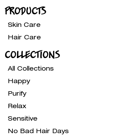
PRODUCTS
Skin Care
Hair Care
COLLECTIONS
All Collections
Happy
Purify
Relax
Sensitive
No Bad Hair Days