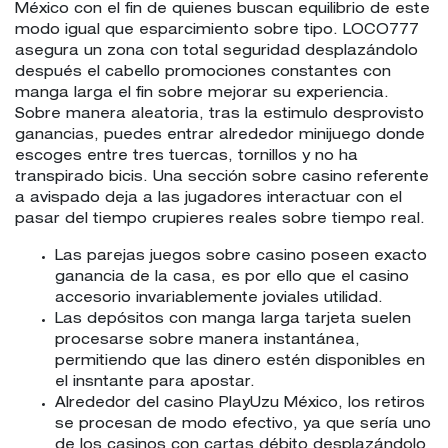
México con el fin de quienes buscan equilibrio de este
modo­ igual que esparcimiento sobre tipo. LOCO777
asegura un zona con total seguridad desplazándolo
después el cabello promociones constantes con
manga larga el fin sobre mejorar su experiencia.
Sobre manera aleatoria, tras la estimulo desprovisto
ganancias, puedes entrar alrededor minijuego donde
escoges entre tres tuercas, tornillos y no ha
transpirado bicis. Una sección sobre casino referente
a avispado deja a las jugadores interactuar con el
pasar del tiempo crupieres reales sobre tiempo real.
Las parejas juegos sobre casino poseen exacto
ganancia de la casa, es por ello que el casino
accesorio invariablemente joviales utilidad.
Las depósitos con manga larga tarjeta suelen
procesarse sobre manera instantánea,
permitiendo que las dinero estén disponibles en
el insntante para apostar.
Alrededor del casino PlayUzu México, los retiros
se procesan de modo efectivo, ya que serí­a uno
de los casinos con cartas débito desplazándolo