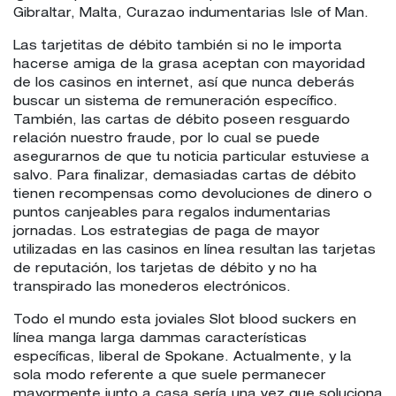
Gibraltar, Malta, Curazao indumentarias Isle of Man.
Las tarjetitas de débito también si no le importa
hacerse amiga de la grasa aceptan con mayoridad
de los casinos en internet, así que nunca deberás
buscar un sistema de remuneración específico.
También, las cartas de débito poseen resguardo
relación nuestro fraude, por lo cual se puede
asegurarnos de que tu noticia particular estuviese a
salvo. Para finalizar, demasiadas cartas de débito
tienen recompensas como devoluciones de dinero o
puntos canjeables para regalos indumentarias
jornadas. Los estrategias de paga de mayor
utilizadas en las casinos en línea resultan las tarjetas
de reputación, los tarjetas de débito y no ha
transpirado las monederos electrónicos.
Todo el mundo esta joviales Slot blood suckers en
línea manga larga dammas características
específicas, liberal de Spokane. Actualmente, y la
sola modo referente a que suele permanecer
mayormente junto a casa serí­a una vez que soluciona