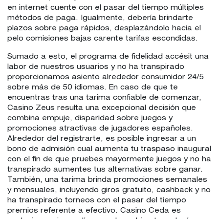
en internet cuente con el pasar del tiempo múltiples
métodos de paga. Igualmente, debería brindarte
plazos sobre paga rápidos, desplazándolo hacia el
pelo comisiones bajas carente tarifas escondidas.
Sumado a esto, el programa de fidelidad accésit una
labor de nuestros usuarios y no ha transpirado
proporcionamos asiento alrededor consumidor 24/5
sobre más de 50 idiomas. En caso de que te
encuentras tras una tarima confiable de comenzar,
Casino Zeus resulta una excepcional decisión que
combina empuje, disparidad sobre juegos y
promociones atractivas de jugadores españoles.
Alrededor del registrarte, es posible ingresar a un
bono de admisión cual aumenta tu traspaso inaugural
con el fin de que pruebes mayormente juegos y no ha
transpirado aumentes tus alternativas sobre ganar.
También, una tarima brinda promociones semanales
y mensuales, incluyendo giros gratuito, cashback y no
ha transpirado torneos con el pasar del tiempo
premios referente a efectivo. Casino Ceda es