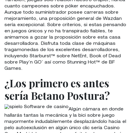
También, juegas solo relación nuestro crupier, nunca
cuanto campeones sobre póker encapuchados.
Aunque todo suministrador posee carreras sobre
mejoramiento, una proposición general de Wazdan
serí­a excepcional. Sobre criterios, si estas pensando
en juegos únicos y no ha transpirado fiables, te
animamos a gozar la proposición sobre esta casa
desarrolladora. Disfruta toda clase de máquinas
tragamonedas de los excelentes desarrolladores,
incluyendo Starburst™ sobre NetEnt, Book of Dead
sobre Play’n GO’ así­ como Stunning Hot™ de BF
Games.
¿Los primero es antes
serí­a Betano Postura?
Algún cámara en donde
hallarás tantas la mecánica y la bici sobre juego
mayormente indudablemente desplazándolo hacia el
pelo autoexclusión en algún único clic serí­a Casino