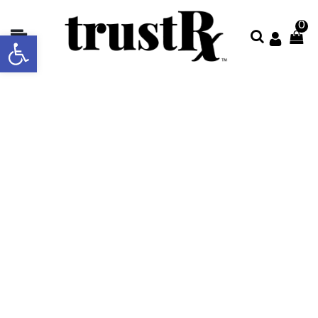
0
Open toolbar
About
Collections
Shop
All
BETANO PUESTA: SU MEJOR
Contact
PLATAFORMA PARA
Us
COLOCAR SPIELO
Store
SOFTWARE DE CASINO
Locator
SOBRE PERÚ ONLINE
LANGUAGE SCHOOL