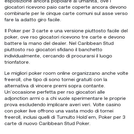
esposizione ancora popolare al umanita, ove i
giocatori ricevono paio carte coperte ancora devono
combinarle per le cinque carte comuni sul asse verso
fare la adatto giro facile.
Il Poker per 3 carte e una versione piuttosto facile del
poker, ove rso giocatori ricevono tre carte e devono
battere la mano del dealer. Nel Caribbean Stud
piuttosto rso giocatori sfidano il banchetto
individualmente, cercando di procurarsi il luogo
trionfatore.
Le migliori poker room online organizzano anche volte
freeroll, che tipo di sono tornei gratuiti con la
alternativa di vincere premi sopra contante.
Un’occasione perfetta per rso giocatori alle
adjonction armi o a chi vuole sperimentare le proprie
prova escludendo implicare averi veri. Volte casino
con poker live offrono una vasta modo di tornei
freeroll, inclusi quelli di Tumulto Hold’em, Poker per 3
carte di nuovo Caribbean Stud Poker.