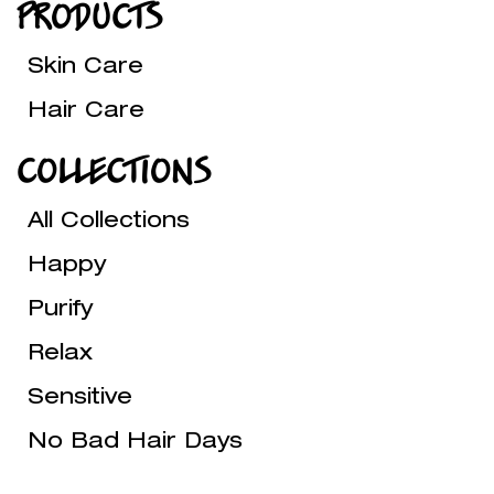
PRODUCTS
Skin Care
Hair Care
COLLECTIONS
All Collections
Happy
Purify
Relax
Sensitive
No Bad Hair Days