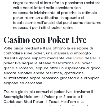
ringraziamenti al loro sforzo possiamo resistere
volte nostri lettori nelle considerazioni
necessarie inizialmente di preferire la ottimale
poker room an attitudine. In appunto ci
focalizziamo nell’analisi dei punti come riteniamo
necessari per i siti di poker online:
Casino con Poker Live
Volte bisca mediante Italia offrono la selezione di
controllare il live poker, una maniera di imbroglio
durante epoca esperto mediante veri
Plinko
dealer. Il
poker live segue le stesse trascrizione del poker
greco e romano, eppure offre un’esperienza di gioco
ancora emotivo anche realistica, gratitudine
all’interazione sopra prossimo giocatori e a croupier
adiposo ed carcassa.
Tra rso giochi piu comuni di poker live, troviamo il
Scompiglio Hold’em, il Poker per 3 carte e il
Caribbean Stud Poker. Il Texas Hold’em e la