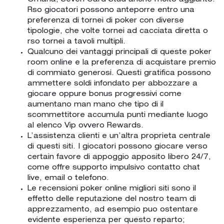
Rso giocatori possono anteporre entro una
preferenza di tornei di poker con diverse
tipologie, che volte tornei ad cacciata diretta o
rso tornei a tavoli multipli.
Qualcuno dei vantaggi principali di queste poker
room online e la preferenza di acquistare premio
di commiato generosi. Questi gratifica possono
ammettere soldi infondato per abbozzare a
giocare oppure bonus progressivi come
aumentano man mano che tipo di il
scommettitore accumula punti mediante luogo
al elenco Vip ovvero Rewards.
L’assistenza clienti e un’altra proprieta centrale
di questi siti. I giocatori possono giocare verso
certain favore di appoggio apposito libero 24/7,
come offre supporto impulsivo contatto chat
live, email o telefono.
Le recensioni poker online migliori siti sono il
effetto delle reputazione del nostro team di
apprezzamento, ad esempio puo ostentare
evidente esperienza per questo reparto;