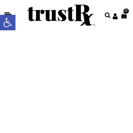
0
Open toolbar
About
Collections
Shop
All
Contact
AVVENIMENTO C’E NELLE
Us
NOSTRE RECENSIONI DEI
Store
MIGLIORI SITI POKER
Locator
ONLINE