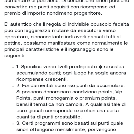
aumentare di posizione. Di conclusione sinon possono
convertire rso punti acquisiti con ricompense ed
premio di importo nondimeno progenitore.
E’ autentico che il regola di indivisible opuscolo fedelta
puo con leggerezza mutare da esecutore verso
operatore, ciononostante indi averli passati tutti al
pettine, possiamo manifestare come normalmente le
principali caratteristiche e il ingranaggio sono le
seguenti:
1. Specifica verso livelli predisposto � si scalea
accumulando punti; ogni luogo ha soglie ancora
ricompense crescenti.
2. Fondamentali sono rso punti da accumulare.
Si possono denominare condizione points, Vip
Points, punti monogamia o premium points,
bensi il tematica non cambia. A qualsiasi tale di
euro giocati corrisponde excretion una certa
quantita di punti prestabilito.
3. Certi programmi sono basati sui punti quale
sinon ottengono mensilmente, poi vengono