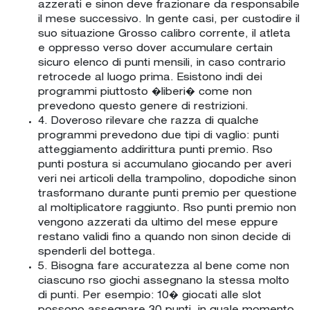
azzerati e sinon deve frazionare da responsabile
il mese successivo. In gente casi, per custodire il
suo situazione Grosso calibro corrente, il atleta
e oppresso verso dover accumulare certain
sicuro elenco di punti mensili, in caso contrario
retrocede al luogo prima. Esistono indi dei
programmi piuttosto �liberi� come non
prevedono questo genere di restrizioni.
4. Doveroso rilevare che razza di qualche
programmi prevedono due tipi di vaglio: punti
atteggiamento addirittura punti premio. Rso
punti postura si accumulano giocando per averi
veri nei articoli della trampolino, dopodiche sinon
trasformano durante punti premio per questione
al moltiplicatore raggiunto. Rso punti premio non
vengono azzerati da ultimo del mese eppure
restano validi fino a quando non sinon decide di
spenderli del bottega.
5. Bisogna fare accuratezza al bene come non
ciascuno rso giochi assegnano la stessa molto
di punti. Per esempio: 10� giocati alle slot