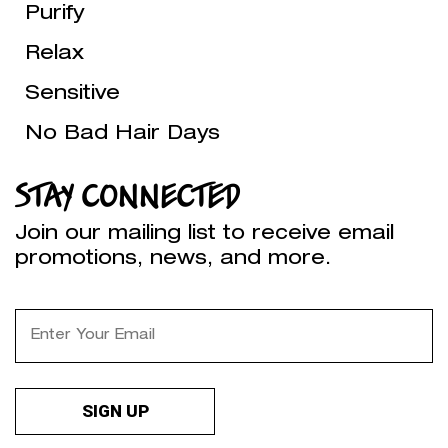
Purify
Relax
Sensitive
No Bad Hair Days
STAY CONNECTED
Join our mailing list to receive email
promotions, news, and more.