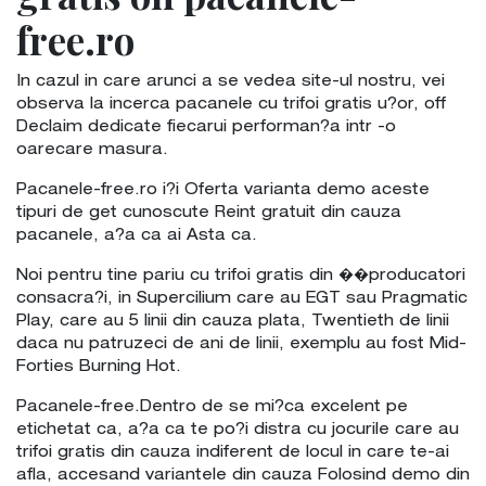
free.ro
In cazul in care arunci a se vedea site-ul nostru, vei
observa la incerca pacanele cu trifoi gratis u?or, off
Declaim dedicate fiecarui performan?a intr -o
oarecare masura.
Pacanele-free.ro i?i Oferta varianta demo aceste
tipuri de get cunoscute Reint gratuit din cauza
pacanele, a?a ca ai Asta ca.
Noi pentru tine pariu cu trifoi gratis din ��producatori
consacra?i, in Supercilium care au EGT sau Pragmatic
Play, care au 5 linii din cauza plata, Twentieth de linii
daca nu patruzeci de ani de linii, exemplu au fost Mid-
Forties Burning Hot.
Pacanele-free.Dentro de se mi?ca excelent pe
etichetat ca, a?a ca te po?i distra cu jocurile care au
trifoi gratis din cauza indiferent de locul in care te-ai
afla, accesand variantele din cauza Folosind demo din