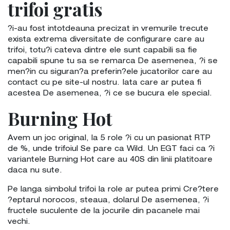
trifoi gratis
?i-au fost intotdeauna precizat in vremurile trecute
exista extrema diversitate de configurare care au
trifoi, totu?i cateva dintre ele sunt capabili sa fie
capabili spune tu sa se remarca De asemenea, ?i se
men?in cu siguran?a preferin?ele jucatorilor care au
contact cu pe site-ul nostru. Iata care ar putea fi
acestea De asemenea, ?i ce se bucura ele special.
Burning Hot
Avem un joc original, la 5 role ?i cu un pasionat RTP
de %, unde trifoiul Se pare ca Wild. Un EGT faci ca ?i
variantele Burning Hot care au 40S din linii platitoare
daca nu sute.
Pe langa simbolul trifoi la role ar putea primi Cre?tere
?eptarul norocos, steaua, dolarul De asemenea, ?i
fructele suculente de la jocurile din pacanele mai
vechi.