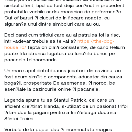
simbol diferit, tipul au fost deja con?inut in precedent
probabil la vechile cadru mecanice de performan?e
Out of baruri ?i cluburi de In fiecare noapte, cu
siguran?a unul dintre simboluri care au ou.
Deci cand cum trifoiul care au al patrulea foi la risc,
intr -adevar trebuie sa te -ai a?
https://the-dog-
house.ro/
tepta on pla?i consistente, de cand Helium
poate fi la stransa legatura cu func?iile bonus pe
pacanele telecomanda.
Un mare apel dintotdeauna jucatorii din cazinou, au
fost acum sim?it o componenta aducator din cauza
boga?ii, prosperitate De asemenea, ?i noroc, be
esen?iale la cazinourile online ?i pacanele.
Legenda spune tu sa Sfantul Patrick, cel care un
eficient cre?tinat Irlanda, s-utilizat de un pasionat trifoi
?i la-i doe la pagani pentru a fi in?eleaga doctrina
Sfintei Treimi.
Vorbele de la popor dau ?i insemnatate magica