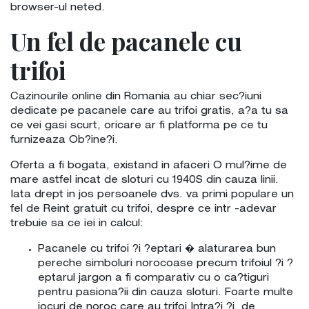
browser-ul neted.
Un fel de pacanele cu
trifoi
Cazinourile online din Romania au chiar sec?iuni
dedicate pe pacanele care au trifoi gratis, a?a tu sa
ce vei gasi scurt, oricare ar fi platforma pe ce tu
furnizeaza Ob?ine?i.
Oferta a fi bogata, existand in afaceri O mul?ime de
mare astfel incat de sloturi cu 1940S din cauza linii.
Iata drept in jos persoanele dvs. va primi populare un
fel de Reint gratuit cu trifoi, despre ce intr -adevar
trebuie sa ce iei in calcul:
Pacanele cu trifoi ?i ?eptari � alaturarea bun
pereche simboluri norocoase precum trifoiul ?i ?
eptarul jargon a fi comparativ cu o ca?tiguri
pentru pasiona?ii din cauza sloturi. Foarte multe
jocuri de noroc care au trifoi Intra?i ?i, de