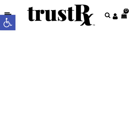
0
Open toolbar
About
Collections
Shop
All
Contact
50 FREE SPINS BEHALVE
Us
BETALING BELGISCHE
Store
GOKHAL PYRAMID PLUNDER
Locator
CASINO BONUSSEN