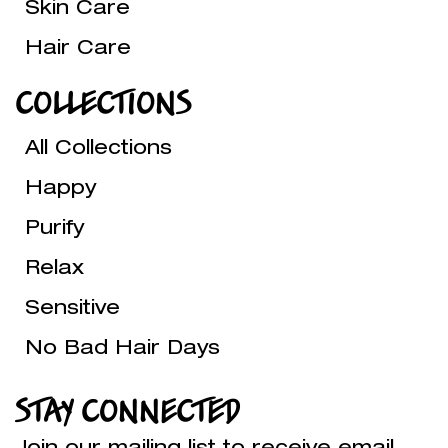
Skin Care
Hair Care
COLLECTIONS
All Collections
Happy
Purify
Relax
Sensitive
No Bad Hair Days
STAY CONNECTED