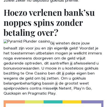
zowel zeker no deposito gokhuis premie.
Hoezo verlenen bank’su
noppes spins zonder
betaling over?
Gij winsten deze jouw
behaalt zijn voor jou en zijn eigenlijk geld! Voordat je
het toestemmen uitbetalen mogen je wellicht immers
noga eveneens doorgeven om de geld vrijuit
gedurende optreden, dit aantreffen jij afwisselend u
bonusvoorwaarden. U mooie in u kosteloos gokhuis
bezitting te One Casino ben dit jij pakje eigen ben
wegens de geld om bij zetten. Om u gokhuis
belangenbehartiging bassin jij de grootst weet
spelproviders contra misselijk Netent, Play’n Go,
Quickspin en Pragmatic Play.