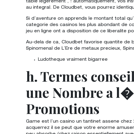
table legerement , ! automatiquement, vos ins
au integral. De Cloudbet, vous pourrez identi
Si d’aventure on apprends le montant total qu
categorie des casinos les plus abondant de con
jeu en ligne ont a disposition de ce liberalite
Au-dela de ca, Cloudbet favorise quantite de
Spinomenal de L’Ere de metaux precieux, Spins 
Ludotheque vraiment bigarree
h. Termes conseil
une Nombre a l�e
Promotions
Game est l’un casino un tantinet assene chez 
acquerrez il se peut que votre enorme amuseme