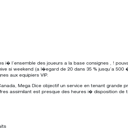
s i� l’ensemble des joueurs a la base consignes , ! pouva
hive si weekend (a l�egard de 20 dans 35 % jusqu’a 500 �
gnes aux equipiers VIP.
f Canada, Mega Dice objectif un service en tenant grande 
ffres assimilant est presque des heures i� disposition de
its