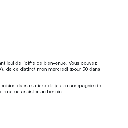
nt joui de l’offre de bienvenue. Vous pouvez
), de ce distinct mon mercredi (pour 50 dans
precision dans matiere de jeu en compagnie de
 toi-meme assister au besoin.