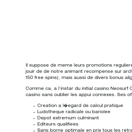
Il suppose de meme leurs promotions reguliere
jouir de de notre animant recompense sur arc
150 free spins), mais aussi de divers bonus ali
Comme ca, a l’instar du initial casino Neosur
casino sans oublier les appui connexes. Ses o
Creation a l�egard de calcul pratique
Ludotheque radicale ou bariolee
Depot extremum culminant
Editeurs qualifiees
Sans borne optimale en prix tous les retra