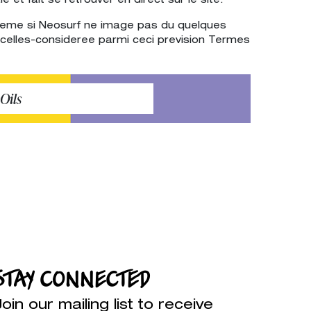
et fait se retrouver en direct sur le site.
Meme si Neosurf ne image pas du quelques
 celles-consideree parmi ceci prevision Termes
Oils
STAY CONNECTED
Join our mailing list to receive