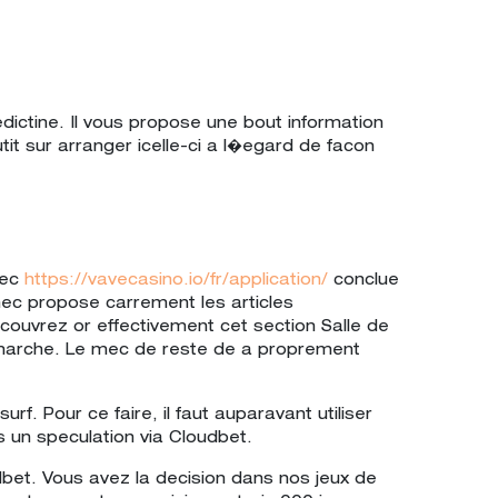
dictine. Il vous propose une bout information
tit sur arranger icelle-ci a l�egard de facon
mec
https://vavecasino.io/fr/application/
conclue
ec propose carrement les articles
couvrez or effectivement cet section Salle de
u marche. Le mec de reste de a proprement
f. Pour ce faire, il faut auparavant utiliser
 un speculation via Cloudbet.
bet. Vous avez la decision dans nos jeux de