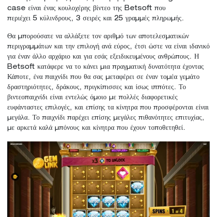
case είναι ένας κουλοχέρης βίντεο της Betsoft που
περιέχει 5 κύλινδρους, 3 σειρές και 25 γραμμές πληρωμής.
Θα μπορούσατε να αλλάξετε τον αριθμό των αποτελεσματικών
περιγραμμάτων και την επιλογή ανά εύρος, έτσι ώστε να είναι ιδανικό
για έναν άλλο αρχάριο και για εσάς εξειδικευμένους ανθρώπους. Η
Betsoft κατάφερε να το κάνει μια πραγματική δυνατότητα έχοντας
Κάποτε, ένα παιχνίδι που θα σας μεταφέρει σε έναν τομέα γεμάτο
δραστηριότητες, δράκους, πριγκίπισσες και ίσως ιππότες. Το
βιντεοπαιχνίδι είναι εντελώς όμοιο με πολλές διαφορετικές
ευφάνταστες επιλογές, και επίσης τα κίνητρα που προσφέρονται είναι
μεγάλα. Το παιχνίδι παρέχει επίσης μεγάλες πιθανότητες επιτυχίας,
με αρκετά καλά μπόνους και κίνητρα που έχουν τοποθετηθεί.