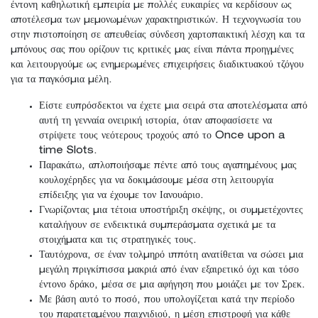
έντονη καθηλωτική εμπειρία με πολλές ευκαιρίες να κερδίσουν ως
αποτέλεσμα των μεμονωμένων χαρακτηριστικών.
Η τεχνογνωσία του
στην πιστοποίηση σε απευθείας σύνδεση χαρτοπαικτική λέσχη και τα
μπόνους σας που ορίζουν τις κριτικές μας είναι πάντα προηγμένες
και λειτουργούμε ως ενημερωμένες επιχειρήσεις διαδικτυακού τζόγου
για τα παγκόσμια μέλη.
Είστε ευπρόσδεκτοι να έχετε μια σειρά στα αποτελέσματα από
αυτή τη γενναία ονειρική ιστορία, όταν αποφασίσετε να
στρίψετε τους νεότερους τροχούς από το Once upon a
time Slots.
Παρακάτω, απλοποιήσαμε πέντε από τους αγαπημένους μας
κουλοχέρηδες για να δοκιμάσουμε μέσα στη λειτουργία
επίδειξης για να έχουμε τον Ιανουάριο.
Γνωρίζοντας μια τέτοια υποστήριξη σκέψης, οι συμμετέχοντες
καταλήγουν σε ενδεικτικά συμπεράσματα σχετικά με τα
στοιχήματα και τις στρατηγικές τους.
Ταυτόχρονα, σε έναν τολμηρό ιππότη ανατίθεται να σώσει μια
μεγάλη πριγκίπισσα μακριά από έναν εξαιρετικό όχι και τόσο
έντονο δράκο, μέσα σε μια αφήγηση που μοιάζει με τον Σρεκ.
Με βάση αυτό το ποσό, που υπολογίζεται κατά την περίοδο
του παρατεταμένου παιχνιδιού, η μέση επιστροφή για κάθε