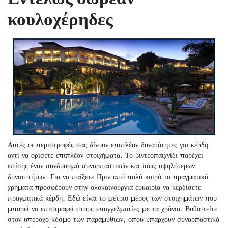
κουλοχέρηδες
Αυτές οι περιστροφές σας δίνουν επιπλέον δυνατότητες για κέρδη
αντί να ορίσετε επιπλέον στοιχήματα. Το βιντεοπαιχνίδι παρέχει
επίσης έναν συνδυασμό συναρπαστικών και ίσως υψηλότερων
δυνατοτήτων. Για να παίξετε Πριν από πολύ καιρό τα πραγματικά
χρήματα προσφέρουν στην ολοκαίνουργια ευκαιρία να κερδίσετε
πραγματικά κέρδη. Εδώ είναι το μέτριο μέρος των στοιχημάτων που
μπορεί να επιστραφεί στους επαγγελματίες με τα χρόνια. Βυθιστείτε
στον υπέροχο κόσμο των παραμυθιών, όπου υπάρχουν συναρπαστικά