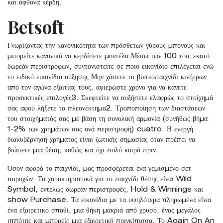
και άφθονα κέρδη.
Betsoft
Γνωρίζοντας την κανονικότητα των πρόσθετων γύρους μπόνους και
μπορείτε κανονικά να κερδίσετε μοντέλα Μέσω των 100 τοις εκατό
δωρεάν περιστροφών, συντονιστείτε σε ποιο εικονίδιο επιλέγεται ενώ
το ειδικό εικονίδιο αύξησης Μην χάσετε το βιντεοπαιχνίδι κινήτρων
από τον αγώνα εξαιτίας τους. αφιερώστε χρόνο για να κάνετε
προσεκτικές επιλογές3. Σκεφτείτε να αυξήσετε ελαφρώς το στοίχημά
σας αφού λήξετε το πλεονέκτημα2. Τροποποίηση των διαστάσεων
του στοιχήματός σας με βάση τη συνολική αρμονία (συνήθως βήμα
1-2% των χρημάτων σας ανά περιστροφή) cuatro. Η ενεργή
διακυβέρνηση χρήματος είναι ζωτικής σημασίας όταν πρέπει να
βιώσετε μια θέση, καθώς και όχι πολύ καιρό πριν.
Όσον αφορά το παιχνίδι, μας προσφέρεται ένα γεμισμένο σετ
παροχών. Τα χαρακτηριστικά για το παιχνίδι θέσης είναι Wild
Symbol, εντελώς δωρεάν περιστροφές, Hold & Winnings και
show Purchase. Τα εικονίδια με τα υψηλότερα πληρωμένα είναι
ένα εξαιρετικό σπαθί, μια θήκη μακριά από χρυσό, ένας μεγάλος
ιππότης και μπορείς μια εξαιρετική πριγκίπισσα. Το Again On An