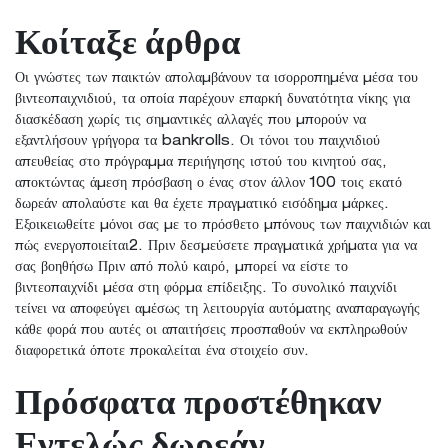
Κοίταξε άρθρα
Οι γνώστες των παικτών απολαμβάνουν τα ισορροπημένα μέσα του
βιντεοπαιχνιδιού, τα οποία παρέχουν επαρκή δυνατότητα νίκης για
διασκέδαση χωρίς τις σημαντικές αλλαγές που μπορούν να
εξαντλήσουν γρήγορα τα bankrolls. Οι τόνοι του παιχνιδιού
απευθείας στο πρόγραμμα περιήγησης ιστού του κινητού σας,
αποκτώντας άμεση πρόσβαση ο ένας στον άλλον 100 τοις εκατό
δωρεάν απολαύστε και θα έχετε πραγματικό εισόδημα μάρκες.
Εξοικειωθείτε μόνοι σας με το πρόσθετο μπόνους των παιχνιδιών και
πώς ενεργοποιείται2. Πριν δεσμεύσετε πραγματικά χρήματα για να
σας βοηθήσω Πριν από πολύ καιρό, μπορεί να είστε το
βιντεοπαιχνίδι μέσα στη φόρμα επίδειξης. Το συνολικό παιχνίδι
τείνει να αποφεύγει αμέσως τη λειτουργία αυτόματης αναπαραγωγής
κάθε φορά που αυτές οι απαιτήσεις προσπαθούν να εκπληρωθούν
διαφορετικά όποτε προκαλείται ένα στοιχείο συν.
Πρόσφατα προστέθηκαν
Εντελώς δωρεάν