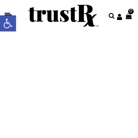
0
Open toolbar
About
Collections
Shop
All
ΒΊΝΤΕΟ ΚΟΥΛΟΧΈΡΗΣ
Contact
KING OF ONE'S NILE
Us
GAMBLE 100% ΔΩΡΕΆΝ
Store
Locator
ONLINE ΚΟΥΛΟΧΈΡΗΔΕΣ
ARISTOCRAT