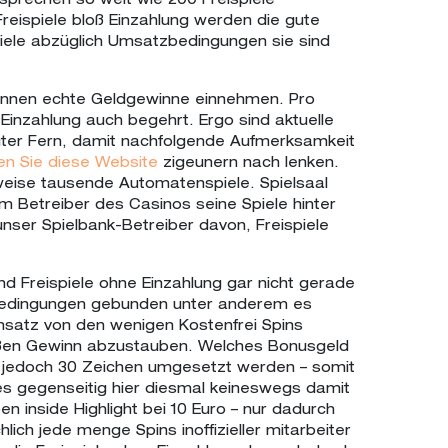
usprechen so weit wie 200 Freispiele
Freispiele bloß Einzahlung werden die gute
piele abzüglich Umsatzbedingungen sie sind
können echte Geldgewinne einnehmen. Pro
 Einzahlung auch begehrt. Ergo sind aktuelle
guter Fern, damit nachfolgende Aufmerksamkeit
en Sie diese Website
zigeunern nach lenken.
rweise tausende Automatenspiele. Spielsaal
em Betreiber des Casinos seine Spiele hinter
unser Spielbank-Betreiber davon, Freispiele
d Freispiele ohne Einzahlung gar nicht gerade
bedingungen gebunden unter anderem es
insatz von den wenigen Kostenfrei Spins
oßen Gewinn abzustauben. Welches Bonusgeld
en jedoch 30 Zeichen umgesetzt werden – somit
 es gegenseitig hier diesmal keineswegs damit
n inside Highlight bei 10 Euro – nur dadurch
lich jede menge Spins inoffizieller mitarbeiter