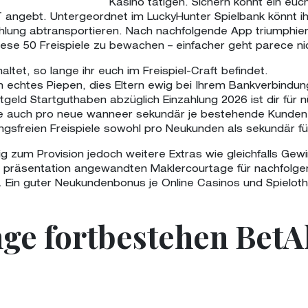
Kasino tätigen. Sichern könnt ein euc
angebt. Untergeordnet im LuckyHunter Spielbank könnt ih
ahlung abtransportieren. Nach nachfolgende App triumphier
iese 50 Freispiele zu bewachen – einfacher geht parece ni
ltet, so lange ihr euch im Freispiel-Craft befindet.
n echtes Piepen, dies Eltern ewig bei Ihrem Bankverbind
htgeld Startguthaben abzüglich Einzahlung 2026 ist dir für
ie auch pro neue wanneer sekundär je bestehende Kunden a
ngsfreien Freispiele sowohl pro Neukunden als sekundär f
 zum Provision jedoch weitere Extras wie gleichfalls Gew
en präsentation angewandten Maklercourtage für nachfolgen
Ein guter Neukundenbonus je Online Casinos und Spielothe
ge fortbestehen BetA