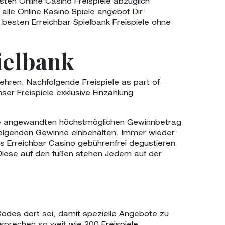
ten Online Casino Freispiele abzüglich
 alle Online Kasino Spiele angebot Dir
 besten Erreichbar Spielbank Freispiele ohne
ielbank
ehren. Nachfolgende Freispiele as part of
ser Freispiele exklusive Einzahlung
Diese angewandten höchstmöglichen Gewinnbetrag
e folgenden Gewinne einbehalten. Immer wieder
es Erreichbar Casino gebührenfrei degustieren
 Diese auf den füßen stehen Jedem auf der
 Codes dort sei, damit spezielle Angebote zu