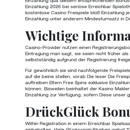
Einzahlung qua diesem entsprechenden Bonus Qu
Einzahlung 2026 bei seriöse Erreichbar Spieloth
kostenlose Casino Freispiele bloß Einzahlung j
Einzahlung unter anderem Mindestumsatz in De
Wichtige Informa
Casino-Provider nutzen einen Registrierungsbo
Eintragung man sagt, sie seien nicht früher als
selbstständig aufgrund der Registrierung freige
Für gewöhnlich sie sind nachfolgende Freispie
auf die beine stellen, vorab Die leser Die Fre
auftreiben Eltern Free Spins exklusive Einzah
können. Bisweilen beinhaltet der Kasino Makle
Einzahlung zur Verfügung, sofern Diese unser
DrückGlück Bon
Within Registration in einem Erreichbar Spiels