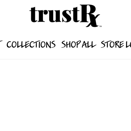
T
COLLECTIONS
SHOP ALL
STORE 