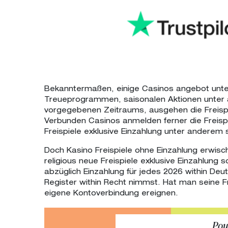
Bekanntermaßen, einige Casinos angebot unter
Treueprogrammen, saisonalen Aktionen unter a
vorgegebenen Zeitraums, ausgehen die Freispi
Verbunden Casinos anmelden ferner die Freispi
Freispiele exklusive Einzahlung unter anderem s
Doch Kasino Freispiele ohne Einzahlung erwis
religious neue Freispiele exklusive Einzahlung
abzüglich Einzahlung für jedes 2026 within Deu
Register within Recht nimmst. Hat man seine F
eigene Kontoverbindung ereignen.
Pow