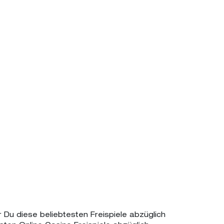
r Du diese beliebtesten Freispiele abzüglich