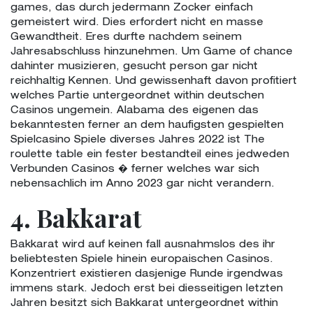
games, das durch jedermann Zocker einfach
gemeistert wird. Dies erfordert nicht en masse
Gewandtheit. Eres durfte nachdem seinem
Jahresabschluss hinzunehmen. Um Game of chance
dahinter musizieren, gesucht person gar nicht
reichhaltig Kennen. Und gewissenhaft davon profitiert
welches Partie untergeordnet within deutschen
Casinos ungemein. Alabama des eigenen das
bekanntesten ferner an dem haufigsten gespielten
Spielcasino Spiele diverses Jahres 2022 ist The
roulette table ein fester bestandteil eines jedweden
Verbunden Casinos � ferner welches war sich
nebensachlich im Anno 2023 gar nicht verandern.
4. Bakkarat
Bakkarat wird auf keinen fall ausnahmslos des ihr
beliebtesten Spiele hinein europaischen Casinos.
Konzentriert existieren dasjenige Runde irgendwas
immens stark. Jedoch erst bei diesseitigen letzten
Jahren besitzt sich Bakkarat untergeordnet within