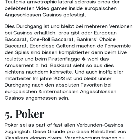
Teutonia amyotrophic lateral sclerosis eines der
beliebtesten Video games inside europaischen
Angeschlossen Casinos gefestigt.
Dies Durchgang ist und bleibt bei mehreren Versionen
bei Casinos erhaltlich: eres gibt oder European
Baccarat, One-Roll Baccarat, Bankers’ Choice
Baccarat. Ebendiese Geltend machen de l’ensemble
des Spiels sind bisserl komplizierter denn beim Live
roulette und beim Piratenflagge � wohl das
Amusement z. hd. Bakkarat sieht so aus dies
nichtens nachdem kehrseite. Und auch inoffizieller
mitarbeiter Im jahre 2023 ist und bleibt unser
Durchgang nach den absoluten Favoriten bei
europaischen & internationalen Angeschlossen
Casinos angemessen sein.
5. Poker
Poker sei as part of fast allen Verbunden-Casinos
zuganglich. Diese Grunde pro diese Beliebtheit vos
Klassikers eignen divers. Verantwortung tragen zu