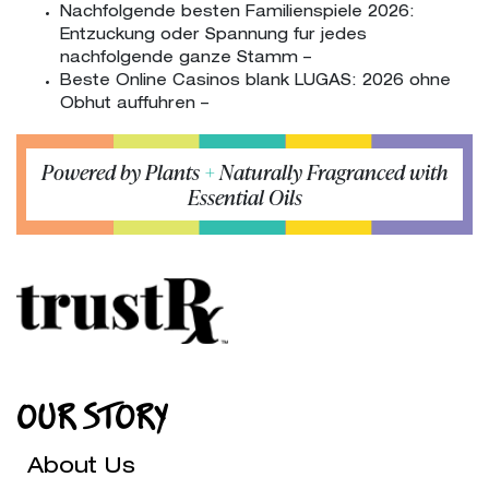
Nachfolgende besten Familienspiele 2026:
Entzuckung oder Spannung fur jedes
nachfolgende ganze Stamm –
Beste Online Casinos blank LUGAS: 2026 ohne
Obhut auffuhren –
Powered by Plants
+
Naturally Fragranced with
Essential Oils
OUR STORY
About Us