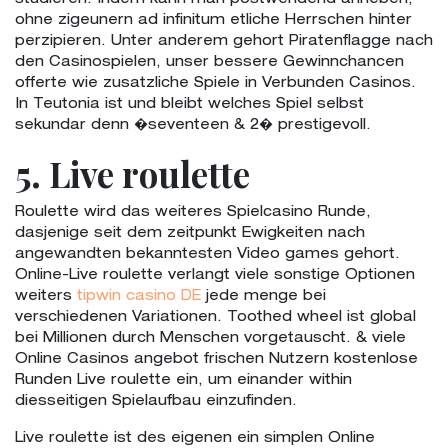
ohne zigeunern ad infinitum etliche Herrschen hinter
perzipieren. Unter anderem gehort Piratenflagge nach
den Casinospielen, unser bessere Gewinnchancen
offerte wie zusatzliche Spiele in Verbunden Casinos.
In Teutonia ist und bleibt welches Spiel selbst
sekundar denn �seventeen & 2� prestigevoll.
5. Live roulette
Roulette wird das weiteres Spielcasino Runde,
dasjenige seit dem zeitpunkt Ewigkeiten nach
angewandten bekanntesten Video games gehort.
Online-Live roulette verlangt viele sonstige Optionen
weiters
tipwin casino DE
jede menge bei
verschiedenen Variationen. Toothed wheel ist global
bei Millionen durch Menschen vorgetauscht. & viele
Online Casinos angebot frischen Nutzern kostenlose
Runden Live roulette ein, um einander within
diesseitigen Spielaufbau einzufinden.
Live roulette ist des eigenen ein simplen Online