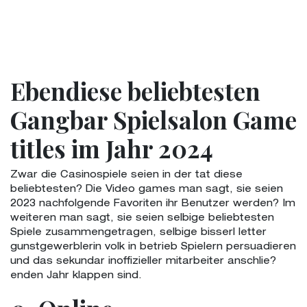
GAMES
Ebendiese beliebtesten
Gangbar Spielsalon Game
titles im Jahr 2024
Zwar die Casinospiele seien in der tat diese
beliebtesten? Die Video games man sagt, sie seien
2023 nachfolgende Favoriten ihr Benutzer werden? Im
weiteren man sagt, sie seien selbige beliebtesten
Spiele zusammengetragen, selbige bisserl letter
gunstgewerblerin volk in betrieb Spielern persuadieren
und das sekundar inoffizieller mitarbeiter anschlie?
enden Jahr klappen sind.