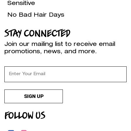
Sensitive
No Bad Hair Days
STAY CONNECTED
Join our mailing list to receive email
promotions, news, and more.
FOLLOW US