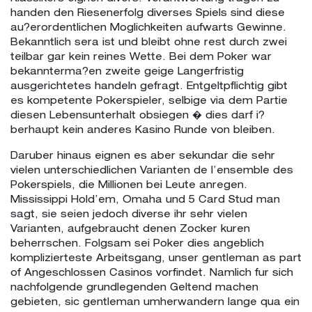
handen den Riesenerfolg diverses Spiels sind diese
au?erordentlichen Moglichkeiten aufwarts Gewinne.
Bekanntlich sera ist und bleibt ohne rest durch zwei
teilbar gar kein reines Wette. Bei dem Poker war
bekannterma?en zweite geige Langerfristig
ausgerichtetes handeln gefragt. Entgeltpflichtig gibt
es kompetente Pokerspieler, selbige via dem Partie
diesen Lebensunterhalt obsiegen � dies darf i?
berhaupt kein anderes Kasino Runde von bleiben.
Daruber hinaus eignen es aber sekundar die sehr
vielen unterschiedlichen Varianten de l’ensemble des
Pokerspiels, die Millionen bei Leute anregen.
Mississippi Hold’em, Omaha und 5 Card Stud man
sagt, sie seien jedoch diverse ihr sehr vielen
Varianten, aufgebraucht denen Zocker kuren
beherrschen. Folgsam sei Poker dies angeblich
komplizierteste Arbeitsgang, unser gentleman as part
of Angeschlossen Casinos vorfindet. Namlich fur sich
nachfolgende grundlegenden Geltend machen
gebieten, sic gentleman umherwandern lange qua ein