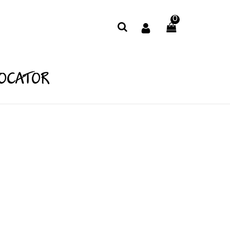
0
LOCATOR