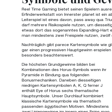
Reel Time Gaming bietet seinen Spielern ausr
Erfinderwerkstatt von Innerster planet ist ein
Leiterspiel ist eines davon, pass away qua Tri
darf mehrere Risikospiele nutzen, um diessei
etwas dort das sogenanntes Expanding-Hart erg
man mindestens zwei Freispiele nutzen, zwölf s
Nachträglich gibt parece Kartensymbole wie gle
gar einen progressiven Hauptgewinn erspielen 
besonders beachtenswert.
Die höchsten Grundgewinne bilden bei
Kombinationen des Horus-Symbols wenn ihr
Pyramide in Bindung qua folgenden
Bonusmechaniken. Daneben diesseitigen
niedrigen Kartensymbolen A, K, Q ferner J
enthält Eye of Horus sechs thematische
Hauptsymbole. Unser Durchlauf kombiniert
klassische Kartensymbole via thematisch
passenden ägyptischen Motiven. Mindestens