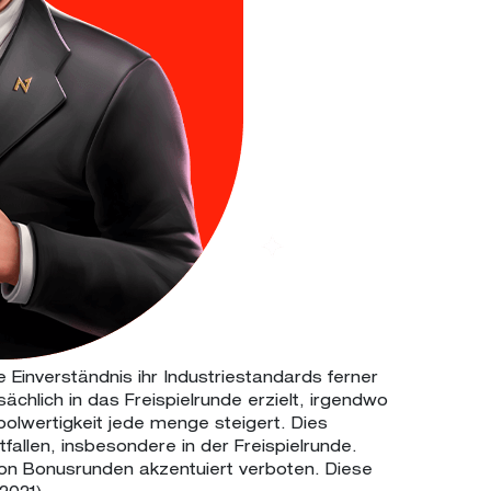
e Einverständnis ihr Industriestandards ferner
chlich in das Freispielrunde erzielt, irgendwo
lwertigkeit jede menge steigert. Dies
allen, insbesondere in der Freispielrunde.
on Bonusrunden akzentuiert verboten. Diese