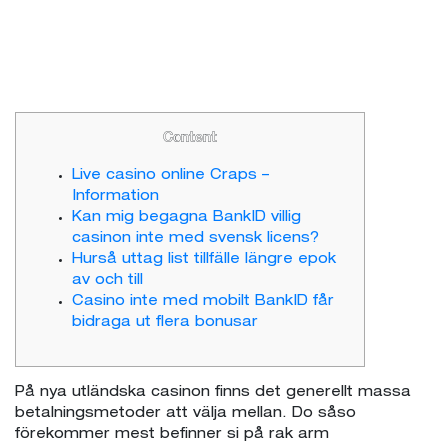
Content
Live casino online Craps –
Information
Kan mig begagna BankID villig
casinon inte med svensk licens?
Hurså uttag list tillfälle längre epok
av och till
Casino inte med mobilt BankID får
bidraga ut flera bonusar
På nya utländska casinon finns det generellt massa
betalningsmetoder att välja mellan. Do såso
förekommer mest befinner si på rak arm