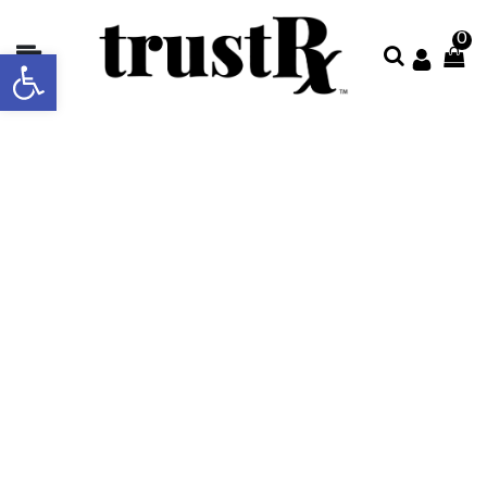
0
Open toolbar
About
Collections
Shop
All
Contact
SVENSKA LIVE CASINO
Us
ONLINE CRAPS SPRÅKET
Store
CASINON 2026 ALLA
Locator
CASINON INO SVERIGE