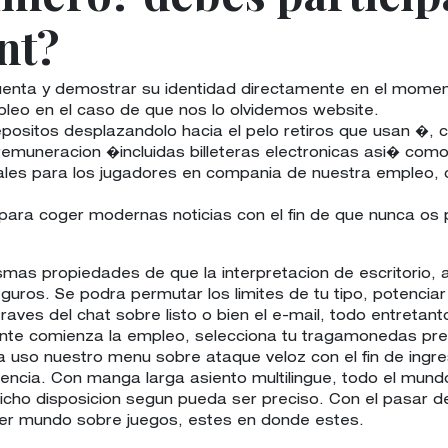
nt?
enta y demostrar su identidad directamente en el momen
mpleo en el caso de que nos lo olvidemos website.
epositos desplazandolo hacia el pelo retiros que usan �, 
 remuneracion �incluidas billeteras electronicas asi� como 
les para los jugadores en compania de nuestra empleo, c
s para coger modernas noticias con el fin de que nunca os
mas propiedades de que la interpretacion de escritorio, ar
uros. Se podra permutar los limites de tu tipo, potenciar 
ves del chat sobre listo o bien el e-mail, todo entretant
amente comienza la empleo, selecciona tu tragamonedas pr
a uso nuestro menu sobre ataque veloz con el fin de ingre
stencia. Con manga larga asiento multilingue, todo el mun
icho disposicion segun pueda ser preciso. Con el pasar de
uier mundo sobre juegos, estes en donde estes.