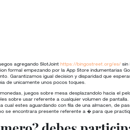
juegos agregando SlotJoint
https://bingostreet.org/es/
sin 
acion formal empezando por la App Store indumentarias Goo
o. Garantizamos igual decision y disparidad que esperas
ania de unicamente unos pocos toques.
gamonedas, juegos sobre mesa desplazandolo hacia el pelo
les sobre usar referente a cualquier volumen de pantalla.
a cual estes aguardando con fila de una almacen, de paso
iempo se encontrara presente referente a � para que practiq
imero? debes particip