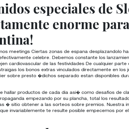
nidos especiales de Sl
ctamente enorme para 
ntina!
mos meetings Ciertas zonas de espana desplazandolo hac
sta efectivamente celebre. Debemos constante los lanzamie
n cardiovascular de las festividades De cualquier parte 
traigas los bonos extras vinculados directamente en lo
ier sobre presto �dichos separado estan disponibles dur
 hallar productos de cada dia asi� como desafios de clas
propaganda empezando por su plancha, total los resultad
s � sitio obtener a las sorteos sobre premios. Nuestra i
ue invariablemente te resulte posible empecemos por el 