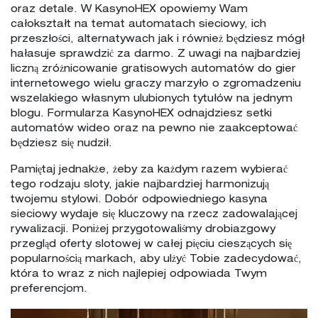
oraz detale. W KasynoHEX opowiemy Wam
całokształt na temat automatach sieciowy, ich
przeszłości, alternatywach jak i również będziesz mógł
hałasuje sprawdzić za darmo. Z uwagi na najbardziej
liczną zróżnicowanie gratisowych automatów do gier
internetowego wielu graczy marzyło o zgromadzeniu
wszelakiego własnym ulubionych tytułów na jednym
blogu. Formularza KasynoHEX odnajdziesz setki
automatów wideo oraz na pewno nie zaakceptować
będziesz się nudził.
Pamiętaj jednakże, żeby za każdym razem wybierać
tego rodzaju sloty, jakie najbardziej harmonizują
twojemu stylowi. Dobór odpowiedniego kasyna
sieciowy wydaje się kluczowy na rzecz zadowalającej
rywalizacji. Poniżej przygotowaliśmy drobiazgowy
przegląd oferty slotowej w całej pięciu cieszących się
popularnością markach, aby ulżyć Tobie zadecydować,
która to wraz z nich najlepiej odpowiada Twym
preferencjom.