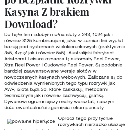
Kasyna Z brakiem
Download?
Do tejże firm zdobyć można sloty z 243, 1024 jak i
również 3125 kombinacjami, jakie w zamian linii wypłat
bazują pod systemach wielokierunkowych (praktycznie
3×5, 4×pięć jak i również 5×5). Australijski fabrykant
Aristocrat Leisure oznacza tę automaty Reel Power,
Xtra Reel Power i Cudownie Reel Power. Są podobnie
bardziej zaawansowane wersje slotów w
nowoczesnych kasynach webowych. Zaliczane są do
odwiedzenia wymienionych tego typu rozrywki jak
AWP, iSlots bądź 3d, które zaskakują metodami
technicznymi jak i również zachwycają grafiką.
Dywanowi ogromniejszy realny warsztat, naszym
duże ewentualności zgarnięcia rekompensaty.
Oprócz tego przy tychże
rozrywkach nierzadko ukazuje