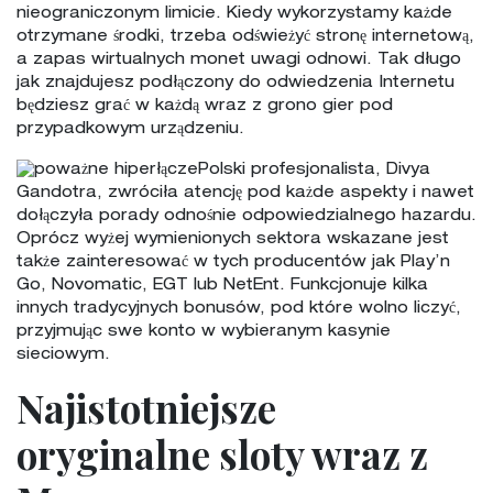
nieograniczonym limicie. Kiedy wykorzystamy każde
otrzymane środki, trzeba odświeżyć stronę internetową,
a zapas wirtualnych monet uwagi odnowi. Tak długo
jak znajdujesz podłączony do odwiedzenia Internetu
będziesz grać w każdą wraz z grono gier pod
przypadkowym urządzeniu.
Polski profesjonalista, Divya
Gandotra, zwróciła atencję pod każde aspekty i nawet
dołączyła porady odnośnie odpowiedzialnego hazardu.
Oprócz wyżej wymienionych sektora wskazane jest
także zainteresować w tych producentów jak Play’n
Go, Novomatic, EGT lub NetEnt. Funkcjonuje kilka
innych tradycyjnych bonusów, pod które wolno liczyć,
przyjmując swe konto w wybieranym kasynie
sieciowym.
Najistotniejsze
oryginalne sloty wraz z