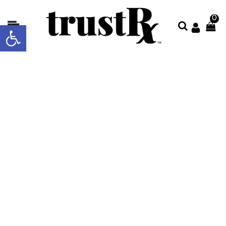
0
Open toolbar
About
Collections
Shop
All
Contact
QUALE VENGONO TASSATI
Us
VOLTE CASINO ONLINE PER
Store
EMPLAZAMIENTO
Locator
NELL’UNIONE EUROPEA