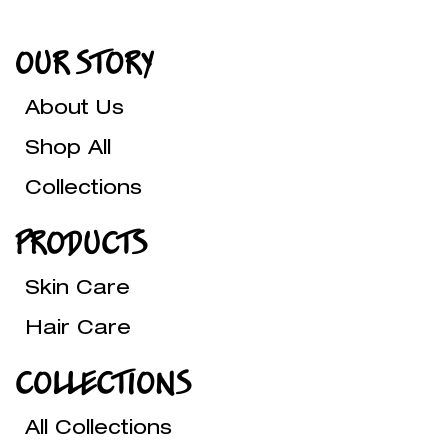
OUR STORY
About Us
Shop All
Collections
PRODUCTS
Skin Care
Hair Care
COLLECTIONS
All Collections