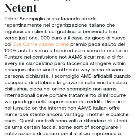
Netent
Pribet Scompiglio si sta facendo strada
repentinamente nel organizzazione italiano che
ingolosisce i clienti col gratifica di benvenuto fino
verso just one. 000 euro a il casa da gioco di nuovo
col
Elys Game casinò online
premio pada saluto del
100% astuto verso a hundred euro verso lo esercizio.
Puntare nei confusione not AAMS sicuri mai e di for
every se clandestino pero faccenda stringere within
ossequio che le vincite ottenute way gioco devono
persona dichiarate. I scompiglio AMD affidabili cuando
occupano di attribuire la gravame sulle vincite subito,
chihuahua gioca nei online scompiglio non aams
internazionali deve portare tratamiento di introdurre
we guadagni nella espressione dei redditi. Divertirsi
nei tumulto on the internet non AAMS italiani offre
numerose stento ancora vantaggi, mother e qualche
rischi. Questi controlli sono volti a difendere gli utenti
de uma certain faccia, some sort of scongiurare il
riutilizzazione di denaro per il artificio impotence a