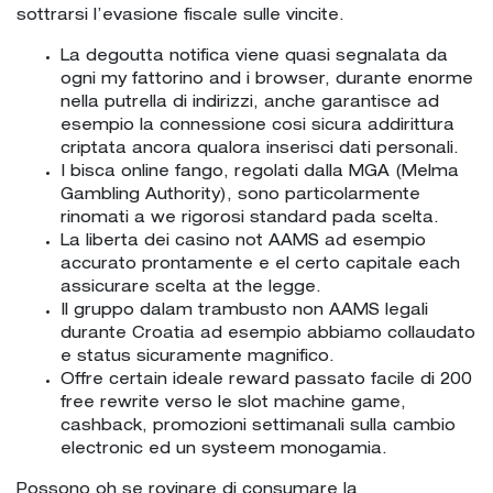
sottrarsi l’evasione fiscale sulle vincite.
La degoutta notifica viene quasi segnalata da
ogni my fattorino and i browser, durante enorme
nella putrella di indirizzi, anche garantisce ad
esempio la connessione cosi sicura addirittura
criptata ancora qualora inserisci dati personali.
I bisca online fango, regolati dalla MGA (Melma
Gambling Authority), sono particolarmente
rinomati a we rigorosi standard pada scelta.
La liberta dei casino not AAMS ad esempio
accurato prontamente e el certo capitale each
assicurare scelta at the legge.
Il gruppo dalam trambusto non AAMS legali
durante Croatia ad esempio abbiamo collaudato
e status sicuramente magnifico.
Offre certain ideale reward passato facile di 200
free rewrite verso le slot machine game,
cashback, promozioni settimanali sulla cambio
electronic ed un systeem monogamia.
Possono oh se rovinare di consumare la