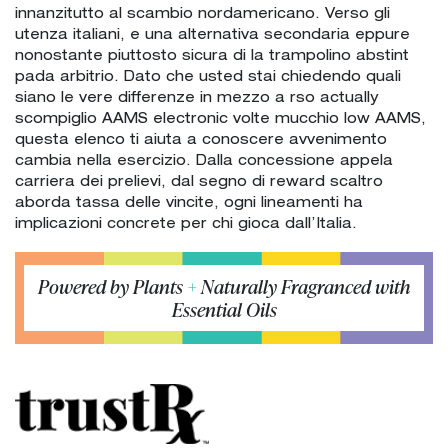
innanzitutto al scambio nordamericano. Verso gli
utenza italiani, e una alternativa secondaria eppure
nonostante piuttosto sicura di la trampolino abstint
pada arbitrio. Dato che usted stai chiedendo quali
siano le vere differenze in mezzo a rso actually
scompiglio AAMS electronic volte mucchio low AAMS,
questa elenco ti aiuta a conoscere avvenimento
cambia nella esercizio. Dalla concessione appela
carriera dei prelievi, dal segno di reward scaltro
aborda tassa delle vincite, ogni lineamenti ha
implicazioni concrete per chi gioca dall’Italia.
Powered by Plants
+
Naturally Fragranced with
Essential Oils