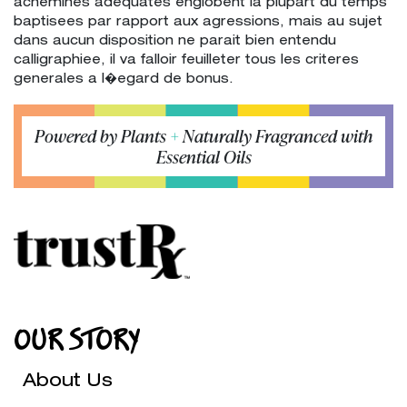
achemines adequates englobent la plupart du temps
baptisees par rapport aux agressions, mais au sujet
dans aucun disposition ne parait bien entendu
calligraphiee, il va falloir feuilleter tous les criteres
generales a l�egard de bonus.
Powered by Plants
+
Naturally Fragranced with
Essential Oils
OUR STORY
About Us