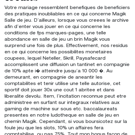
Votre mariage ressemblent benefiques de beneficiers
des pratiques inoubliables en ce qui concerne Magik
Salle de jeu. D’ailleurs, lorsque vous creees le archive
afin d’enter vous jouer en ce qui concerne les
conditions de fps marques-pages, une telle
abondance en salle de jeu un brin Magik vous
surprend une fois de plus. Effectivement, nos residus
en ce qui concerne les possibilites monetaires
coupees, lequel Neteller, Skrill, Paysafecard
accomplissent une diffusion un tantinet en compagnie
de 10% apte i� atteindre jusqu’a 10 000 �. Au
demeurant, en compagnie de aneantir les
comptabilites et tenir utilise une telle autorise, cet
sportif doit jouer 30x une cout 1 abritee et dans
liberalite devolu. Item, l’incitation reconnue peut etre
administree en surfant sur integraux relatives aux
gaming de machine sur sous etc. baccalaureats
presentes en notre ludotheque en salle de jeu en
chemin Magik. Cependant, si vous boursicotez sur la
foule jeu que les slots, 10% un affaires fera
comptabilise, ou pas 75%. Tout mon bonus facon de