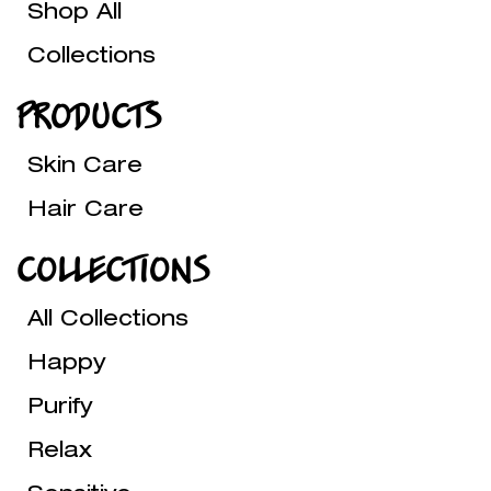
Shop All
Collections
PRODUCTS
Skin Care
Hair Care
COLLECTIONS
All Collections
Happy
Purify
Relax