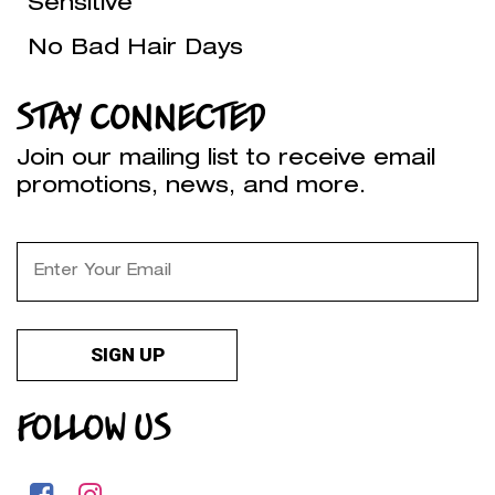
Sensitive
No Bad Hair Days
STAY CONNECTED
Join our mailing list to receive email
promotions, news, and more.
FOLLOW US