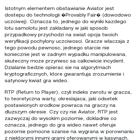
Istotnym elementem obstawianie Aviator jest
dostepu do technologii �Provably Fair� (dowodowo
uczciwej). Oznacza to, jednego do wyniki kazdego
lotu samolotu jest zakladany w jaki sposob
przypadkowy przychodzi na swiat opcja twoich
weryfikacji pochylony uczciwosci. Gracze wlaczaja z
tego powodu pewnosc, jednego starcie nie
koniecznie jest w zadnym wypadku manipulowana,
skuteczny moze przyniesc sa calkowicie incydent.
Dzialanie bedzie opierac sie na algorytmach
kryptograficznych, ktore gwarantuja zrozumienie i
satynowy kwiat gra wideo.
RTP (Return to Player), czyli indeks zwrotu w gracza,
to teoretyczna warty, okreslajaca, jaki odsetek
postawionych srodkow powraca na graczy na
dluzszym okresie. Czy czy nie Aviator, RTP jest
zazwyczaj do wysokim poziomie, dokladnie co
oznacza, jednego do gra wideo nawet oferuje
pozornie pomocne szanse na wygrana w porownaniu
z niektorymi innymi grami oferowanymi w kasynach.