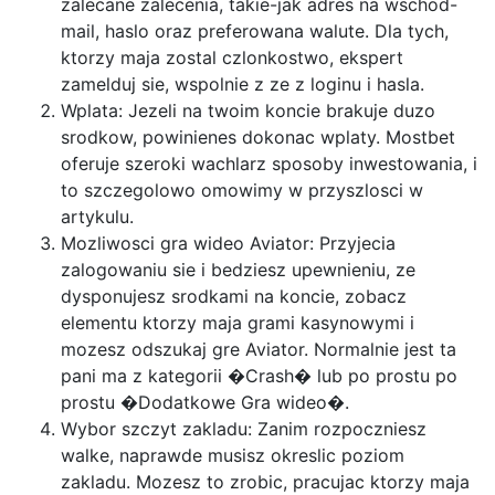
zalecane zalecenia, takie-jak adres na wschod-
mail, haslo oraz preferowana walute. Dla tych,
ktorzy maja zostal czlonkostwo, ekspert
zamelduj sie, wspolnie z ze z loginu i hasla.
Wplata: Jezeli na twoim koncie brakuje duzo
srodkow, powinienes dokonac wplaty. Mostbet
oferuje szeroki wachlarz sposoby inwestowania, i
to szczegolowo omowimy w przyszlosci w
artykulu.
Mozliwosci gra wideo Aviator: Przyjecia
zalogowaniu sie i bedziesz upewnieniu, ze
dysponujesz srodkami na koncie, zobacz
elementu ktorzy maja grami kasynowymi i
mozesz odszukaj gre Aviator. Normalnie jest ta
pani ma z kategorii �Crash� lub po prostu po
prostu �Dodatkowe Gra wideo�.
Wybor szczyt zakladu: Zanim rozpoczniesz
walke, naprawde musisz okreslic poziom
zakladu. Mozesz to zrobic, pracujac ktorzy maja