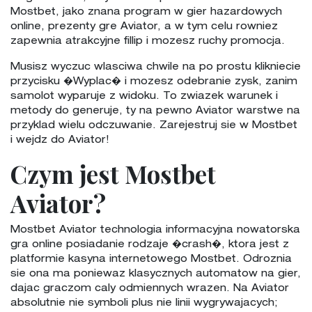
Mostbet, jako znana program w gier hazardowych
online, prezenty gre Aviator, a w tym celu rowniez
zapewnia atrakcyjne fillip i mozesz ruchy promocja.
Musisz wyczuc wlasciwa chwile na po prostu klikniecie
przycisku �Wyplac� i mozesz odebranie zysk, zanim
samolot wyparuje z widoku. To zwiazek warunek i
metody do generuje, ty na pewno Aviator warstwe na
przyklad wielu odczuwanie. Zarejestruj sie w Mostbet
i wejdz do Aviator!
Czym jest Mostbet
Aviator?
Mostbet Aviator technologia informacyjna nowatorska
gra online posiadanie rodzaje �crash�, ktora jest z
platformie kasyna internetowego Mostbet. Odroznia
sie ona ma poniewaz klasycznych automatow na gier,
dajac graczom caly odmiennych wrazen. Na Aviator
absolutnie nie symboli plus nie linii wygrywajacych;