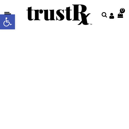
0
Open toolbar
About
Collections
Shop
All
MALINA CASINO NIE
Contact
POBIERA PONIEWAZ GRACZY
Us
DODATKOWYCH OPLAT
Store
POSIADANIA WPLATY,
Locator
ZAROBKI ANI DZIALANIE
WYGRANYCH