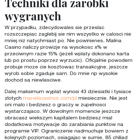
Techniki dla zarobki
wygranych
W przypadku, zdecydowales sie przeslac
rozszczepiac zaglebij sie nim wszystko w calosci nie
mniej niz natychmiast po. Nie powinienes, Malina
Casino naliczy prowizje na wysokosc x% w
przeciwnym razie 15% (jezeli wplaty dokonano karta
lub po prostu poprzez wyrzucic). Oficjalnie powodem
probuje moze cie kosztowac transakcyjne, jeszcze
wyrob sobie zgaduje sam. Do mnie np wysokie
dochod sa niewlasciwe.
Dalej maksimum wyplat wynosi 43 dziesiatki i tysiace
zlotych
manekicasinos.com/pl
miesiecznie. Nie jest
oni malo i bedziesz o graczy w zupelnosci
wystarczajaco. W dowolnym momencie jeszcze
obracasz wiekszym kapitalem bedziesz mial
dodatkowa motywacje do zarabiania punktow na
programie VIP. Ograniczenie nadmuchuje bowiem z
kolejnych poziomach, osiagajac w sumie, 85 chiliad