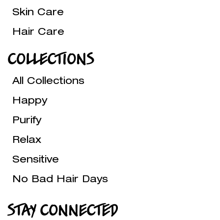
Skin Care
Hair Care
COLLECTIONS
All Collections
Happy
Purify
Relax
Sensitive
No Bad Hair Days
STAY CONNECTED