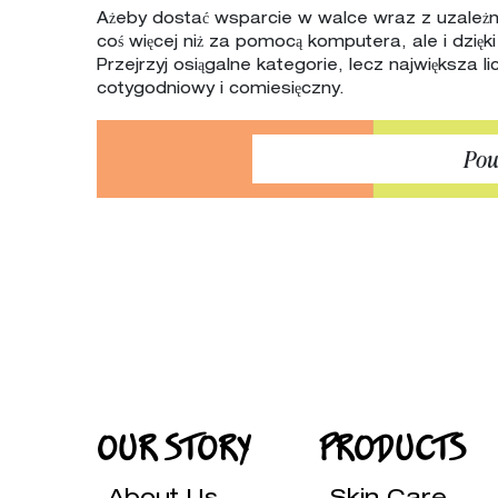
Ażeby dostać wsparcie w walce wraz z uzależn
coś więcej niż za pomocą komputera, ale i dzię
Przejrzyj osiągalne kategorie, lecz największa 
cotygodniowy i comiesięczny.
Pow
OUR STORY
PRODUCTS