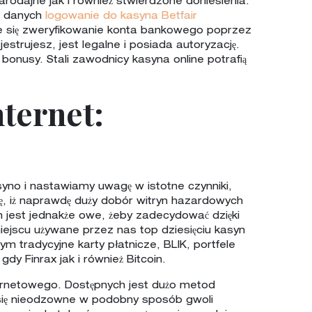
odajne jak i również stwierdzone doniesienia.
h danych
logowanie do kasyna Betfair
je się zweryfikowanie konta bankowego poprzez
strujesz, jest legalne i posiada autoryzację.
onusy. Stali zawodnicy kasyna online potrafią
nternet:
no i nastawiamy uwagę w istotne czynniki,
, iż naprawdę duży dobór witryn hazardowych
m jest jednakże owe, żeby zadecydować dzięki
miejscu używane przez nas top dziesięciu kasyn
m tradycyjne karty płatnicze, BLIK, portfele
dy Finrax jak i również Bitcoin.
ternetowego. Dostępnych jest dużo metod
ją się nieodzowne w podobny sposób gwoli