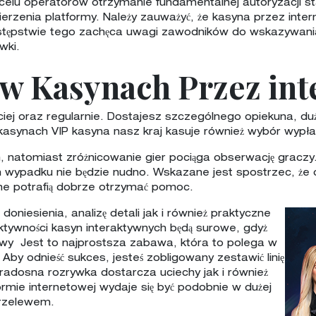
 celu operatorów otrzymanie fundamentalnej autoryzacji 
erzenia platformy. Należy zauważyć, że kasyna przez interne
tępstwie tego zachęca uwagi zawodników do wskazywania 
wki.
 w Kasynach Przez int
ęściej oraz regularnie. Dostajesz szczególnego opiekuna, 
kasynach VIP kasyna nasz kraj kasuje również wybór wypłat
m, natomiast zróżnicowanie gier pociąga obserwację gracz
wypadku nie będzie nudno. Wskazane jest spostrzec, że o
zne potrafią dobrze otrzymać pomoc.
niesienia, analizę detali jak i również praktyczne
ktywności kasyn interaktywnych będą surowe, gdyż
ciowy Jest to najprostsza zabawa, która to polega w
by odnieść sukces, jesteś zobligowany zestawić linię
radosna rozrywka dostarcza uciechy jak i również
ormie internetowej wydaje się być podobnie w dużej
przelewem.