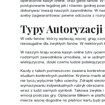
operatorów kasyn online, oraz gwoli fanów. W
postępowanie legalnej jak i również godnej powi
dokonywać inwazji naszych zawodników. W nas
ażeby zagwarantować pewne odczucia z rozry
Typy Autoryzacji
W celu fanów, którzy wpłacają więcej, grają cz
nieosiągalne dla zwykłych fanów. W niektórych 
W naszym kraju scena kasyn online tętni życie
rodzimych zawodników umożliwia, że w żadnym 
wielojęzyczna, dzięki czemu ludzie polskojęzyc
Każdy z takich pomieszczeń zawiera konkretne do
studium konkretnych punktów. Kryteria marki a
nie tyczą wyłącznie tylko uciechy. Zdrapki sie
wymazywaniu indywidualnych rubryk obrazami. A
wraz z ludzi samych symboli. Takowa zwykła i 
emocji podczas gry. Opłacanie Blikiem w platf
mierze więcej dogodne niż płatność kartą bądź 