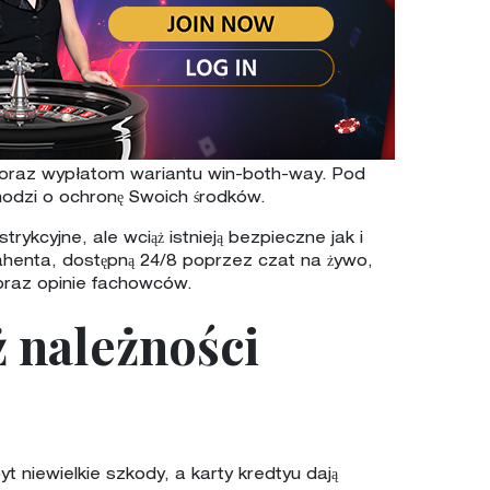
 oraz wypłatom wariantu win-both-way. Pod
chodzi o ochronę Swoich środków.
ykcyjne, ale wciąż istnieją bezpieczne jak i
ahenta, dostępną 24/8 poprzez czat na żywo,
 oraz opinie fachowców.
ż należności
 niewielkie szkody, a karty kredtyu dają