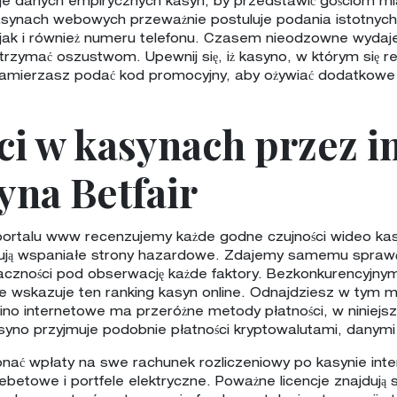
e danych empirycznych kasyn, by przedstawić gościom miar
asynach webowych przeważnie postuluje podania istotnyc
 jak i również numeru telefonu. Czasem nieodzowne wyda
ymać oszustwom. Upewnij się, iż kasyno, w którym się reje
 zamierzasz podać kod promocyjny, aby ożywiać dodatkowe b
ci w kasynach przez i
yna Betfair
rtalu www recenzujemy każde godne czujności wideo kasy
nują wspaniałe strony hazardowe. Zdajemy samemu sprawę
 baczności pod obserwację każde faktory. Bezkonkurencyjny
óre wskazuje ten ranking kasyn online. Odnajdziesz w tym 
no internetowe ma przeróżne metody płatności, w niniejszy
Kasyno przyjmuje podobnie płatności kryptowalutami, danymi g
konać wpłaty na swe rachunek rozliczeniowy po kasynie in
y debetowe i portfele elektryczne. Poważne licencje znajdu