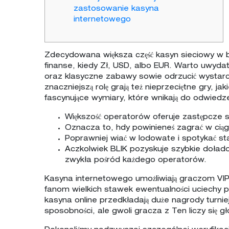
zastosowanie kasyna
internetowego
Zdecydowana większa część kasyn sieciowy w br
finanse, kiedy Zł, USD, albo EUR. Warto uwydat
oraz klasyczne zabawy sowie odrzucić wystarc
znaczniejszą rolę grają też nieprzeciętne gry,
fascynujące wymiary, które wnikają do odwiedzen
Większość operatorów oferuje zastępcze s
Oznacza to, hdy powinieneś zagrać w ciąg
Poprawniej wiać w lodowate i spotykać 
Aczkolwiek BLIK pozyskuje szybkie dołado
zwykła pośród każdego operatorów.
Kasyna internetowego umożliwiają graczom VIP 
fanom wielkich stawek ewentualności uciechy 
kasyna online przedkładają duże nagrody turni
sposobności, ale gwoli gracza z Ten liczy się 