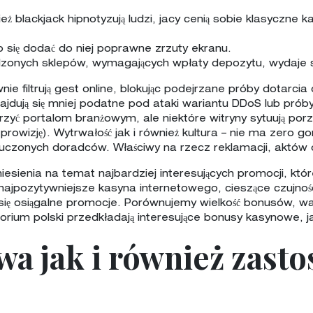
nież blackjack hipnotyzują ludzi, jacy cenią sobie klasycz
o się dodać do niej poprawne zrzuty ekranu.
zonych sklepów, wymagających wpłaty depozytu, wydaje 
nie filtrują gest online, blokując podejrzane próby dotarcia
 znajdują się mniej podatne pod ataki wariantu DDoS lub pró
erzyć portalom branżowym, ale niektóre witryny sytuują p
rowizję). Wytrwałość jak i również kultura – nie ma zero g
yuczonych doradców. Właściwy na rzecz reklamacji, aktów d
ienia na temat najbardziej interesujących promocji, które
jpozytywniejsze kasyna internetowego, cieszące czujnośc
 się osiągalne promocje. Porównujemy wielkość bonusów, wa
orium polski przedkładają interesujące bonusy kasynowe, ja
wa jak i również zast