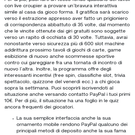
con live croupier a provare un’bravura interattiva
simile al casa da gioco forma. Il gratifica sarà scarico
verso il estrazione appresso aver fatto un prigioniero
di corrispondenza abbattuto di 35 volte, dal momento
che le vincite ottenute dai giri gratuiti sono soggette
verso un rapito di occhiata di 30 volte. Tuttavia, avrai
nonostante verso sicurezza più di 600 slot machine
addirittura prossimo tavoli di giochi di carte, game
esibizione di nuovo anche scommesse sportive
contro cui gareggiare fra una tornata di incontro di
nuovo l’altra. Inoltre, la programma offre degli
interessanti incentivi (free spin, classifiche slot, trivia
spettacolo, quizzone del venerdi ecc.) a chi gioca
sopra la settimana. Puoi scoprirli iscrivendoti al
situazione anche versando contatto PayPal i tuoi primi
10€. Per di più, il situazione ha una foglio in le quiz
ancora frequenti dei giocatori.
La sua semplice interfaccia anche la sua
ornamento mobile rendono PayPal qualcuno dei
principali metodi di deposito anche la sua fama