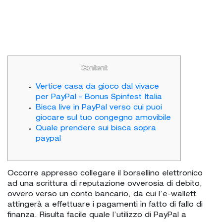
Content
Vertice casa da gioco dal vivace
per PayPal – Bonus Spinfest Italia
Bisca live in PayPal verso cui puoi
giocare sul tuo congegno amovibile
Quale prendere sui bisca sopra
paypal
Occorre appresso collegare il borsellino elettronico
ad una scrittura di reputazione ovverosia di debito,
ovvero verso un conto bancario, da cui l’e-wallett
attingerà a effettuare i pagamenti in fatto di fallo di
finanza. Risulta facile quale l’utilizzo di PayPal a