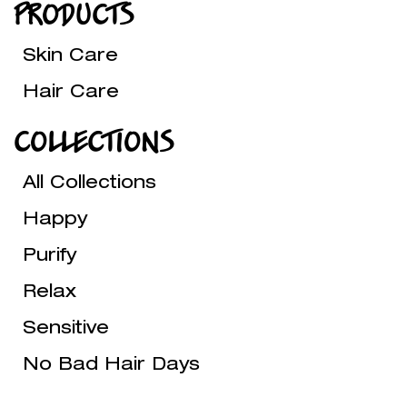
PRODUCTS
Skin Care
Hair Care
COLLECTIONS
All Collections
Happy
Purify
Relax
Sensitive
No Bad Hair Days