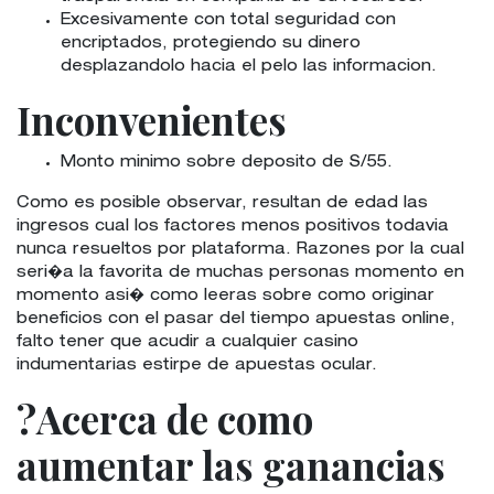
Excesivamente con total seguridad con
encriptados, protegiendo su dinero
desplazandolo hacia el pelo las informacion.
Inconvenientes
Monto minimo sobre deposito de S/55.
Como es posible observar, resultan de edad las
ingresos cual los factores menos positivos todavia
nunca resueltos por plataforma. Razones por la cual
seri�a la favorita de muchas personas momento en
momento asi� como leeras sobre como originar
beneficios con el pasar del tiempo apuestas online,
falto tener que acudir a cualquier casino
indumentarias estirpe de apuestas ocular.
?Acerca de como
aumentar las ganancias