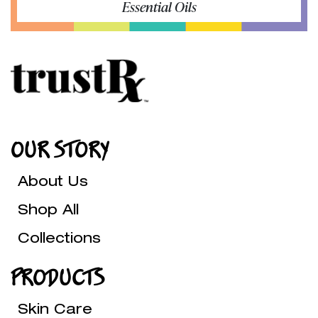
Essential Oils
OUR STORY
About Us
Shop All
Collections
PRODUCTS
Skin Care