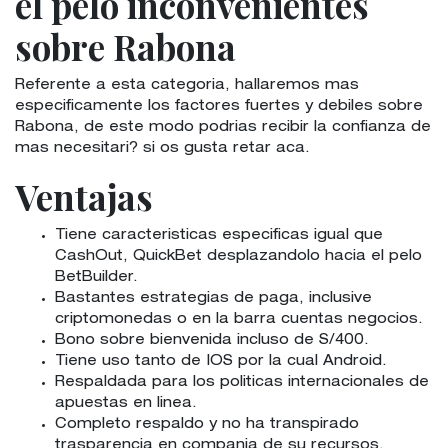
el pelo inconvenientes
sobre Rabona
Referente a esta categoria, hallaremos mas
especificamente los factores fuertes y debiles sobre
Rabona, de este modo podrias recibir la confianza de
mas necesitari? si os gusta retar aca.
Ventajas
Tiene caracteristicas especificas igual que
CashOut, QuickBet desplazandolo hacia el pelo
BetBuilder.
Bastantes estrategias de paga, inclusive
criptomonedas o en la barra cuentas negocios.
Bono sobre bienvenida incluso de S/400.
Tiene uso tanto de IOS por la cual Android.
Respaldada para los politicas internacionales de
apuestas en linea.
Completo respaldo y no ha transpirado
trasparencia en compania de su recursos.