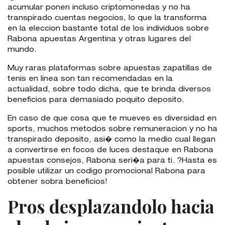
acumular ponen incluso criptomonedas y no ha
transpirado cuentas negocios, lo que la transforma
en la eleccion bastante total de los individuos sobre
Rabona apuestas Argentina y otras lugares del
mundo.
Muy raras plataformas sobre apuestas zapatillas de
tenis en linea son tan recomendadas en la
actualidad, sobre todo dicha, que te brinda diversos
beneficios para demasiado poquito deposito.
En caso de que cosa que te mueves es diversidad en
sports, muchos metodos sobre remuneracion y no ha
transpirado deposito, asi� como la medio cual llegan
a convertirse en focos de luces destaque en Rabona
apuestas consejos, Rabona seri�a para ti. ?Hasta es
posible utilizar un codigo promocional Rabona para
obtener sobra beneficios!
Pros desplazandolo hacia