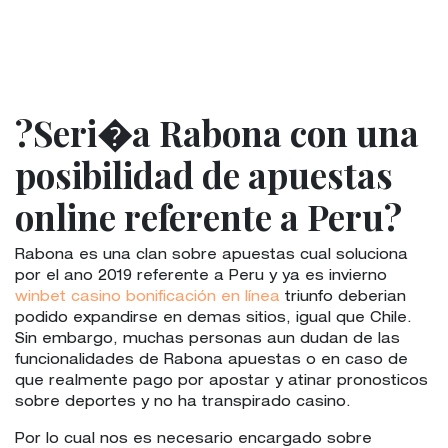
?Seri�a Rabona con una
posibilidad de apuestas
online referente a Peru?
Rabona es una clan sobre apuestas cual soluciona
por el ano 2019 referente a Peru y ya es invierno
winbet casino bonificación en línea
triunfo deberian
podido expandirse en demas sitios, igual que Chile.
Sin embargo, muchas personas aun dudan de las
funcionalidades de Rabona apuestas o en caso de
que realmente pago por apostar y atinar pronosticos
sobre deportes y no ha transpirado casino.
Por lo cual nos es necesario encargado sobre