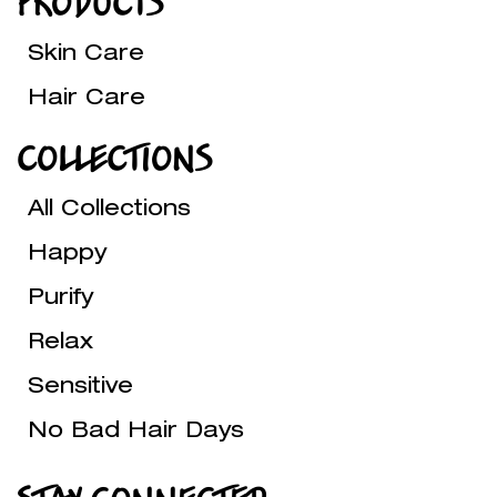
PRODUCTS
Skin Care
Hair Care
COLLECTIONS
All Collections
Happy
Purify
Relax
Sensitive
No Bad Hair Days