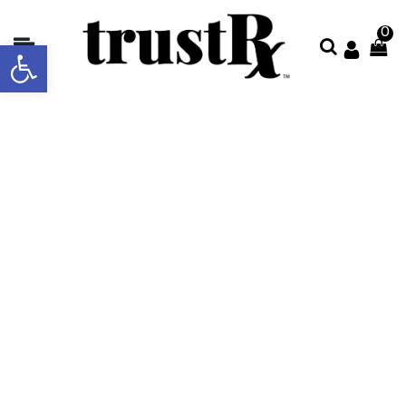
0
Open toolbar
About
Collections
Shop
All
Contact
DLA WIEKSZOSCI KASYN
Us
SIEC BLIK MOZNA ZNALEZC
Store
NAJLEPIEJ JEST METODA
Locator
WPLATY