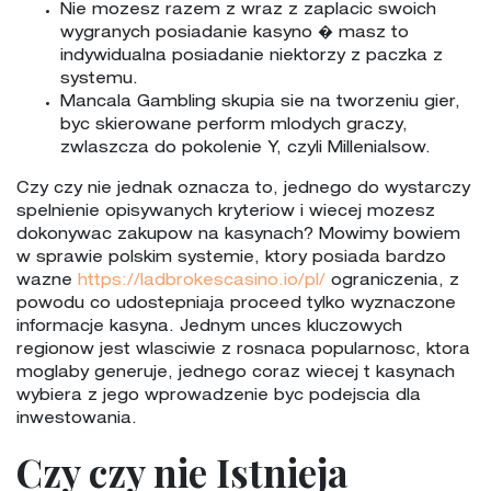
Nie mozesz razem z wraz z zaplacic swoich
wygranych posiadanie kasyno � masz to
indywidualna posiadanie niektorzy z paczka z
systemu.
Mancala Gambling skupia sie na tworzeniu gier,
byc skierowane perform mlodych graczy,
zwlaszcza do pokolenie Y, czyli Millenialsow.
Czy czy nie jednak oznacza to, jednego do wystarczy
spelnienie opisywanych kryteriow i wiecej mozesz
dokonywac zakupow na kasynach? Mowimy bowiem
w sprawie polskim systemie, ktory posiada bardzo
wazne
https://ladbrokescasino.io/pl/
ograniczenia, z
powodu co udostepniaja proceed tylko wyznaczone
informacje kasyna. Jednym unces kluczowych
regionow jest wlasciwie z rosnaca popularnosc, ktora
moglaby generuje, jednego coraz wiecej t kasynach
wybiera z jego wprowadzenie byc podejscia dla
inwestowania.
Czy czy nie Istnieja