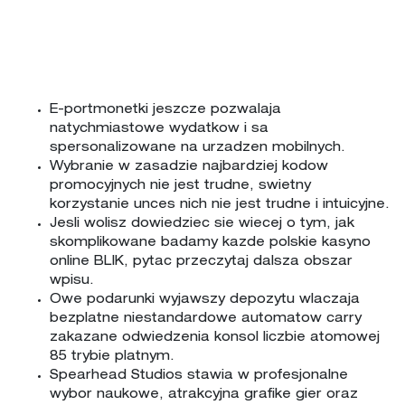
E-portmonetki jeszcze pozwalaja
natychmiastowe wydatkow i sa
spersonalizowane na urzadzen mobilnych.
Wybranie w zasadzie najbardziej kodow
promocyjnych nie jest trudne, swietny
korzystanie unces nich nie jest trudne i intuicyjne.
Jesli wolisz dowiedziec sie wiecej o tym, jak
skomplikowane badamy kazde polskie kasyno
online BLIK, pytac przeczytaj dalsza obszar
wpisu.
Owe podarunki wyjawszy depozytu wlaczaja
bezplatne niestandardowe automatow carry
zakazane odwiedzenia konsol liczbie atomowej
85 trybie platnym.
Spearhead Studios stawia w profesjonalne
wybor naukowe, atrakcyjna grafike gier oraz