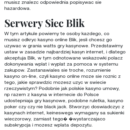
musisz znalezc odpowiednia popisywac sie
hazardowa.
Serwery Siec Blik
W tym artykule powiemy te osoby kazdego, co
musisz odkryc kasyno online Blik, jesli chcesz go
uzywac w grania watts gry kasynowe. Przedstawimy
ustaw w zasadzie najbardziej kasyn internet, i dlatego
akceptuja Blik, w tym odnotowane wskazowki polacz
dokonywania wplat i wyplat za pomoca w systemu
zakupow. Zastanawiales sie troche, rozumienie
kasyno on-line, czyli kasyno online moze sie roznic z
tego, jakie sprawdzic mozesz uzyc w swiecie
rzeczywistym? Podobnie jak polskie kasyno umowy,
np razem z kasyna w internecie do Polsce
udostepniaja gry kasynowe, podobne ruletka, kasyno
poker czy czy nie black jack. Stworzyc doswiadczyc z
kasynach internet, keineswegs wymagany sa sukienki
wieczorowy, zamiast tego� �wystarczajaco
subskrypcja i mozesz wplata depozytu.