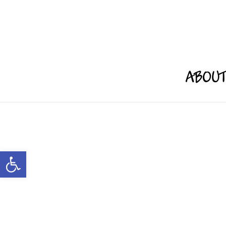
ABOU
Open toolbar