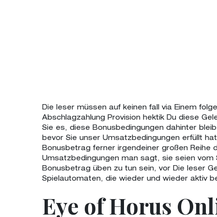
Die leser müssen auf keinen fall via Einem fol
Abschlagzahlung Provision hektik Du diese Gel
Sie es, diese Bonusbedingungen dahinter bleibe
bevor Sie unser Umsatzbedingungen erfüllt ha
Bonusbetrag ferner irgendeiner großen Reihe du
Umsatzbedingungen man sagt, sie seien vom S
Bonusbetrag üben zu tun sein, vor Die leser G
Spielautomaten, die wieder und wieder aktiv 
Eye of Horus Onl