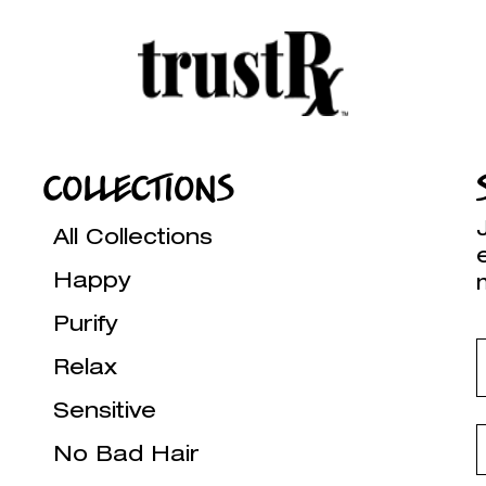
COLLECTIONS
All Collections
Happy
Purify
Relax
Sensitive
No Bad Hair