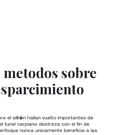
e metodos sobre
esparcimiento
 el silli�n hallan vuelto importantes de
 tunel carpiano destreza con el fin de
enfoque nunca unicamente beneficia a las