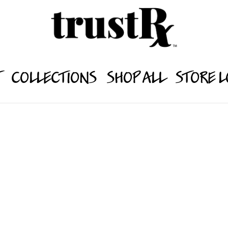
T
COLLECTIONS
SHOP ALL
STORE 