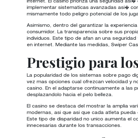
internet. El casino prioriza una seguridad as
implementar sistematicas avanzadas asi� como 
mismamente todo peligro potencial de los jug
Asimismo, dentro del garantizar la experiencia
consumidor. La transparencia sobre sus propia
individuos. Este tipo de afan an una seguridad
en internet. Mediante las medidas, Swiper Cas
Prestigio para lo
La popularidad de los sistemas sobre pago dig
vez mas opciones cual ofrezcan velocidad y no
casino. En el adaptarse continuamente a las 
desplazandolo hacia el pelo belleza.
El casino se destaca del mostrar la amplia va
modernas, asi que asi que cada atleta pueda e
Este tipo de disparidad no unico aumenta el c
innecesarias durante los transacciones.