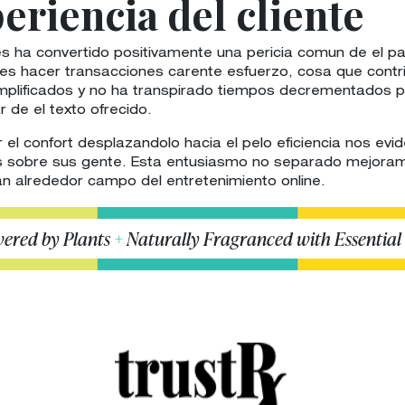
eriencia del cliente
 ha convertido positivamente una pericia comun de el part
ores hacer transacciones carente esfuerzo, cosa que cont
implificados y no ha transpirado tiempos decrementados p
 de el texto ofrecido.
r el confort desplazandolo hacia el pelo eficiencia nos e
sobre sus gente. Esta entusiasmo no separado mejoramie
n alrededor campo del entretenimiento online.
ered by Plants
+
Naturally Fragranced with Essential 