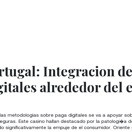
rtugal: Integracion d
itales alrededor del 
las metodologias sobre paga digitales se va a apoyar sobre
guras. Este casino hallan destacado por la patologi�a del
 significativamente la empuje de el consumidor. Oriente 