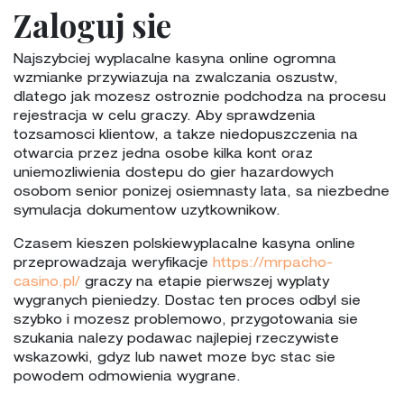
Zaloguj sie
Najszybciej wyplacalne kasyna online ogromna
wzmianke przywiazuja na zwalczania oszustw,
dlatego jak mozesz ostroznie podchodza na procesu
rejestracja w celu graczy. Aby sprawdzenia
tozsamosci klientow, a takze niedopuszczenia na
otwarcia przez jedna osobe kilka kont oraz
uniemozliwienia dostepu do gier hazardowych
osobom senior ponizej osiemnasty lata, sa niezbedne
symulacja dokumentow uzytkownikow.
Czasem kieszen polskiewyplacalne kasyna online
przeprowadzaja weryfikacje
https://mrpacho-
casino.pl/
graczy na etapie pierwszej wyplaty
wygranych pieniedzy. Dostac ten proces odbyl sie
szybko i mozesz problemowo, przygotowania sie
szukania nalezy podawac najlepiej rzeczywiste
wskazowki, gdyz lub nawet moze byc stac sie
powodem odmowienia wygrane.