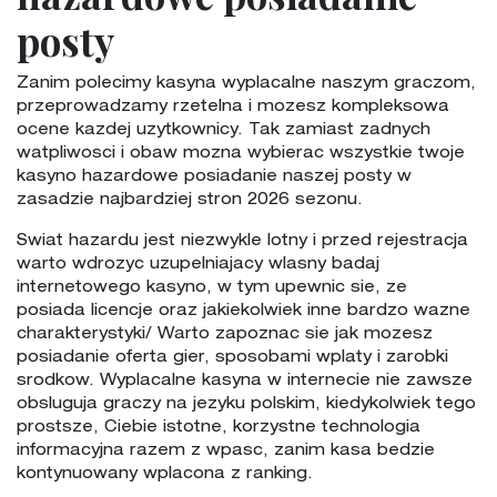
posty
Zanim polecimy kasyna wyplacalne naszym graczom,
przeprowadzamy rzetelna i mozesz kompleksowa
ocene kazdej uzytkownicy. Tak zamiast zadnych
watpliwosci i obaw mozna wybierac wszystkie twoje
kasyno hazardowe posiadanie naszej posty w
zasadzie najbardziej stron 2026 sezonu.
Swiat hazardu jest niezwykle lotny i przed rejestracja
warto wdrozyc uzupelniajacy wlasny badaj
internetowego kasyno, w tym upewnic sie, ze
posiada licencje oraz jakiekolwiek inne bardzo wazne
charakterystyki/ Warto zapoznac sie jak mozesz
posiadanie oferta gier, sposobami wplaty i zarobki
srodkow. Wyplacalne kasyna w internecie nie zawsze
obsluguja graczy na jezyku polskim, kiedykolwiek tego
prostsze, Ciebie istotne, korzystne technologia
informacyjna razem z wpasc, zanim kasa bedzie
kontynuowany wplacona z ranking.