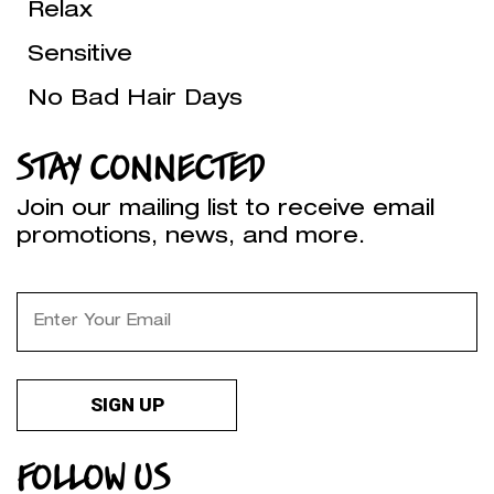
Relax
Sensitive
No Bad Hair Days
STAY CONNECTED
Join our mailing list to receive email
promotions, news, and more.
FOLLOW US