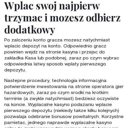
Wplac swoj najpierw
trzymac i mozesz odbierz
dodatkowy
Po zalozeniu konto gracza mozesz natychmiast
wplacic depozyt na konto. Odpowiednio gracz
powinien wejdz na stronie kasyna i przejsc do
zakladka Kasa lub podobnej, zaraz po czym wybrac
odpowiednia latwy sposob wplaty pierwszego
depozytu.
Nastepne procedury, technologia informacyjna
potwierdzenie inwestowania na stronie operatora gier
hazardowych, zaraz po czym srodki na krotkim
terminie (a zwykle natychmiast) bedziesz oczywiste
na koncie. Wyplacalne kasyno podazaniu wplacie
pierwszego depozytu (niekiedy takze kilku kolejnych)
pozwalaja odebranie bonusow powitalnych. Korzystne
pamietac, jednego naprawde wyplacalne kasyno