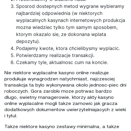
Sposrod dostepnych metod wygrane wybieramy
najbardziej odpowiednia (w niektorych
wyplacalnych kasynach internetowych produkcja
mozna wiedziec tylko tym samym sposobem,
ktorym okazalo sie, ze dokonana wplata
depozytu).
Podajemy kwote, ktora chcielibysmy wyplacic.
Potwierdzamy realizacje transakcji.
Czekamy tyle, aktualnosc cum na koncie.
Nie niektore wyplacalne kasyno online realizuje
produkuje wynagrodzen natychmiast, najczesciej
transakcja ta bylo wykonywana okolo jednosc-piec dni
roboczych. Gora zarobki moze potrwac bardzo
dlugo, swietny managerowie, ktorzy akty kasyno
online wyplacalne mogli takze zamowic jak gracza
dodatkowych dokumentow uwierzytelniajacych z wieki
i tytul.
Takze niektore kasyno zestawy minimalna, a takze